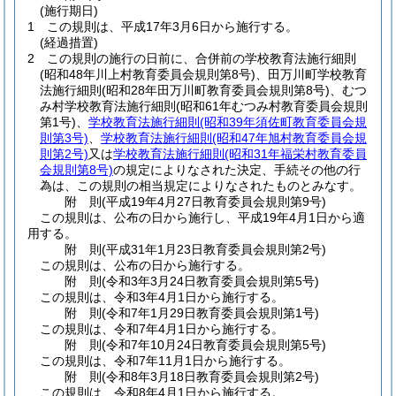
(施行期日)
1
この規則は、平成17年3月6日から施行する。
(経過措置)
2
この規則の施行の日前に、合併前の学校教育法施行細則
(昭和48年川上村教育委員会規則第8号)
、田万川町学校教育
法施行細則
(昭和28年田万川町教育委員会規則第8号)
、むつ
み村学校教育法施行細則
(昭和61年むつみ村教育委員会規則
第1号)
、
学校教育法施行細則
(昭和39年須佐町教育委員会規
則第3号)
、
学校教育法施行細則
(昭和47年旭村教育委員会規
則第2号)
又は
学校教育法施行細則
(昭和31年福栄村教育委員
会規則第8号)
の規定によりなされた決定、手続その他の行
為は、この規則の相当規定によりなされたものとみなす。
附
則
(平成19年4月27日
教育委員会規則第9号)
この規則は、公布の日から施行し、平成19年4月1日から適
用する。
附
則
(平成31年1月23日
教育委員会規則第2号)
この規則は、公布の日から施行する。
附
則
(令和3年3月24日
教育委員会規則第5号)
この規則は、令和3年4月1日から施行する。
附
則
(令和7年1月29日
教育委員会規則第1号)
この規則は、令和7年4月1日から施行する。
附
則
(令和7年10月24日
教育委員会規則第5号)
この規則は、令和7年11月1日から施行する。
附
則
(令和8年3月18日
教育委員会規則第2号)
この規則は、令和8年4月1日から施行する。