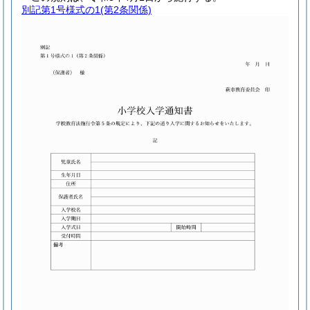
別記第1号様式の1
(第2条関係)