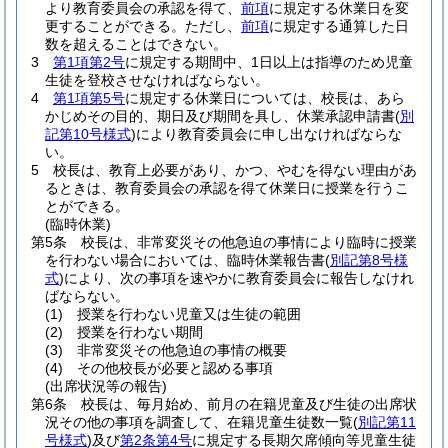
より教育委員会の承認を得て、
前項
に規定する休業日を変
更することができる。
ただし、
前項
に規定する通算した日
数を超えることはできない。
3
第1項第2号
に規定する期間中、1日以上は指導のため児童
生徒を登校させなければならない。
4
第1項第5号
に規定する休業日については、校長は、あら
かじめその目的、期日及び期間を具し、休業承認申請書
(
別
記第10号様式
)
により教育委員会に申し出なければならな
い。
5
校長は、教育上必要があり、かつ、やむを得ない理由があ
るときは、教育委員会の承認を得て休業日に授業を行うこ
とができる。
(臨時休業)
第5条
校長は、非常変災その他急迫の事情により臨時に授業
を行わない場合においては、臨時休業報告書
(
別記第8号様
式
)
により、次の事項を速やかに教育委員会に報告しなけれ
ばならない。
(1)
授業を行わない児童又は生徒の範囲
(2)
授業を行わない期間
(3)
非常変災その他急迫の事情の概要
(4)
その他校長が必要と認める事項
(出席状況等の報告)
第6条
校長は、毎月始め、前月の在籍児童及び生徒の出席状
況その他の事項を調査して、在籍児童生徒数一覧
(
別記第11
号様式
)
及び
第2条第4号
に規定する長期欠席傾向等児童生徒