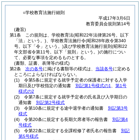
○学校教育法施行細則
平成17年3月6日
教育委員会規則第14号
(趣旨)
第1条
この規則は、学校教育法
(昭和22年法律第26号。以下
「法」という。)
、学校教育法施行令
(昭和28年政令第340
号。以下「令」という。)
及び学校教育法施行規則
(昭和22
年文部省令第11号。以下「規則」という。)
の施行につい
て、必要な事項を定めるものとする。
(書類、証書、表簿等の様式)
第2条
次の各号
に掲げる書類等の様式は、
当該各号
に定める
ところによらなければならない。
(1)
令第5条に規定する就学予定者の保護者に対する入学
期日及び学校指定の通知書
別記第1号様式の1
、
第1号
様式の2
(2)
令第7条に規定する就学予定者の氏名及び入学期日の
通知書
別記第2号様式
(3)
令第10条に規定する途中退学者の通知書
別記第3号
様式
(4)
令第20条に規定する長期欠席者等の報告書
別記第4
号様式
(5)
令第22条に規定する全課程修了者氏名の報告書
別記
第5号様式