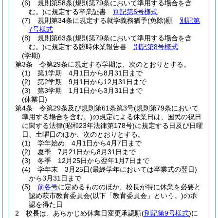
(6)
規則第58条
(規則第79条において準用する場合を含
む。)
に規定する卒業証書
別記第6号様式
(7)
規則第34条に規定する就学義務猶予
(免除)
願
別記第
7号様式
(8)
規則第63条
(規則第79条において準用する場合を含
む。)
に規定する臨時休業報告書
別記第8号様式
(学期)
第3条
令第29条に規定する学期は、次のとおりとする。
(1)
第1学期 4月1日から8月31日まで
(2)
第2学期 9月1日から12月31日まで
(3)
第3学期 1月1日から3月31日まで
(休業日)
第4条
令第29条及び規則第61条第3号
(規則第79条において
準用する場合を含む。)
の規定による休業日は、国民の祝日
に関する法律
(昭和23年法律第178号)
に規定する日及び日曜
日、土曜日のほか、次のとおりとする。
(1)
学年始め 4月1日から4月7日まで
(2)
夏季 7月21日から8月31日まで
(3)
冬季 12月25日から翌年1月7日まで
(4)
学年末 3月25日
(最終学年においては卒業式の翌日)
から3月31日まで
(5)
前各号
に定めるもののほか、校長が特に休業を必要と
認め萩市教育委員会
(以下「教育委員会」という。)
の承
認を得た日
2
校長は、あらかじめ休業日変更承認願
(
別記第9号様式
)
に