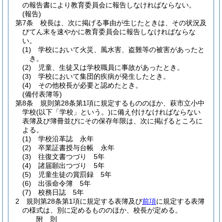
の報告書により教育委員会に報告しなければならない。
(報告)
第7条
校長は、次に掲げる事由が生じたときは、その状況及
びてん末を速やかに教育委員会に報告しなければならな
い。
(1)
学校において火災、風水害、盗難等の被害があったと
き。
(2)
児童、生徒又は学校職員に事故があったとき。
(3)
学校において集団的疾病が発生したとき。
(4)
その他校長が必要と認めたとき。
(備付表簿等)
第8条
規則第28条第1項に規定するもののほか、萩市立小中
学校
(以下「学校」という。)
に備え付けなければならない
表簿及び簿冊並びにその保存年限は、次に掲げるところに
よる。
(1)
学校沿革誌 永年
(2)
卒業証書授与台帳 永年
(3)
往復文書つづり 5年
(4)
諸届願出つづり 5年
(5)
児童生徒の賞罰録 5年
(6)
出張命令簿 5年
(7)
校務日誌 5年
2
規則第28条第1項に規定する表簿及び
前項
に規定する表簿
の様式は、別に定めるもののほか、校長が定める。
附
則