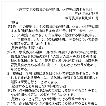
○萩市立学校職員の勤務時間、休暇等に関する規則
平成17年3月6日
教育委員会規則第16号
(趣旨)
第1条
この規則は、学校職員の勤務時間、休日、休暇等に関
する条例
(昭和46年山口県条例第30号。以下「条例」とい
う。)
の規定に基づき、萩市立学校に勤務する学校職員
(以
下「学校職員」という。)
の勤務時間、休暇等について必要
な事項を定めるものとする。
(勤務時間の割振り等)
第2条
学校職員の週休日
(条例第3条第1項各号に掲げる学校
職員及び条例第3条の2第1項の規定の適用を受ける教育職
員の週休日に限る。)
、勤務時間及び休憩時間は、山口県教
育委員会が定める基準に従って、あらかじめ校長が定める
ものとする。
2
校長は、学校職員に週休日において特に勤務することを命
じる必要がある場合には、週休日の振替え又は勤務時間の
割振り変更を行うことができる。
(勤務することを要しない時間の指定)
第3条
条例第3条の3第1項の規定による勤務することを要し
ない時間の指定は、校長が行うものとする。
(勤務することを要しない時間における勤務の命令)
第4条
条例第3条の3第2項の規定による勤務することを要し