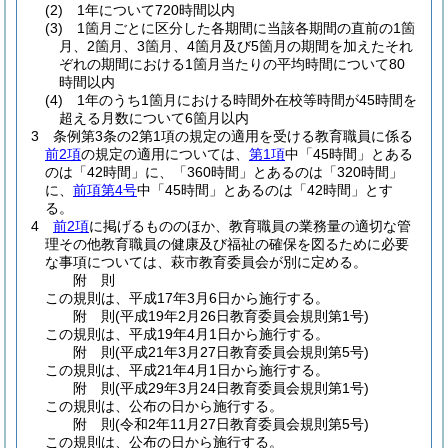
(2)
1年について720時間以内
(3)
1箇月ごとに区分した各期間に当該各期間の直前の1箇
月、2箇月、3箇月、4箇月及び5箇月の期間を加えたそれ
ぞれの期間における1箇月当たりの平均時間について80
時間以内
(4)
1年のうち1箇月における時間外在校等時間が45時間を
超える月数について6箇月以内
3
条例第3条の2第1項の規定の適用を受ける教育職員に係る
前2項
の規定の適用については、
第1項
中「45時間」とある
のは「42時間」に、「360時間」とあるのは「320時間」
に、
前項第4号
中「45時間」とあるのは「42時間」とす
る。
4
前2項
に掲げるもののほか、教育職員の業務量の適切な管
理その他教育職員の健康及び福祉の確保を図るために必要
な事項については、萩市教育委員会が別に定める。
附
則
この規則は、平成17年3月6日から施行する。
附
則
(平成19年2月26日
教育委員会規則第1号)
この規則は、平成19年4月1日から施行する。
附
則
(平成21年3月27日
教育委員会規則第5号)
この規則は、平成21年4月1日から施行する。
附
則
(平成29年3月24日
教育委員会規則第1号)
この規則は、公布の日から施行する。
附
則
(令和2年11月27日
教育委員会規則第5号)
この規則は、公布の日から施行する。