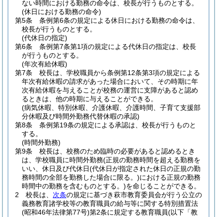
ない時間における勤務の命令は、校長が行うものとする。
(休日における勤務の命令)
第5条
条例第6条の規定による休日における勤務の命令は、
校長が行うものとする。
(代休日の指定)
第6条
条例第7条第1項の規定による代休日の指定は、校長
が行うものとする。
(年次有給休暇)
第7条
校長は、学校職員から条例第12条第3項の規定による
年次有給休暇の請求があった場合において、その時期に年
次有給休暇を与えることが校務の運営に支障があると認め
るときは、他の時期に与えることができる。
(病気休暇、特別休暇、介護休暇、介護時間、子育て支援部
分休暇及び時間外勤務代替休暇の承認)
第8条
条例第19条の規定による承認は、校長が行うものと
する。
(時間外勤務)
第9条
校長は、校務のため臨時の必要があると認めるとき
は、学校職員に時間外勤務
(正規の勤務時間を超える勤務を
いい、休日及び代休日
(代休日が指定された休日の正規の勤
務時間の全部を勤務した場合に限る。)
における正規の勤務
時間中の勤務を含むものとする。)
を命じることができる。
2
校長は、
次条
の規定に基づき萩市教育委員会が行う公立の
義務教育諸学校等の教育職員の給与等に関する特別措置法
(昭和46年法律第77号)
第2条に規定する教育職員
(以下「教