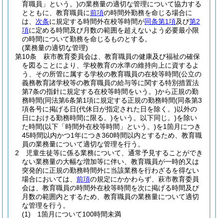
育職員」という。)
の業務量の適切な管理について協力する
とともに、教育職員に
前項
の時間外勤務を命じる場合に
は、
次条
に規定する時間外在校等時間が
同条第1項
及び
第2
項
に定める時間及び月数の範囲を超えないよう必要最小限
の時間について勤務を命じるものとする。
(業務量の適切な管理)
第10条
萩市教育委員会は、教育職員の健康及び福祉の確保
を図ることにより、学校教育の水準の維持向上に資するよ
う、その所管に属する学校の教育職員の在校等時間
(公立の
義務教育諸学校等の教育職員の給与等に関する特別措置法
第7条の指針に規定する在校等時間をいう。)
から正規の勤
務時間
(同法第6条第1項に規定する正規の勤務時間
(同条第3
項各号に掲げる日
(代休日が指定された日を除く。)
以外の
日における勤務時間に限る。)
をいう。以下同じ。)
を除い
た時間
(以下「時間外在校等時間」という。)
を1箇月につき
45時間以内かつ1年につき360時間以内とするため、教育職
員の業務量について適切な管理を行う。
2
児童生徒等に係る業務について、通常予見することができ
ない業務量の大幅な増加等に伴い、教育職員が一時的又は
突発的に正規の勤務時間外に当該業務を行わざるを得ない
場合においては、
前項
の規定にかかわらず、萩市教育委員
会は、教育職員の時間外在校等時間を次に掲げる時間及び
月数の範囲内とするため、教育職員の業務量について適切
な管理を行う。
(1)
1箇月について100時間未満