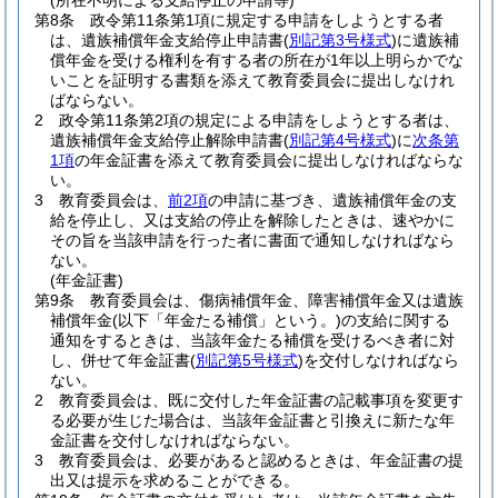
(所在不明による支給停止の申請等)
第8条
政令第11条第1項に規定する申請をしようとする者
は、遺族補償年金支給停止申請書
(
別記第3号様式
)
に遺族補
償年金を受ける権利を有する者の所在が1年以上明らかでな
いことを証明する書類を添えて教育委員会に提出しなけれ
ばならない。
2
政令第11条第2項の規定による申請をしようとする者は、
遺族補償年金支給停止解除申請書
(
別記第4号様式
)
に
次条第
1項
の年金証書を添えて教育委員会に提出しなければならな
い。
3
教育委員会は、
前2項
の申請に基づき、遺族補償年金の支
給を停止し、又は支給の停止を解除したときは、速やかに
その旨を当該申請を行った者に書面で通知しなければなら
ない。
(年金証書)
第9条
教育委員会は、傷病補償年金、障害補償年金又は遺族
補償年金
(以下「年金たる補償」という。)
の支給に関する
通知をするときは、当該年金たる補償を受けるべき者に対
し、併せて年金証書
(
別記第5号様式
)
を交付しなければなら
ない。
2
教育委員会は、既に交付した年金証書の記載事項を変更す
る必要が生じた場合は、当該年金証書と引換えに新たな年
金証書を交付しなければならない。
3
教育委員会は、必要があると認めるときは、年金証書の提
出又は提示を求めることができる。