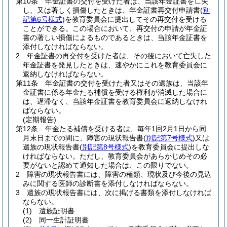
第10条
年金証書の交付を受けた者は、当該年金証書を亡失
し、又は著しく損傷したときは、年金証書再交付申請書
(
別
記第6号様式
)
を教育委員会に提出してその再交付を受ける
ことができる。
この場合において、再交付の申請が年金証
書の著しい損傷によるものであるときは、当該年金証書を
添付しなければならない。
2
年金証書の再交付を受けた者は、その後において亡失した
年金証書を発見したときは、速やかにこれを教育委員会に
返納しなければならない。
第11条
年金証書の交付を受けた者又はその遺族は、当該年
金証書に係る年金たる補償を受ける権利が消滅した場合に
は、遅滞なく、当該年金証書を教育委員会に返納しなけれ
ばならない。
(定期報告)
第12条
年金たる補償を受ける者は、毎年1回2月1日から同
月末日までの間に、障害の現状報告書
(
別記第7号様式
)
又は
遺族の現状報告書
(
別記第8号様式
)
を教育委員会に提出しな
ければならない。
ただし、教育委員会があらかじめその必
要がないと認めて通知した場合は、この限りでない。
2
障害の現状報告書には、障害の種類、現状及び今後の見込
みに関する医師の診断書を添付しなければならない。
3
遺族の現状報告書には、次に掲げる書類を添付しなければ
ならない。
(1)
遺族証明書
(2)
同一生計証明書