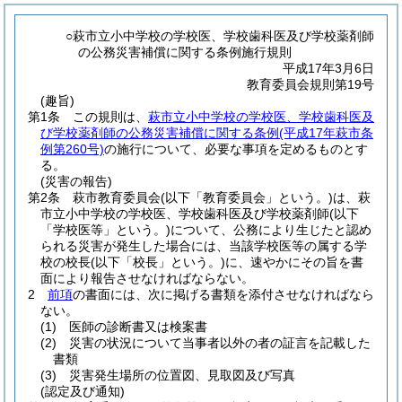
○萩市立小中学校の学校医、学校歯科医及び学校薬剤師
の公務災害補償に関する条例施行規則
平成17年3月6日
教育委員会規則第19号
(趣旨)
第1条
この規則は、
萩市立小中学校の学校医、学校歯科医及
び学校薬剤師の公務災害補償に関する条例
(平成17年萩市条
例第260号)
の施行について、必要な事項を定めるものとす
る。
(災害の報告)
第2条
萩市教育委員会
(以下「教育委員会」という。)
は、萩
市立小中学校の学校医、学校歯科医及び学校薬剤師
(以下
「学校医等」という。)
について、公務により生じたと認め
られる災害が発生した場合には、当該学校医等の属する学
校の校長
(以下「校長」という。)
に、速やかにその旨を書
面により報告させなければならない。
2
前項
の書面には、次に掲げる書類を添付させなければなら
ない。
(1)
医師の診断書又は検案書
(2)
災害の状況について当事者以外の者の証言を記載した
書類
(3)
災害発生場所の位置図、見取図及び写真
(認定及び通知)