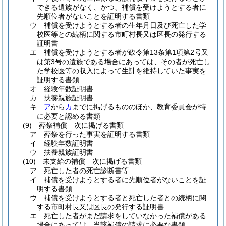
できる遺族がなく、かつ、補償を受けようとする者に
先順位者がないことを証明する書類
ウ
補償を受けようとする者の生年月日及び死亡した学
校医等との続柄に関する市町村長又は区長の発行する
証明書
エ
補償を受けようとする者が政令第13条第1項第2号又
は第3号の遺族である場合にあっては、その者が死亡し
た学校医等の収入によって生計を維持していた事実を
証明する書類
オ
経験年数証明書
カ
扶養親族証明書
キ
ア
から
カ
までに掲げるもののほか、教育委員会が特
に必要と認める書類
(9)
葬祭補償 次に掲げる書類
ア
葬祭を行った事実を証明する書類
イ
経験年数証明書
ウ
扶養親族証明書
(10)
未支給の補償 次に掲げる書類
ア
死亡した者の死亡診断書等
イ
補償を受けようとする者に先順位者がないことを証
明する書類
ウ
補償を受けようとする者と死亡した者との続柄に関
する市町村長又は区長の発行する証明書
エ
死亡した者がまだ請求をしていなかった補償がある
場合にあっては、当該補償の請求に必要な書類