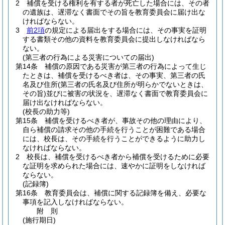
2
補償を受ける権利を有する者が死亡した場合には、その者
の遺族は、遅滞なく書面でその旨を教育委員会に届け出な
ければならない。
3
前2項
の規定による届出をする場合には、その事実を証明
する書類その他の資料を教育委員会に提出しなければなら
ない。
(第三者の行為による災害についての届出)
第14条
補償の原因である災害が第三者の行為によって生じ
たときは、補償を受けるべき者は、その事実、第三者の氏
名及び住所
(第三者の氏名及び住所が明らかでないときは、
その旨)
並びに被害の状況を、遅滞なく書面で教育委員会に
届け出なければならない。
(校長の助力等)
第15条
補償を受けるべき者が、事故その他の理由により、
自ら補償の請求その他の手続を行うことが困難である場合
には、校長は、その手続を行うことができるように助力し
なければならない。
2
校長は、補償を受けるべき者から補償を受けるために必要
な証明を求められた場合には、速やかに証明をしなければ
ならない。
(記録簿)
第16条
教育委員会は、補償に関する記録簿を備え、必要な
事項を記入しなければならない。
附
則
(施行期日)