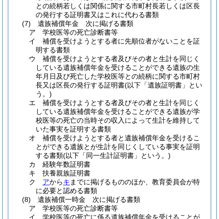
との続柄若しくは関係に関する市町村長若しくは区長
の発行する証明書又はこれに代わる書類
(7)
遺族補償年金 次に掲げる書類
ア
学校医等の死亡診断書等
イ
補償を受けようとする者に先順位者がないことを証
明する書類
ウ
補償を受けようとする者及びその者と生計を同じく
している遺族補償年金を受けることができる遺族の生
年月日及び死亡した学校医等との続柄に関する市町村
長又は区長の発行する証明書
(以下「遺族証明書」とい
う。)
エ
補償を受けようとする者及びその者と生計を同じく
している遺族補償年金を受けることができる遺族が学
校医等の死亡の当時その収入によって生計を維持して
いた事実を証明する書類
オ
補償を受けようとする者と遺族補償年金を受けるこ
とができる遺族とが生計を同じくしている事実を証明
する書類
(以下「同一生計証明書」という。)
カ
経験年数証明書
キ
扶養親族証明書
ク
ア
から
キ
までに掲げるもののほか、教育委員会が特
に必要と認める書類
(8)
遺族補償一時金 次に掲げる書類
ア
学校医等の死亡診断書等
イ
学校医等の死亡に係る遺族補償年金を受けることが