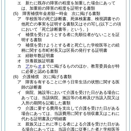
エ
新たに既存の障害の程度を加重した場合にあって
は、加重前の障害の程度を証明する書類
(5)
障害補償年金差額一時金 次に掲げる書類
ア
学校医等の死亡診断書、死体検案書、検視調書その
他死亡の事実を証明する書類又はその写し
(以下この項
において「死亡診断書等」という。)
イ
補償を受けようとする者に先順位者がないことを証
明する書類
ウ
補償を受けようとする者と死亡した学校医等との続
柄に関する市町村長又は区長の発行する証明書
エ
経験年数証明書
オ
扶養親族証明書
カ
ア
から
オ
までに掲げるもののほか、教育委員会が特
に必要と認める書類
(6)
介護補償 次に掲げる書類
ア
障害を有することに伴う日常生活の状態に関する医
師の診断書
イ
病院、施設等において介護を受けた日がある場合に
あっては、当該病院、施設等の名称及び当該入院又は
入所の期間を記載した書類
ウ
介護に要する費用を支出して介護を受けた日がある
場合にあっては、当該費用に関する領収書又はこれに
代わる証明書及び明細書
エ
親族又はこれに準じる者による介護を受けた日があ
る場合にあっては、当該介護に従事した者と学校医等