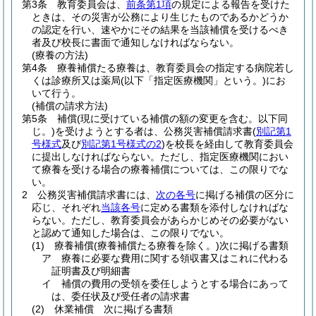
第3条
教育委員会は、
前条第1項
の規定による報告を受けた
ときは、その災害が公務により生じたものであるかどうか
の認定を行い、速やかにその結果を当該補償を受けるべき
者及び校長に書面で通知しなければならない。
(療養の方法)
第4条
療養補償たる療養は、教育委員会の指定する病院若し
くは診療所又は薬局
(以下「指定医療機関」という。)
にお
いて行う。
(補償の請求方法)
第5条
補償
(現に受けている補償の額の変更を含む。以下同
じ。)
を受けようとする者は、公務災害補償請求書
(
別記第1
号様式
及び
別記第1号様式の2
)
を校長を経由して教育委員会
に提出しなければならない。
ただし、指定医療機関におい
て療養を受ける場合の療養補償については、この限りでな
い。
2
公務災害補償請求書には、
次の各号
に掲げる補償の区分に
応じ、それぞれ
当該各号
に定める書類を添付しなければな
らない。
ただし、教育委員会があらかじめその必要がない
と認めて通知した場合は、この限りでない。
(1)
療養補償
(療養補償たる療養を除く。)
次に掲げる書類
ア
療養に必要な費用に関する領収書又はこれに代わる
証明書及び明細書
イ
補償の費用の受領を委任しようとする場合にあって
は、委任状及び受任者の請求書
(2)
休業補償 次に掲げる書類