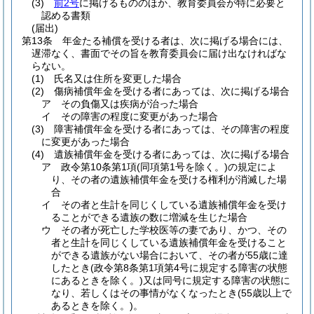
(3)
前2号
に掲げるもののほか、教育委員会が特に必要と
認める書類
(届出)
第13条
年金たる補償を受ける者は、次に掲げる場合には、
遅滞なく、書面でその旨を教育委員会に届け出なければな
らない。
(1)
氏名又は住所を変更した場合
(2)
傷病補償年金を受ける者にあっては、次に掲げる場合
ア
その負傷又は疾病が治った場合
イ
その障害の程度に変更があった場合
(3)
障害補償年金を受ける者にあっては、その障害の程度
に変更があった場合
(4)
遺族補償年金を受ける者にあっては、次に掲げる場合
ア
政令第10条第1項
(同項第1号を除く。)
の規定によ
り、その者の遺族補償年金を受ける権利が消滅した場
合
イ
その者と生計を同じくしている遺族補償年金を受け
ることができる遺族の数に増減を生じた場合
ウ
その者が死亡した学校医等の妻であり、かつ、その
者と生計を同じくしている遺族補償年金を受けること
ができる遺族がない場合において、その者が55歳に達
したとき
(政令第8条第1項第4号に規定する障害の状態
にあるときを除く。)
又は同号に規定する障害の状態に
なり、若しくはその事情がなくなったとき
(55歳以上で
あるときを除く。)
。