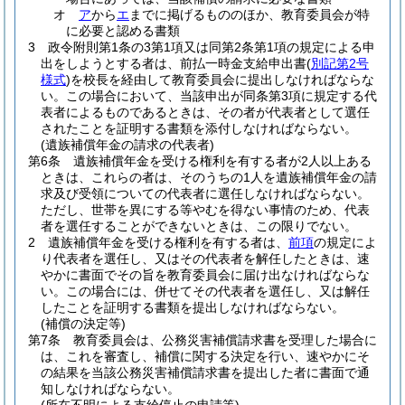
オ
ア
から
エ
までに掲げるもののほか、教育委員会が特
に必要と認める書類
3
政令附則第1条の3第1項又は同第2条第1項の規定による申
出をしようとする者は、前払一時金支給申出書
(
別記第2号
様式
)
を校長を経由して教育委員会に提出しなければならな
い。
この場合において、当該申出が同条第3項に規定する代
表者によるものであるときは、その者が代表者として選任
されたことを証明する書類を添付しなければならない。
(遺族補償年金の請求の代表者)
第6条
遺族補償年金を受ける権利を有する者が2人以上ある
ときは、これらの者は、そのうちの1人を遺族補償年金の請
求及び受領についての代表者に選任しなければならない。
ただし、世帯を異にする等やむを得ない事情のため、代表
者を選任することができないときは、この限りでない。
2
遺族補償年金を受ける権利を有する者は、
前項
の規定によ
り代表者を選任し、又はその代表者を解任したときは、速
やかに書面でその旨を教育委員会に届け出なければならな
い。
この場合には、併せてその代表者を選任し、又は解任
したことを証明する書類を提出しなければならない。
(補償の決定等)
第7条
教育委員会は、公務災害補償請求書を受理した場合に
は、これを審査し、補償に関する決定を行い、速やかにそ
の結果を当該公務災害補償請求書を提出した者に書面で通
知しなければならない。