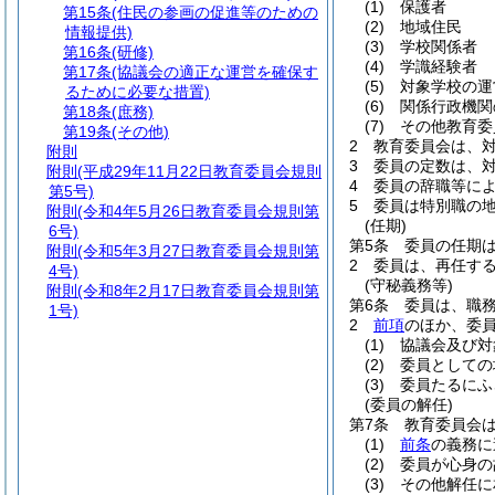
(1)
保護者
第15条
(住民の参画の促進等のための
(2)
地域住民
情報提供)
(3)
学校関係者
第16条
(研修)
(4)
学識経験者
第17条
(協議会の適正な運営を確保す
(5)
対象学校の運
るために必要な措置)
(6)
関係行政機関
第18条
(庶務)
(7)
その他教育委
第19条
(その他)
2
教育委員会は、
附則
3
委員の定数は、
附則
(平成29年11月22日教育委員会規則
4
委員の辞職等に
第5号)
5
委員は特別職の
附則
(令和4年5月26日教育委員会規則第
(任期)
6号)
第5条
委員の任期
附則
(令和5年3月27日教育委員会規則第
2
委員は、再任す
4号)
(守秘義務等)
附則
(令和8年2月17日教育委員会規則第
第6条
委員は、職
1号)
2
前項
のほか、委
(1)
協議会及び対
(2)
委員としての
(3)
委員たるにふ
(委員の解任)
第7条
教育委員会
(1)
前条
の義務に
(2)
委員が心身の
(3)
その他解任に