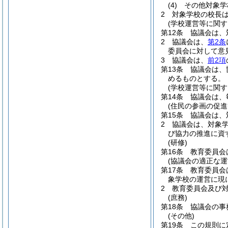
(4)
その他対象学
2
対象学校の校長
(学校運営等に関す
第12条
協議会は、
2
協議会は、
第2条
委員会に対して意
3
協議会は、
前2項
第13条
協議会は、
めるものとする。
(学校運営等に関す
第14条
協議会は、
(住民の参画の促進
第15条
協議会は、
2
協議会は、対象
び協力の推進に資
(研修)
第16条
教育委員会
(協議会の適正な
第17条
教育委員会
象学校の運営に現
2
教育委員会及び
(庶務)
第18条
協議会の事
(その他)
第19条
この規則に