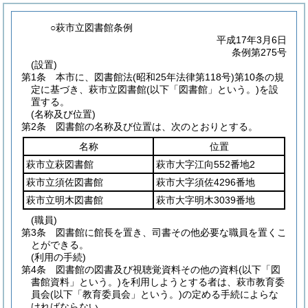
○萩市立図書館条例
平成17年3月6日
条例第275号
(設置)
第1条
本市に、図書館法
(昭和25年法律第118号)
第10条の規
定に基づき、萩市立図書館
(以下「図書館」という。)
を設
置する。
(名称及び位置)
第2条
図書館の名称及び位置は、次のとおりとする。
名称
位置
萩市立萩図書館
萩市大字江向552番地2
萩市立須佐図書館
萩市大字須佐4296番地
萩市立明木図書館
萩市大字明木3039番地
(職員)
第3条
図書館に館長を置き、司書その他必要な職員を置くこ
とができる。
(利用の手続)
第4条
図書館の図書及び視聴覚資料その他の資料
(以下「図
書館資料」という。)
を利用しようとする者は、萩市教育委
員会
(以下「教育委員会」という。)
の定める手続によらな
ければならない。