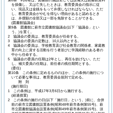
第8条
利用者は、図書館の施設若しくは設備又は図書館資料
を損傷し、又は亡失したときは、教育委員会の指示に従
い、現品又は金銭をもって弁償しなければならない。
ただ
し、教育委員会がやむを得ない理由があると認めるとき
は、弁償額の全部又は一部を免除することができる。
(図書館協議会)
第9条
図書館に萩市立図書館協議会
(以下「協議会」とい
う。)
を置く。
2
協議会の委員は、教育委員会が任命する。
3
協議会の委員の定数は、10人以内とする。
4
協議会の委員は、学校教育及び社会教育の関係者、家庭教
育の向上に資する活動を行う者並びに学識経験のある者の
中から任命する。
5
協議会の委員の任期は2年とし、再任を妨げない。
ただ
し、補欠委員の任期は、前任者の残任期間とする。
(委任)
第10条
この条例に定めるもののほか、この条例の施行につ
いて必要な事項は、教育委員会規則で定める。
附
則
(施行期日)
1
この条例は、平成17年3月6日から施行する。
(経過措置)
2
この条例の施行の日
(以下「施行日」という。)
前に、合併
前の萩市立図書館設置条例
(昭和48年萩市条例第55号)
、萩
市立図書館協議会設置条例
(昭和49年萩市条例第15号)
、須