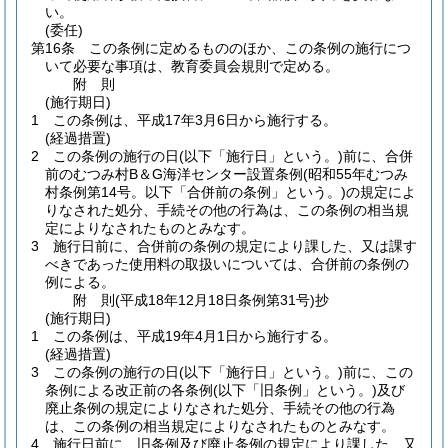
い。
(委任)
第16条
この条例に定めるもののほか、この条例の施行につ
いて必要な事項は、教育委員会規則で定める。
附
則
(施行期日)
1
この条例は、平成17年3月6日から施行する。
(経過措置)
2
この条例の施行の日
(以下「施行日」という。)
前に、合併
前のむつみ村B＆G海洋センター設置条例
(昭和55年むつみ
村条例第14号。以下「合併前の条例」という。)
の規定によ
りなされた処分、手続その他の行為は、この条例の相当規
定によりなされたものとみなす。
3
施行日前に、合併前の条例の規定により課した、又は課す
べきであった使用料の取扱いについては、合併前の条例の
例による。
附
則
(平成18年12月18日
条例第31号)
抄
(施行期日)
1
この条例は、平成19年4月1日から施行する。
(経過措置)
3
この条例の施行の日
(以下「施行日」という。)
前に、この
条例による改正前の各条例
(以下「旧条例」という。)
及び
廃止条例の規定によりなされた処分、手続その他の行為
は、この条例の相当規定によりなされたものとみなす。
4
施行日前に、旧条例及び廃止条例の規定により課した、又