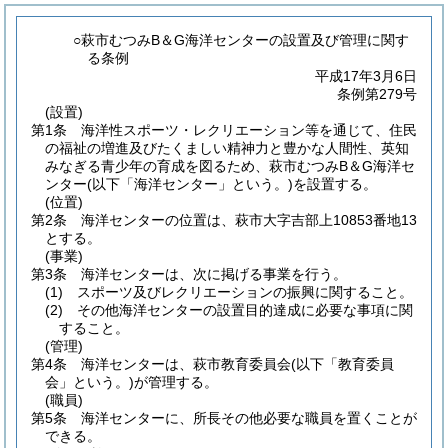
○萩市むつみB＆G海洋センターの設置及び管理に関す
る条例
平成17年3月6日
条例第279号
(設置)
第1条
海洋性スポーツ・レクリエーション等を通じて、住民
の福祉の増進及びたくましい精神力と豊かな人間性、英知
みなぎる青少年の育成を図るため、萩市むつみB＆G海洋セ
ンター
(以下「海洋センター」という。)
を設置する。
(位置)
第2条
海洋センターの位置は、萩市大字吉部上10853番地13
とする。
(事業)
第3条
海洋センターは、次に掲げる事業を行う。
(1)
スポーツ及びレクリエーションの振興に関すること。
(2)
その他海洋センターの設置目的達成に必要な事項に関
すること。
(管理)
第4条
海洋センターは、萩市教育委員会
(以下「教育委員
会」という。)
が管理する。
(職員)
第5条
海洋センターに、所長その他必要な職員を置くことが
できる。