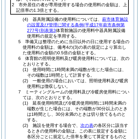
2 市外居住の者が専用使用する場合の使用料の金額は、上
記倍率の1.3倍とする。
(4) 器具附属設備の使用料については、
萩市体育施設
の設置及び管理に関する条例(平成17年萩市条例第
277号)別表第3
体育館施設の使用料中器具附属設備
使用料の規定を準用する。
5 準備又は整理のために当日以外の日に使用する場合の
使用料の金額は、備考4の(3)の表の規定により算出し
た使用料の金額の0.5倍の金額とする。
6 体育館の照明使用料及び暖房使用料については、次の
とおりとする。
(1) 使用時間に1時間未満の端数が生じた場合には、
その端数は1時間として計算する。
(2) 一般使用の場合においては、照明使用料及び暖房
使用料は徴収しない。
7 ミーティングルームの使用料及び冷暖房使用料につい
ては、次のとおりとする。
(1) 延長使用時間及び冷暖房使用時間に1時間未満の
端数が生じた場合には、その端数が30分以上のとき
は1時間とし、30分未満のときは切り捨てるものと
する。
(2) 施設を使用する場合で、
次の表
の各区分に該当す
るときの使用料の金額は、この表に規定する金額に
各区分ごとに規定した倍率を乗じて算定するものと