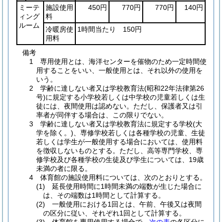
ミーテ
施設使用
450円
770円
770円
140円
ィング
料
ルーム
冷暖房使
1時間当たり 150円
用料
備考
1 専用使用とは、海洋センターを催物のため一定時間使
用することをいい、一般使用とは、それ以外の使用を
いう。
2 学齢に達しない者又は学校教育法(昭和22年法律第26
号)に規定する小学校若しくは中学校の児童若しくは生
徒には、夜間使用は認めない。ただし、保護者又は引
率者が同伴する場合は、この限りでない。
3 学齢に達しない者又は学校教育法に規定する学校(大
学を除く。)、専修学校若しくは各種学校の児童、生徒
若しくは学生が一般使用する場合においては、使用料
を徴収しないものとする。ただし、高等専門学校、専
修学校及び各種学校の生徒及び学生については、19歳
未満の者に限る。
4 体育館の施設使用料については、次のとおりとする。
(1) 延長使用時間に1時間未満の端数が生じた場合に
は、その端数は1時間として計算する。
(2) 一般使用における1回とは、午前、午後又は夜間
の区分に従い、それぞれ1回として計算する。