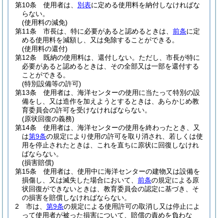
第10条
使用者は、
別表
に定める使用料を納付しなければな
らない。
(使用料の減免)
第11条
市長は、特に必要があると認めるときは、
前条
に定
める使用料を減額し、又は免除することができる。
(使用料の還付)
第12条
既納の使用料は、還付しない。
ただし、市長が特に
必要があると認めるときは、その全部又は一部を還付する
ことができる。
(特別設備等の許可)
第13条
使用者は、海洋センターの使用に当たって特別の設
備をし、又は造作を加えようとするときは、あらかじめ教
育委員会の許可を受けなければならない。
(原状回復の義務)
第14条
使用者は、海洋センターの使用を終わったとき、又
は
第9条
の規定により使用の許可を取り消され、若しくは使
用を停止されたときは、これを直ちに原状に回復しなけれ
ばならない。
(損害賠償)
第15条
使用者は、使用中に海洋センターの建物又は設備を
損傷し、又は滅失した場合において、
前条
の規定による原
状回復ができないときは、教育委員会の認定に基づき、そ
の損害を賠償しなければならない。
2
市は、
第9条
の規定による使用許可の取消し又は停止によ
って使用者が被った損害について、賠償の責めを負わな