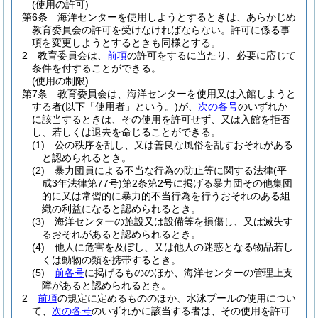
(使用の許可)
第6条
海洋センターを使用しようとするときは、あらかじめ
教育委員会の許可を受けなければならない。
許可に係る事
項を変更しようとするときも同様とする。
2
教育委員会は、
前項
の許可をするに当たり、必要に応じて
条件を付することができる。
(使用の制限)
第7条
教育委員会は、海洋センターを使用又は入館しようと
する者
(以下「使用者」という。)
が、
次の各号
のいずれか
に該当するときは、その使用を許可せず、又は入館を拒否
し、若しくは退去を命じることができる。
(1)
公の秩序を乱し、又は善良な風俗を乱すおそれがある
と認められるとき。
(2)
暴力団員による不当な行為の防止等に関する法律
(平
成3年法律第77号)
第2条第2号に掲げる暴力団その他集団
的に又は常習的に暴力的不当行為を行うおそれのある組
織の利益になると認められるとき。
(3)
海洋センターの施設又は設備等を損傷し、又は滅失す
るおそれがあると認められるとき。
(4)
他人に危害を及ぼし、又は他人の迷惑となる物品若し
くは動物の類を携帯するとき。
(5)
前各号
に掲げるもののほか、海洋センターの管理上支
障があると認められるとき。
2
前項
の規定に定めるもののほか、水泳プールの使用につい
て、
次の各号
のいずれかに該当する者は、その使用を許可