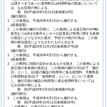
は課すべきであった使用料又は利用料金の取扱いについて
は、なお従前の例による。
附
則
(平成20年3月21日
条例第18号)
(施行期日)
1
この条例は、平成20年4月1日から施行する。
(経過措置)
2
この条例の施行の日前に、この条例による改正前の
(中略)
萩市むつみB＆G海洋センターの設置及び管理に関する条例
の規定によりなされた処分、手続その他の行為は、この条
例の相当規定によりなされたものとみなす。
附
則
(平成25年12月19日
条例第37号)
抄
(施行期日)
1
この条例は、平成26年4月1日から施行する。
(経過措置)
2
この附則に別段の定めがあるものを除き、この条例による
改正後の各条例の規定は、この条例の施行の日
(以下「施行
日」という。)
以後の施設の利用等に係る使用料、手数料及
び利用料金等
(以下「使用料等」という。)
について適用
し、施行日前の施設の利用等に係る使用料等については、
なお従前の例による。
附
則
(平成30年3月26日
条例第4号)
抄
(施行期日)
1
この条例は、平成30年4月1日から施行する。
附
則
(平成30年10月11日
条例第36号)
この条例は、公布の日から施行する。