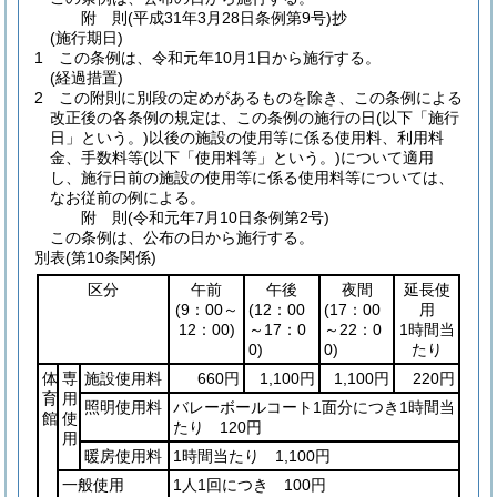
附
則
(平成31年3月28日
条例第9号)
抄
(施行期日)
1
この条例は、令和元年10月1日から施行する。
(経過措置)
2
この附則に別段の定めがあるものを除き、この条例による
改正後の各条例の規定は、この条例の施行の日
(以下「施行
日」という。)
以後の施設の使用等に係る使用料、利用料
金、手数料等
(以下「使用料等」という。)
について適用
し、施行日前の施設の使用等に係る使用料等については、
なお従前の例による。
附
則
(令和元年7月10日
条例第2号)
この条例は、公布の日から施行する。
別表
(第10条関係)
区分
午前
午後
夜間
延長使
(9：00～
(12：00
(17：00
用
12：00)
～17：0
～22：0
1時間当
0)
0)
たり
体
専
施設使用料
660円
1,100円
1,100円
220円
育
用
照明使用料
バレーボールコート1面分につき1時間当
館
使
たり 120円
用
暖房使用料
1時間当たり 1,100円
一般使用
1人1回につき 100円