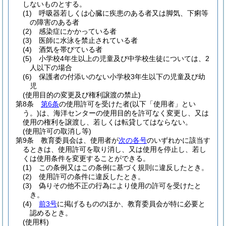
しないものとする。
(1)
呼吸器若しくは心臓に疾患のある者又は脚気、下痢等
の障害のある者
(2)
感染症にかかっている者
(3)
医師に水泳を禁止されている者
(4)
酒気を帯びている者
(5)
小学校4年生以上の児童及び中学校生徒については、2
人以下の場合
(6)
保護者の付添いのない小学校3年生以下の児童及び幼
児
(使用目的の変更及び権利譲渡の禁止)
第8条
第6条
の使用許可を受けた者
(以下「使用者」とい
う。)
は、海洋センターの使用目的を許可なく変更し、又は
使用の権利を譲渡し、若しくは転貸してはならない。
(使用許可の取消し等)
第9条
教育委員会は、使用者が
次の各号
のいずれかに該当す
るときは、使用許可を取り消し、又は使用を停止し、若し
くは使用条件を変更することができる。
(1)
この条例又はこの条例に基づく規則に違反したとき。
(2)
使用許可の条件に違反したとき。
(3)
偽りその他不正の行為により使用の許可を受けたと
き。
(4)
前3号
に掲げるもののほか、教育委員会が特に必要と
認めるとき。
(使用料)