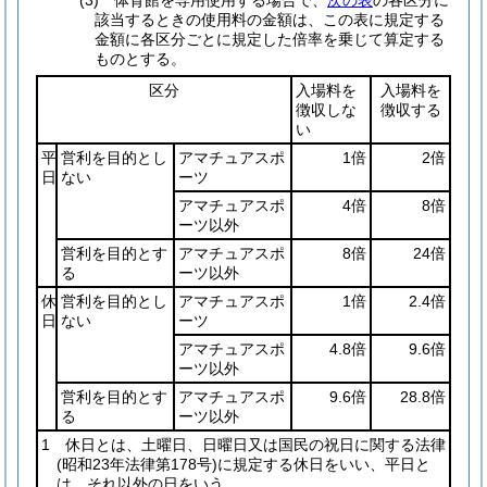
(3) 体育館を専用使用する場合で、
次の表
の各区分に
該当するときの使用料の金額は、この表に規定する
金額に各区分ごとに規定した倍率を乗じて算定する
ものとする。
区分
入場料を
入場料を
徴収しな
徴収する
い
平
営利を目的とし
アマチュアスポ
1倍
2倍
日
ない
ーツ
アマチュアスポ
4倍
8倍
ーツ以外
営利を目的とす
アマチュアスポ
8倍
24倍
る
ーツ以外
休
営利を目的とし
アマチュアスポ
1倍
2.4倍
日
ない
ーツ
アマチュアスポ
4.8倍
9.6倍
ーツ以外
営利を目的とす
アマチュアスポ
9.6倍
28.8倍
る
ーツ以外
1 休日とは、土曜日、日曜日又は国民の祝日に関する法律
(昭和23年法律第178号)
に規定する休日をいい、平日と
は、それ以外の日をいう。