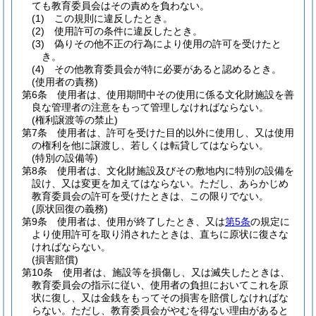
ても教育委員会はその責めを負わない。
(1)
この規則に違反したとき。
(2)
使用許可の条件に違反したとき。
(3)
偽りその他不正の行為により使用の許可を受けたと
き。
(4)
その他教育委員会が特に必要があると認めるとき。
(使用者の責務)
第6条
使用者は、使用期間中その使用に係る文化財施設を善
良な管理者の注意をもって管理しなければならない。
(権利譲渡等の禁止)
第7条
使用者は、許可を受けた目的以外に使用し、又は使用
の権利を他に譲渡し、若しくは転貸してはならない。
(特別の設備等)
第8条
使用者は、文化財施設及びその敷地内に特別の設備を
設け、又は変更を加えてはならない。
ただし、あらかじめ
教育委員会の許可を受けたときは、この限りでない。
(原状回復の義務)
第9条
使用者は、使用が終了したとき、又は
第5条
の規定に
より使用許可を取り消されたときは、直ちに原状に復さな
ければならない。
(損害賠償)
第10条
使用者は、施設等を損傷し、又は滅失したときは、
教育委員会の指示に従い、使用者の負担においてこれを原
状に復し、又は金銭をもってその損害を賠償しなければな
らない。
ただし、教育委員会がやむを得ない理由があると