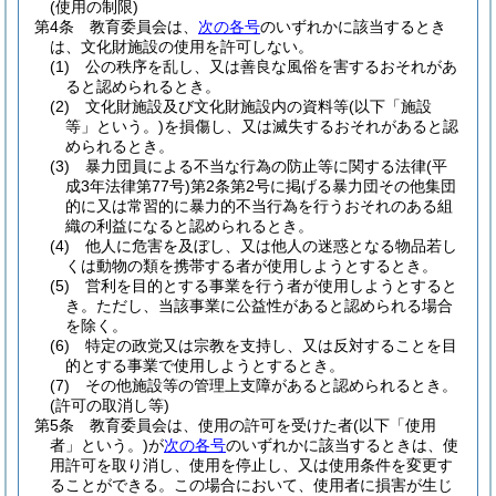
(使用の制限)
第4条
教育委員会は、
次の各号
のいずれかに該当するとき
は、文化財施設の使用を許可しない。
(1)
公の秩序を乱し、又は善良な風俗を害するおそれがあ
ると認められるとき。
(2)
文化財施設及び文化財施設内の資料等
(以下「施設
等」という。)
を損傷し、又は滅失するおそれがあると認
められるとき。
(3)
暴力団員による不当な行為の防止等に関する法律
(平
成3年法律第77号)
第2条第2号に掲げる暴力団その他集団
的に又は常習的に暴力的不当行為を行うおそれのある組
織の利益になると認められるとき。
(4)
他人に危害を及ぼし、又は他人の迷惑となる物品若し
くは動物の類を携帯する者が使用しようとするとき。
(5)
営利を目的とする事業を行う者が使用しようとすると
き。
ただし、当該事業に公益性があると認められる場合
を除く。
(6)
特定の政党又は宗教を支持し、又は反対することを目
的とする事業で使用しようとするとき。
(7)
その他施設等の管理上支障があると認められるとき。
(許可の取消し等)
第5条
教育委員会は、使用の許可を受けた者
(以下「使用
者」という。)
が
次の各号
のいずれかに該当するときは、使
用許可を取り消し、使用を停止し、又は使用条件を変更す
ることができる。
この場合において、使用者に損害が生じ