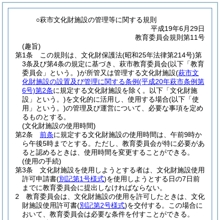
○萩市文化財施設の管理等に関する規則
平成19年6月29日
教育委員会規則第11号
(趣旨)
第1条
この規則は、文化財保護法
(昭和25年法律第214号)
第
3条及び第4条の規定に基づき、萩市教育委員会
(以下「教育
委員会」という。)
が所管又は管理する文化財施設
(
萩市文
化財施設の設置及び管理に関する条例
(平成20年萩市条例第
6号)
第2条
に規定する文化財施設を除く。以下「文化財施
設」という。)
を文化的に活用し、使用する場合
(以下「使
用」という。)
の管理及び運営について、必要な事項を定め
るものとする。
(文化財施設の使用時間)
第2条
前条
に規定する文化財施設の使用時間は、午前9時か
ら午後5時までとする。
ただし、教育委員会が特に必要があ
ると認めるときは、使用時間を変更することができる。
(使用の手続)
第3条
文化財施設を使用しようとする者は、文化財施設使用
許可申請書
(
別記第1号様式
)
を使用しようとする日の7日前
までに教育委員会に提出しなければならない。
2
教育委員会は、文化財施設の使用を許可したときは、文化
財施設使用許可書
(
別記第2号様式
)
を交付する。
この場合に
おいて、教育委員会は必要な条件を付すことができる。