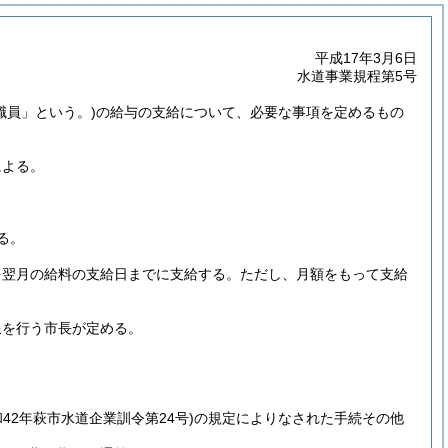
平成17年3月6日
水道事業規程第5号
職員」という。)
の給与の支給について、必要な事項を定めるもの
による。
る。
を翌月の給料の支給日までに支給する。
ただし、月額をもって支給
限を行う市長が定める。
和42年萩市水道企業訓令第24号)
の規定によりなされた手続その他