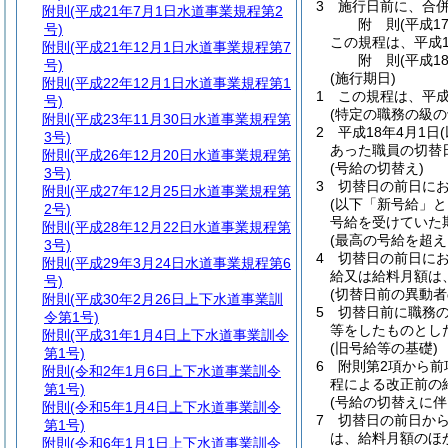
3
施行日前に、合
附則
(平成21年7月1日水道事業規程第2
附
則
(平成1
号)
この規程は、平成1
附則
(平成21年12月1日水道事業規程第7
附
則
(平成1
号)
(施行期日)
附則
(平成22年12月1日水道事業規程第1
1
この規程は、平成
号)
(特定の職務の級の
附則
(平成23年11月30日水道事業規程第
2
平成18年4月1日
3号)
あった職員の切替
附則
(平成26年12月20日水道事業規程第
(号給の切替え)
3号)
3
切替日の前日に
附則
(平成27年12月25日水道事業規程第
(以下「新号給」と
2号)
号給を受けていた
附則
(平成28年12月22日水道事業規程第
(最高の号給を超え
3号)
4
切替日の前日に
附則
(平成29年3月24日水道事業規程第6
給又は給料月額は
号)
(切替日前の異動者
附則
(平成30年2月26日上下水道事業訓
5
切替日前に職務
令第1号)
等をしたものとし
附則
(平成31年1月4日上下水道事業訓令
(旧号給等の基礎)
第1号)
6
附則第2項から
附則
(令和2年1月6日上下水道事業訓令
程による改正前の
第1号)
(号給の切替えに伴
附則
(令和5年1月4日上下水道事業訓令
7
切替日の前日か
第1号)
は、給料月額のほ
附則
(令和6年1月1日上下水道事業訓令