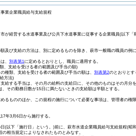
道事業企業職員給与支給規程
、市が経営する水道事業及び公共下水道事業に従事する企業職員
(以下「
の額及び支給の方法は、別に定めるものを除き、萩市一般職の職員の例
表は、
別表第1
に定めるとおりとし、職員に適用する。
種類、支給を受ける者の範囲及び手当の額)
当の種類、支給を受ける者の範囲及び手当の額は、
別表第2
のとおりとす
給方法)
て支給する手当は、その月の給料の支給日に、その他のものはその月分
は、その勤務日数が15日に満たないときの支給額は半額とする。
定めるもののほか、この規程の施行について必要な事項は、管理者の権
17年3月6日から施行する。
の日
(以下「施行日」という。)
前に、萩市水道企業職員給与支給規程
(昭
程の相当規定によりなされたものとみなす。