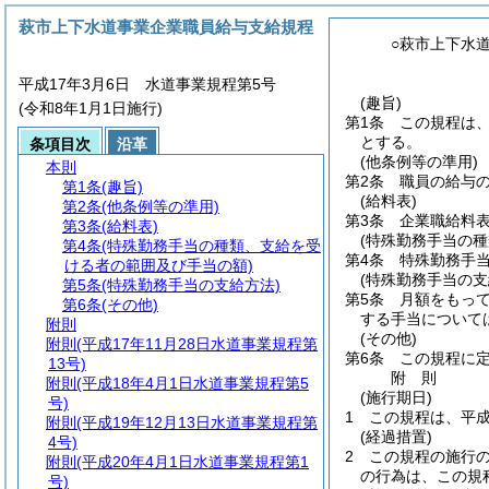
萩市上下水道事業企業職員給与支給規程
○萩市上下水
平成17年3月6日 水道事業規程第5号
(趣旨)
(令和8年1月1日施行)
第1条
この規程は
とする。
条項目次
沿革
(他条例等の準用)
本則
第2条
職員の給与
第1条
(趣旨)
(給料表)
第2条
(他条例等の準用)
第3条
企業職給料
第3条
(給料表)
(特殊勤務手当の
第4条
(特殊勤務手当の種類、支給を受
第4条
特殊勤務手
ける者の範囲及び手当の額)
(特殊勤務手当の支
第5条
(特殊勤務手当の支給方法)
第5条
月額をもっ
第6条
(その他)
する手当について
附則
(その他)
附則
(平成17年11月28日水道事業規程第
第6条
この規程に
13号)
附
則
附則
(平成18年4月1日水道事業規程第5
(施行期日)
号)
1
この規程は、平成
附則
(平成19年12月13日水道事業規程第
(経過措置)
4号)
2
この規程の施行
附則
(平成20年4月1日水道事業規程第1
の行為は、この規
号)