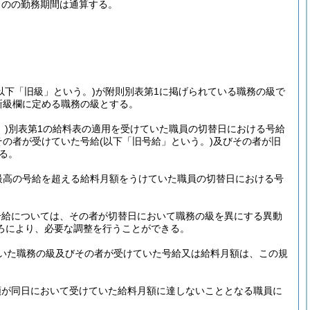
ものの勤務期間は通算する。
(以下「旧級」という。)
が附則別表第1に掲げられている職務の級で
新級欄に定める職務の級とする。
)
別表第1の給料表の適用を受けていた職員の切替日における号給
その者が受けていた号給
(以下「旧号給」という。)
及びその者が旧
る。
最高の号給を超える給料月額をうけていた職員の切替日における号
号給については、その者が切替日において職務の級を異にする異動
ろにより、必要な調整を行うことができる。
いた職務の級及びその者が受けていた号給又は給料月額は、この規
額が同日において受けていた給料月額に達しないこととなる職員に