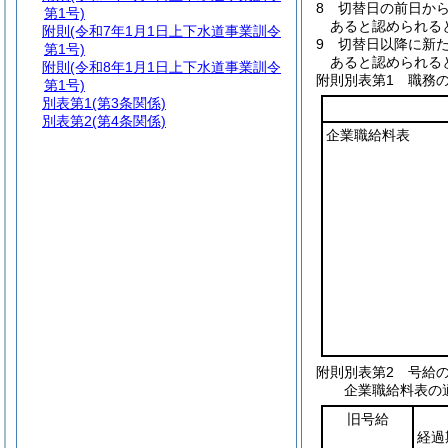
8
切替日の前日か
第1号)
あると認められる
附則
(令和7年1月1日上下水道事業訓令
9
切替日以降に新
第1号)
あると認められる
附則
(令和8年1月1日上下水道事業訓令
附則別表第1
職務の級
第1号)
別表第1
(第3条関係)
別表第2
(第4条関係)
企業職給料表
附則別表第2
号給の切
企業職給料表の
旧号給
経過