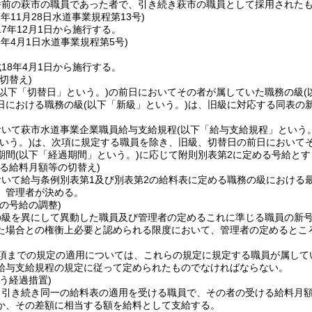
併前の萩市の職員であった者で、引き続き萩市の職員として採用された
7年11月28日
水道事業規程第13号)
7年12月1日から施行する。
8年4月1日
水道事業規程第5号)
18年4月1日から施行する。
切替え)
(以下「切替日」という。)
の前日においてその者が属していた職務の級
日における職務の級
(以下「新級」という。)
は、旧級に対応する同表の
おいて萩市水道事業企業職員給与支給規程
(以下「給与支給規程」という。
いう。)
は、次項に規定する職員を除き、旧級、切替日の前日において
期間
(以下「経過期間」という。)
に応じて附則別表第2に定める号給とす
る給料月額等の切替え)
おいて給与条例別表第1及び別表第2の給料表に定める職務の級における
、管理者が決める。
の号給の調整)
の級を異にして異動した職員及び管理者の定めるこれに準じる職員の新
た場合との権衡上必要と認められる限度において、管理者の定めるとこ
前項までの規定の適用については、これらの規定に規定する職員が属して
給与支給規程の規定に従って定められたものでなければならない。
う経過措置)
ら引き続き同一の給料表の適用を受ける職員で、その者の受ける給料月
か、その差額に相当する額を給料として支給する。