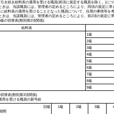
ら引き続き給料表の適用を受ける職員
(前項に規定する職員を除く。)
につ
ときは、当該職員には、管理者の定めるところにより、同項の規定に準
たに給料表の適用を受けることとなった職員について、任用の事情等を考
ときは、当該職員には、管理者の定めるところにより、前2項の規定に
の切替表(附則第2項関係)
給料表
1級
2級
3級
4級
5級
6級
7級
8級
9級
替表(附則第3項関係)
適用を受ける職員の新号給
旧級
1級
2級
3級
期間