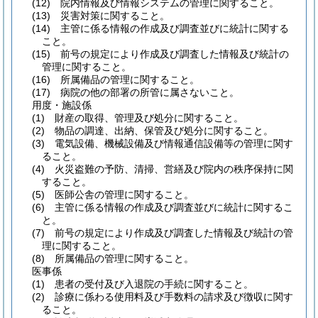
(12)
院内情報及び情報システムの管理に関すること。
(13)
災害対策に関すること。
(14)
主管に係る情報の作成及び調査並びに統計に関する
こと。
(15)
前号の規定により作成及び調査した情報及び統計の
管理に関すること。
(16)
所属備品の管理に関すること。
(17)
病院の他の部署の所管に属さないこと。
用度・施設係
(1)
財産の取得、管理及び処分に関すること。
(2)
物品の調達、出納、保管及び処分に関すること。
(3)
電気設備、機械設備及び情報通信設備等の管理に関す
ること。
(4)
火災盗難の予防、清掃、営繕及び院内の秩序保持に関
すること。
(5)
医師公舎の管理に関すること。
(6)
主管に係る情報の作成及び調査並びに統計に関するこ
と。
(7)
前号の規定により作成及び調査した情報及び統計の管
理に関すること。
(8)
所属備品の管理に関すること。
医事係
(1)
患者の受付及び入退院の手続に関すること。
(2)
診療に係わる使用料及び手数料の請求及び徴収に関す
ること。