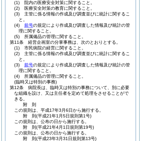
(1)
院内の医療安全対策に関すること。
(2)
医療安全対策の教育に関すること。
(3)
主管に係る情報の作成及び調査並びに統計に関するこ
と。
(4)
前号
の規定により作成及び調査した情報及び統計の管
理に関すること。
(5)
所属備品の管理に関すること。
第11条
経営企画室の分掌事務は、次のとおりとする。
(1)
市民病院の経営に関すること。
(2)
主管に係る情報の作成及び調査並びに統計に関するこ
と。
(3)
前号
の規定により作成及び調査した情報及び統計の管
理に関すること。
(4)
所属備品の管理に関すること。
(臨時又は特別の事務)
第12条
病院長は、臨時又は特別の事務について、別に必要
な組織を設け、又は主任者を定めて処理をさせることがで
きる。
附
則
この規則は、平成17年3月6日から施行する。
附
則
(平成21年1月5日
規則第1号)
この規則は、公布の日から施行する。
附
則
(平成21年4月1日
規則第19号)
この規則は、公布の日から施行する。
附
則
(平成23年3月31日
規則第13号)