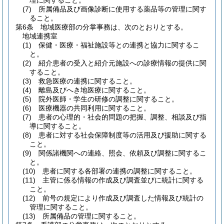
理に関すること。
(7)
所属備品及び画像診断に使用する薬品等の管理に関す
ること。
第6条
地域医療部の分掌事務は、次のとおりとする。
地域連携室
(1)
保健・医療・福祉施設等との連携と協力に関するこ
と。
(2)
紹介患者の受入と紹介元施設への診療情報の提供に関
すること。
(3)
救急医療の連携に関すること。
(4)
離島及びへき地医療に関すること。
(5)
院外医師・学生の研修の調整に関すること。
(6)
医療機器の共同利用に関すること。
(7)
患者の心理的・社会的問題の把握、調整、相談及び指
導に関すること。
(8)
患者に対する社会保障制度等の活用及び援助に関する
こと。
(9)
関係諸機関への連絡、照会、依頼及び調整に関するこ
と。
(10)
患者に関する各部署の連携の調整に関すること。
(11)
主管に係る情報の作成及び調査並びに統計に関する
こと。
(12)
前号の規定により作成及び調査した情報及び統計の
管理に関すること。
(13)
所属備品の管理に関すること。