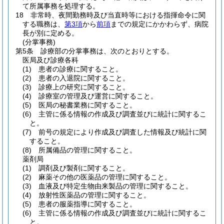
て所属事務を処理する。
18
非常時、夜間勤務時及び当直時等における指揮命令に関
する職務は、
第3項
から
前項
までの規定にかかわらず、病院
長が別に定める。
(分掌事務)
第5条
診療部の分掌事務は、次のとおりとする。
医局及び診療各科
(1)
患者の診療に関すること。
(2)
患者の入退院に関すること。
(3)
診療上の研究に関すること。
(4)
診療室の管理及び運営に関すること。
(5)
医局の秘書業務に関すること。
(6)
主管に係る情報の作成及び調査並びに統計に関するこ
と。
(7)
前号の規定により作成及び調査した情報及び統計に関
すること。
(8)
所属備品の管理に関すること。
薬剤局
(1)
調剤及び製剤に関すること。
(2)
麻薬その他の医薬品の管理に関すること。
(3)
血液及び特定生物由来製品の管理に関すること。
(4)
放射性医薬品の管理に関すること。
(5)
患者の服薬指導に関すること。
(6)
主管に係る情報の作成及び調査並びに統計に関するこ
と。