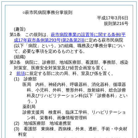
○萩市民病院事務分掌規則
平成17年3月6日
規則第216号
(趣旨)
第1条
この規則は、
萩市病院事業の設置等に関する条例
(平
成17年萩市条例第293号)
第2条第2項
に定める萩市民病院
(以下「病院」という。)
の組織、職務及び事務分掌につい
て、必要な事項を定めるものとする。
(組織)
第2条
病院に、診療部、地域医療部、看護部、事務部、感染
対策室、医療安全対策室及び経営企画室を置く。
2
前項
に規定する部に次の局、科、室及び係を置く。
(1)
診療部
医局 内科、神経内科、呼吸器科、消化器科、循環器
科、小児科、外科、整形外科、放射線科、総合診療
科及びリハビリテーション科
(以下「診療各科」とい
う。)
薬剤局
診療支援局 検査科、臨床工学科、リハビリテーショ
ン科、栄養科、画像情報管理科
(2)
地域医療部 地域連携室
(3)
看護部 東病棟、西病棟、外来、透析、手術・中央材
料室