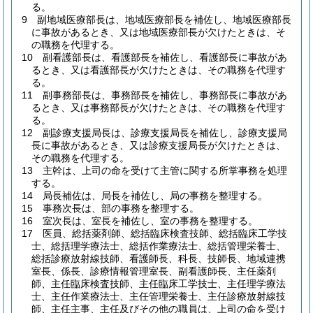
る。
9
副地域医療部長は、地域医療部長を補佐し、地域医療部長
に事故があるとき、又は地域医療部長が欠けたときは、そ
の職務を代理する。
10
副看護部長は、看護部長を補佐し、看護部長に事故があ
るとき、又は看護部長が欠けたときは、その職務を代理す
る。
11
副事務部長は、事務部長を補佐し、事務部長に事故があ
るとき、又は事務部長が欠けたときは、その職務を代理す
る。
12
副診療支援局長は、診療支援局長を補佐し、診療支援局
長に事故があるとき、又は診療支援局長が欠けたときは、
その職務を代理する。
13
主幹は、上司の命を受けて主管に関する所掌事務を処理
する。
14
局長補佐は、局長を補佐し、局の事務を整理する。
15
事務次長は、部の事務を整理する。
16
室次長は、室長を補佐し、室の事務を整理する。
17
医員、総括薬剤師、総括臨床検査技師、総括臨床工学技
士、総括理学療法士、総括作業療法士、総括管理栄養士、
総括診療放射線技師、看護師長、科長、技師長、地域連携
室長、係長、診療情報管理室長、副看護師長、主任薬剤
師、主任臨床検査技師、主任臨床工学技士、主任理学療法
士、主任作業療法士、主任管理栄養士、主任診療放射線技
師、主任主事、主任及びその他の職員は、上司の命を受け