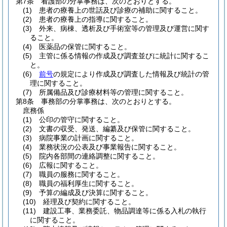
第7条
看護部の分掌事務は、次のとおりとする。
(1)
患者の療養上の世話及び診療の補助に関すること。
(2)
患者の療養上の指導に関すること。
(3)
外来、病棟、透析及び手術室等の管理及び運営に関す
ること。
(4)
医薬品の保管に関すること。
(5)
主管に係る情報の作成及び調査並びに統計に関するこ
と。
(6)
前号
の規定により作成及び調査した情報及び統計の管
理に関すること。
(7)
所属備品及び診療材料等の管理に関すること。
第8条
事務部の分掌事務は、次のとおりとする。
庶務係
(1)
公印の管守に関すること。
(2)
文書の収受、発送、編纂及び保管に関すること。
(3)
病院事業の計画に関すること。
(4)
業務状況の公表及び事業報告に関すること。
(5)
院内各部間の連絡調整に関すること。
(6)
広報に関すること。
(7)
職員の服務に関すること。
(8)
職員の福利厚生に関すること。
(9)
予算の編成及び決算に関すること。
(10)
経理及び契約に関すること。
(11)
建設工事、業務委託、物品調達等に係る入札の執行
に関すること。