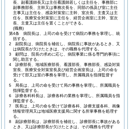
長、副看護師長又は主任看護師若しくは主任を、事務部に
副事務部長、主幹又は事務次長を、同部の係及び室に主任
主事又は主任を、感染対策室に主幹、室次長、主査又は主
任を、医療安全対策室に主任を、経営企画室に主幹、室次
長、主査又は主任を置くことができる。
(職務)
第4条
病院長は、上司の命を受けて病院の事務を掌理し、統
括する。
2
副院長は、病院長を補佐し、病院長に事故があるとき、又
は病院長が欠けたときは、その職務を代理する。
3
顧問は、院長の求めに応じ、病院事業に係る専門的事項に
関し助言する。
4
診療部長、地域医療部長、看護部長、事務部長、感染対策
室長、医療安全対策室長及び経営企画室長は、上司の命を
受けて部又は室の事務を掌理し、所属職員を指揮監督す
る。
5
局長は、上司の命を受けて局の事務を掌理し、所属職員を
指揮監督する。
6
診療各科科長は、診療各科の業務を掌理し、所属職員を指
揮監督する。
7
医長は、上司の命を受けて診療各科、診療支援各科、画像
情報管理局又は地域医療支援局に関する所掌事務を処理す
る。
8
副診療部長は、診療部長を補佐し、診療部長に事故がある
とき、又は診療部長が欠けたときは、その職務を代理す