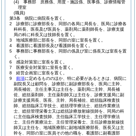
(4)
事務部 庶務係、用度・施設係、医事係、診療情報管
理室
(職員)
第3条
病院に病院長を置く。
2
診療部に診療部長を、同部の各局に局長を、医局に診療各
科科長、医長及び医員を、薬剤局に薬剤師長を、診療支援
局の科に科長又は技師長を置く。
3
地域医療部に部長を、同部の室に室長を置く。
4
看護部に看護部長及び看護師長を置く。
5
事務部に事務部長を、同部の係及び室に係長又は室長を置
く。
6
感染対策室に室長を置く。
7
医療安全対策室に室長を置く。
8
経営企画室に室長を置く。
9
前項
に定めるもののほか、特に必要があるときは、病院に
副院長又は顧問を、診療部に副診療部長を、医局に主幹、
局長補佐、主任主事又は主任を、薬剤局に主幹、局長補
佐、総括薬剤師、主任薬剤師又は主任を、診療支援局に副
診療支援局長、医長、主幹、局長補佐、総括臨床検査技
師、総括臨床工学技士、総括理学療法士、総括作業療法
士、総括管理栄養士又は総括診療放射線技師を、同局の科
に主任臨床検査技師、主任臨床工学技士、主任理学療法
士、主任作業療法士、主任管理栄養士、主任診療放射線技
師又は主任を、地域医療部に副地域医療部長、医長又は主
幹を、同部の室に医員その他の職を、看護部に副看護部