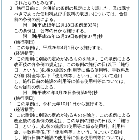
されたものとみなす。
3
施行日前に、合併前の条例の規定により課した、又は課す
べきであった使用料及び手数料の取扱いについては、合併
前の条例の例による。
附
則
(平成18年12月18日
条例第33号)
この条例は、公布の日から施行する。
附
則
(平成25年12月19日
条例第37号)
抄
(施行期日)
1
この条例は、平成26年4月1日から施行する。
(経過措置)
2
この附則に別段の定めがあるものを除き、この条例による
改正後の各条例の規定は、この条例の施行の日
(以下「施行
日」という。)
以後の施設の利用等に係る使用料、手数料及
び利用料金等
(以下「使用料等」という。)
について適用
し、施行日前の施設の利用等に係る使用料等については、
なお従前の例による。
附
則
(平成31年3月28日
条例第9号)
抄
(施行期日)
1
この条例は、令和元年10月1日から施行する。
(経過措置)
2
この附則に別段の定めがあるものを除き、この条例による
改正後の各条例の規定は、この条例の施行の日
(以下「施行
日」という。)
以後の施設の使用等に係る使用料、利用料
金、手数料等
(以下「使用料等」という。)
について適用
し、施行日前の施設の使用等に係る使用料等については、