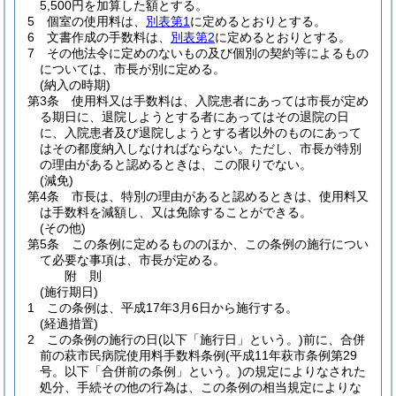
5,500円を加算した額とする。
5
個室の使用料は、
別表第1
に定めるとおりとする。
6
文書作成の手数料は、
別表第2
に定めるとおりとする。
7
その他法令に定めのないもの及び個別の契約等によるもの
については、市長が別に定める。
(納入の時期)
第3条
使用料又は手数料は、入院患者にあっては市長が定め
る期日に、退院しようとする者にあってはその退院の日
に、入院患者及び退院しようとする者以外のものにあって
はその都度納入しなければならない。
ただし、市長が特別
の理由があると認めるときは、この限りでない。
(減免)
第4条
市長は、特別の理由があると認めるときは、使用料又
は手数料を減額し、又は免除することができる。
(その他)
第5条
この条例に定めるもののほか、この条例の施行につい
て必要な事項は、市長が定める。
附
則
(施行期日)
1
この条例は、平成17年3月6日から施行する。
(経過措置)
2
この条例の施行の日
(以下「施行日」という。)
前に、合併
前の萩市民病院使用料手数料条例
(平成11年萩市条例第29
号。以下「合併前の条例」という。)
の規定によりなされた
処分、手続その他の行為は、この条例の相当規定によりな