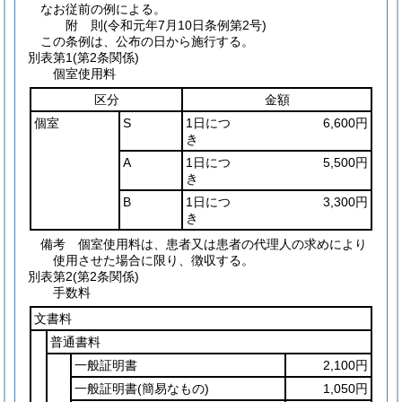
なお従前の例による。
附
則
(令和元年7月10日
条例第2号)
この条例は、公布の日から施行する。
別表第1
(第2条関係)
個室使用料
区分
金額
個室
S
1日につ
6,600円
き
A
1日につ
5,500円
き
B
1日につ
3,300円
き
備考 個室使用料は、患者又は患者の代理人の求めにより
使用させた場合に限り、徴収する。
別表第2
(第2条関係)
手数料
文書料
普通書料
一般証明書
2,100円
一般証明書
(簡易なもの)
1,050円