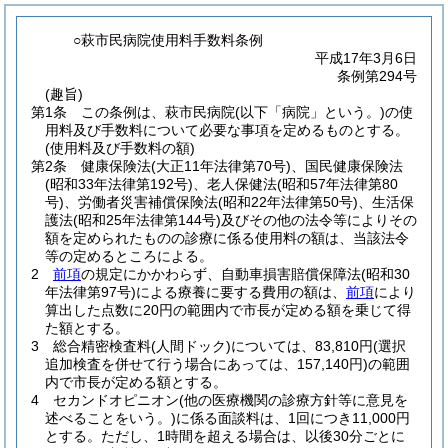
○萩市民病院使用料手数料条例
平成17年3月6日
条例第294号
(趣旨)
第1条
この条例は、萩市民病院
(以下「病院」という。)
の使
用料及び手数料について必要な事項を定めるものとする。
(使用料及び手数料の額)
第2条
健康保険法
(大正11年法律第70号)
、国民健康保険法
(昭和33年法律第192号)
、老人保健法
(昭和57年法律第80
号)
、労働者災害補償保険法
(昭和22年法律第50号)
、生活保
護法
(昭和25年法律第144号)
及びその他の法令等によりその
額を定められたものの診療に係る使用料の額は、当該法令
等の定めるところによる。
2
前項
の規定にかかわらず、自動車損害賠償保障法
(昭和30
年法律第97号)
による療養に要する費用の額は、
前項
により
算出した点数に20円の範囲内で市長が定める額を乗じて得
た額とする。
3
総合精密検査料
(人間ドック)
については、83,810円
(選択
追加検査を併せて行う場合にあっては、157,140円)
の範囲
内で市長が定める額とする。
4
セカンドオピニオン
(他の医療機関の診療方針等に意見を
述べることをいう。)
に係る面談料は、1回につき11,000円
とする。
ただし、1時間を超える場合は、以後30分ごとに