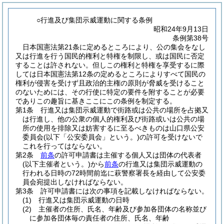
○行進及び集団示威運動に関する条例
昭和24年9月13日
条例第38号
日本国憲法第21条に定めるところにより、公の集会をなし
又は行進を行う国民的権利と特権を制限し、或は国民に否定
することは許されない。但しこの権利と特権を享受するに際
しては日本国憲法第12条の定めるところによりすべて国民の
権利が侵害を受けず且政治的主権の原則が脅威を受けること
のないためには、その行使に特定の要件を附することが必要
でありこの趣旨に基きここにこの条例を制定する。
第1条
行進又は集団示威運動で街路或は公共の場所を占拠又
は行進し、他の公衆の個人的権利及び街路或いは公共の場
所の使用を排除又は妨害するに至るべきものは山口県公安
委員会
(以下「公安委員会」という。)
の許可を受けないで
これを行ってはならない。
第2条
前条
の許可申請書は主催する個人又は団体の代表者
(以下主催者という。)
から
前条
の行進又は集団示威運動の
行われる日時の72時間前迄に萩警察署長を経由して公安委
員会宛提出しなければならない。
第3条
許可申請書には次の事項を記載しなければならない。
(1)
行進又は集団示威運動の日時
(2)
主催者の住所、氏名、年齢及び参加各団体の名称並び
に参加各団体毎の責任者の住所、氏名、年齢