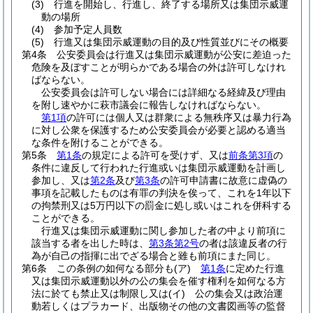
(3)
行進を開始し、行進し、終了する場所又は集団示威運
動の場所
(4)
参加予定人員数
(5)
行進又は集団示威運動の目的及び性質並びにその概要
第4条
公安委員会は行進又は集団示威運動が公安に差迫った
危険を及ぼすことが明らかである場合の外は許可しなけれ
ばならない。
公安委員会は許可しない場合には詳細なる経緯及び理由
を附し速やかに萩市議会に報告しなければならない。
第1項
の許可には個人又は群衆による無秩序又は暴力行為
に対し公衆を保護するため公安委員会が必要と認める適当
な条件を附けることができる。
第5条
第1条
の規定による許可を受けず、又は
前条第3項
の
条件に違反して行われた行進或いは集団示威運動を計画し
参加し、又は
第2条
及び
第3条
の許可申請書に故意に虚偽の
事項を記載したものは有罪の判決を俟って、これを1年以下
の拘禁刑又は5万円以下の罰金に処し或いはこれを併科する
ことができる。
行進又は集団示威運動に関し参加した者の中より前項に
該当する者を出した時は、
第3条第2号
の者は該違反者の行
為が自己の指揮に出でざる場合と雖も前項にまた同じ。
第6条
この条例の如何なる部分も
(ア)
第1条
に定めた行進
又は集団示威運動以外の公の集会を催す権利を如何なる方
法に於ても禁止又は制限し又は
(イ)
公の集会又は政治運
動若しくはプラカード、出版物その他の文書図画等の監督