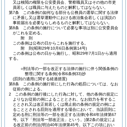
又は検閲の権限を公安委員会、警察職員又はその他の市吏
員若しくは職員に与えたものと解釈してはならない。
第7条
この条例の如何なる部分も公務員の選挙に関する法律
に矛盾し又は選挙運動中における政治集会若しくは演説の
事前届出を必要ならしめるものと解釈してはならない。
第8条
この条例の施行について必要な事項は別に公安委員会
がこれを定める。
附
則
この条例は公布の日からこれを施行する。
附
則
(昭和29年10月6日
条例第14号)
この条例は公布の日から施行し、昭和29年7月1日から適用
する。
――――――――――
○刑法等の一部を改正する法律の施行に伴う関係条例の
整理に関する条例(令和6条例33)抄
(罰則の適用に関する経過措置)
第8条
この条例の施行前にした行為の処罰については、なお
従前の例による。
2
この条例の施行後にした行為に対して、他の条例の規定に
よりなお従前の例によることとされ、なお効力を有するこ
ととされ又は改正前若しくは廃止前の条例の規定の例によ
ることとされる罰則を適用する場合において、当該罰則に
定める刑に刑法等の一部を改正する法律
(令和4年法律第67
号。以下「刑法等一部改正法」という。)
第2条の規定によ
る改正前の刑法
(明治40年法律第45号。以下この項におい