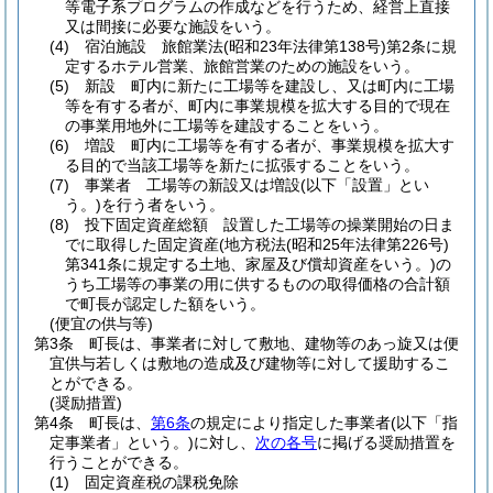
等電子系プログラムの作成などを行うため、経営上直接
又は間接に必要な施設をいう。
(4)
宿泊施設 旅館業法
(昭和23年法律第138号)
第2条に規
定するホテル営業、旅館営業のための施設をいう。
(5)
新設 町内に新たに工場等を建設し、又は町内に工場
等を有する者が、町内に事業規模を拡大する目的で現在
の事業用地外に工場等を建設することをいう。
(6)
増設 町内に工場等を有する者が、事業規模を拡大す
る目的で当該工場等を新たに拡張することをいう。
(7)
事業者 工場等の新設又は増設
(以下「設置」とい
う。)
を行う者をいう。
(8)
投下固定資産総額 設置した工場等の操業開始の日ま
でに取得した固定資産
(地方税法
(昭和25年法律第226号)
第341条に規定する土地、家屋及び償却資産をいう。)
の
うち工場等の事業の用に供するものの取得価格の合計額
で町長が認定した額をいう。
(便宜の供与等)
第3条
町長は、事業者に対して敷地、建物等のあっ旋又は便
宜供与若しくは敷地の造成及び建物等に対して援助するこ
とができる。
(奨励措置)
第4条
町長は、
第6条
の規定により指定した事業者
(以下「指
定事業者」という。)
に対し、
次の各号
に掲げる奨励措置を
行うことができる。
(1)
固定資産税の課税免除