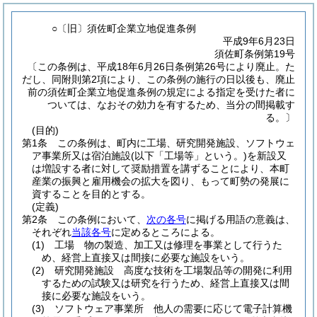
○〔旧〕須佐町企業立地促進条例
平成9年6月23日
須佐町条例第19号
〔この条例は、平成18年6月26日条例第26号により廃止。た
だし、同附則第2項により、この条例の施行の日以後も、廃止
前の須佐町企業立地促進条例の規定による指定を受けた者に
ついては、なおその効力を有するため、当分の間掲載す
る。〕
(目的)
第1条
この条例は、町内に工場、研究開発施設、ソフトウェ
ア事業所又は宿泊施設
(以下「工場等」という。)
を新設又
は増設する者に対して奨励措置を講ずることにより、本町
産業の振興と雇用機会の拡大を図り、もって町勢の発展に
資することを目的とする。
(定義)
第2条
この条例において、
次の各号
に掲げる用語の意義は、
それぞれ
当該各号
に定めるところによる。
(1)
工場 物の製造、加工又は修理を事業として行うた
め、経営上直接又は間接に必要な施設をいう。
(2)
研究開発施設 高度な技術を工場製品等の開発に利用
するための試験又は研究を行うため、経営上直接又は間
接に必要な施設をいう。
(3)
ソフトウェア事業所 他人の需要に応じて電子計算機