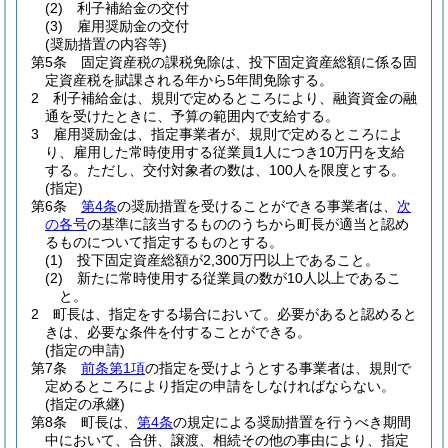
(2)
利子補給金の交付
(3)
雇用奨励金の交付
(奨励措置の内容等)
第5条
固定資産税の課税免除は、投下固定資産総額に係る固
定資産税を賦課される年から5年間免除する。
2
利子補給金は、規則で定めるところにより、融資資金の融
通を受けたときに、予算の範囲内で支給する。
3
雇用奨励金は、指定事業者が、規則で定めるところによ
り、雇用した常時使用する従業員1人につき10万円を支給
する。
ただし、交付対象者の数は、100人を限度とする。
(指定)
第6条
第4条
の奨励措置を受けることができる事業者は、
次
の各号
の基準に該当するもののうちから町長が適当と認め
るものについて指定するものとする。
(1)
投下固定資産総額が2,300万円以上であること。
(2)
新たに常時使用する従業員の数が10人以上であるこ
と。
2
町長は、指定をする場合において。
必要があると認めると
きは、必要な条件を付することができる。
(指定の申請)
第7条
前条第1項
の指定を受けようとする事業者は、規則で
定めるところにより指定の申請をしなければならない。
(指定の承継)
第8条
町長は、
第4条
の規定による奨励措置を行うべき期間
中において、合併、譲渡、相続その他の事由により、指定