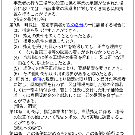
事業者の行う工場等の設置に係る事業の承継がなされた場
合においては、当該事業の承継者に対して引き続き奨励措
置を行うことができる。
(指定の取消し等)
第9条
町長は、指定事業者が
次の各号
の一に該当する場合に
は、指定を取り消すことができる。
(1)
指定の要件を欠くこととなったとき。
(2)
指定の条件を違反したとき。
(3)
指定を受けた日から1年を経過しても、正当な理由な
く、なお当該工場等の設置の着手がされなかったとき。
(4)
当該指定に係る工場等の事業を廃止し、又は正当な理
由なく6月以上休止したとき。
(5)
虚偽その他不正行為により、奨励措置を受けたとき。
(6)
その他町長が取り消す必要があると認めたとき。
2
町長は、
前項
の規定により指定の取り消しを受けた事業者
に対し、奨励措置を行わず、又は課税免除した額の全部若
しくは一部を納付させ、若しくは既に交付した利子補給金
若しくは雇用奨励金の全部若しくは一部の返還を命ずるこ
とができる。
(報告、調査)
第10条
町長は、指定事業者に対し、当該指定に係る工場等
の設置その他について報告を求め、又は実地に調査するこ
とができる。
(規則への委任)
第11条
この条例に定めるもののほか、この条例の施行につ