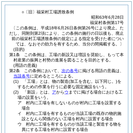
○〔旧〕福栄村工場誘致条例
昭和63年6月28日
福栄村条例第17号
〔この条例は、平成18年6月26日条例第26号により廃止。た
だし、同附則第2項により、この条例の施行の日以後も、廃止
前の福栄村工場誘致条例の規定による指定を受けた者につい
ては、なおその効力を有するため、当分の間掲載する。〕
(目的)
第1条
この条例は、工場の新設又は増設を奨励し、もって本
村産業の振興と村勢の進展を図ることを目的とする。
(用語の意義)
第2条
この条例において、
次の各号
に掲げる用語の意義は、
当該各号
に定めるところによる。
(1)
「工場」とは、物の製造
(加工を含む。以下同じ。)
を
するための作業を行うに必要な固定施設をいう。
(2)
「新設」とは、
ア
から
ウ
までに掲げる場合における工
場の設置をいう。
ア
村内に工場を有しないものが村内に工場を設置する
場合
イ
村内に工場を有するものが当該工場の既存の物的施
設となんら関係のない工場を村内に設置する場合
ウ
村内に工場を有するものが当該工場と製造する物を
異にする工場を村内に設置する場合