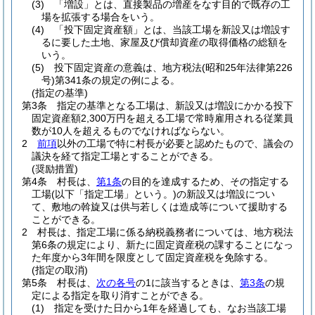
(3)
「増設」とは、直接製品の増産をなす目的で既存の工
場を拡張する場合をいう。
(4)
「投下固定資産額」とは、当該工場を新設又は増設す
るに要した土地、家屋及び償却資産の取得価格の総額を
いう。
(5)
投下固定資産の意義は、地方税法
(昭和25年法律第226
号)
第341条の規定の例による。
(指定の基準)
第3条
指定の基準となる工場は、新設又は増設にかかる投下
固定資産額2,300万円を超える工場で常時雇用される従業員
数が10人を超えるものでなければならない。
2
前項
以外の工場で特に村長が必要と認めたもので、議会の
議決を経て指定工場とすることができる。
(奨励措置)
第4条
村長は、
第1条
の目的を達成するため、その指定する
工場
(以下「指定工場」という。)
の新設又は増設につい
て、敷地の斡旋又は供与若しくは造成等について援助する
ことができる。
2
村長は、指定工場に係る納税義務者については、地方税法
第6条の規定により、新たに固定資産税の課することになっ
た年度から3年間を限度として固定資産税を免除する。
(指定の取消)
第5条
村長は、
次の各号
の1に該当するときは、
第3条
の規
定による指定を取り消すことができる。
(1)
指定を受けた日から1年を経過しても、なお当該工場