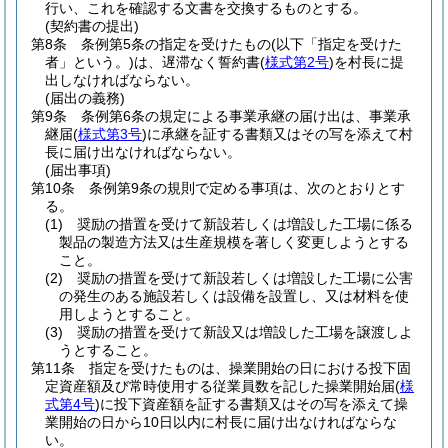
行い、これを確認する文書を交換するものとする。
(契約書の提出)
第8条
条例第5条の指定を受けたもの
(以下「指定を受けた
者」という。)
は、遅滞なく誓約書
(
様式第2号
)
を村長に提
出しなければならない。
(届出の義務)
第9条
条例第6条の規定による事業承継の届け出は、事業承
継届
(
様式第3号
)
に承継を証する書類又はその写を添えて村
長に届け出なければならない。
(届出事項)
第10条
条例第9条の規則で定める事項は、次のとおりとす
る。
(1)
奨励の措置を受けて新設若しくは増設した工場に係る
製品の製造方法又は生産規模を著しく変更しようとする
こと。
(2)
奨励の措置を受けて新設若しくは増設した工場に公害
の発生のある施設若しくは設備を設置し、又は材料を使
用しようとすること。
(3)
奨励の措置を受けて新設又は増設した工場を譲渡しよ
うとすること。
第11条
指定を受けたものは、操業開始の日における投下固
定資産額及び常時使用する従業員数を記した操業開始届
(
様
式第4号
)
に投下資産額を証する書類又はその写を添えて操
業開始の日から10日以内に村長に届け出なければならな
い。