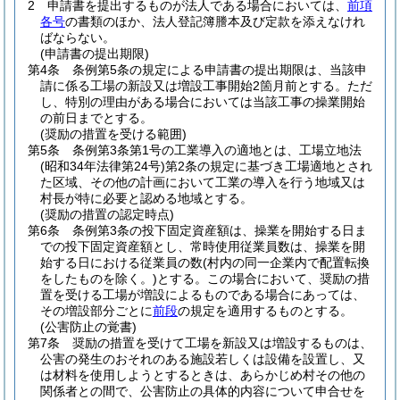
2
申請書を提出するものが法人である場合においては、
前項
各号
の書類のほか、法人登記簿謄本及び定款を添えなけれ
ばならない。
(申請書の提出期限)
第4条
条例第5条の規定による申請書の提出期限は、当該申
請に係る工場の新設又は増設工事開始2箇月前とする。
ただ
し、特別の理由がある場合においては当該工事の操業開始
の前日までとする。
(奨励の措置を受ける範囲)
第5条
条例第3条第1号の工業導入の適地とは、工場立地法
(昭和34年法律第24号)
第2条の規定に基づき工場適地とされ
た区域、その他の計画において工業の導入を行う地域又は
村長が特に必要と認める地域とする。
(奨励の措置の認定時点)
第6条
条例第3条の投下固定資産額は、操業を開始する日ま
での投下固定資産額とし、常時使用従業員数は、操業を開
始する日における従業員の数
(村内の同一企業内で配置転換
をしたものを除く。)
とする。
この場合において、奨励の措
置を受ける工場が増設によるものである場合にあっては、
その増設部分ごとに
前段
の規定を適用するものとする。
(公害防止の覚書)
第7条
奨励の措置を受けて工場を新設又は増設するものは、
公害の発生のおそれのある施設若しくは設備を設置し、又
は材料を使用しようとするときは、あらかじめ村その他の
関係者との間で、公害防止の具体的内容について申合せを