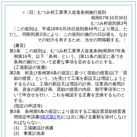
○〔旧〕むつみ村工業導入促進条例施行規則
昭和57年10月30日
むつみ村規則第3号
〔この規則は、平成18年6月26日規則第49号により廃止。た
だし、同附則第2項により、この規則の施行の日以後も、なお
その効力を有するため、当分の間掲載する。〕
(趣旨)
第1条
この規則は、むつみ村工業導入促進条例
(昭和57年条
例第16号。以下「条例」という。)
第11条の規定に基づき
条例の施行について必要な事項を定めるものとする。
(工場新設の覚書)
第2条
村及び条例第4条の規定に基づく奨励の措置
(以下「奨
励の措置」という。)
を受けて工場を新設又は増設しようと
するものは、工場の新設又は増設の計画、従業員の雇用計
画、資金の調達計画、奨励の措置の内容、順守事項等につ
いて申合せを行い、これを確認する文書を交換するものと
する。
(指定の申請等)
第3条
条例第5条の規定により提出する工場設置奨励措置適
用指定申請書
(
様式第1号
)
には次に掲げる書類を添付しなけ
ればならない。
(1)
工場建設計画書
(2)
事業計画表