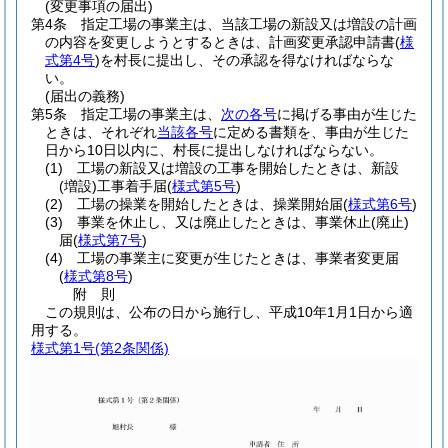
(変更事項の届出)
第4条
指定工場の事業主は、当該工場の新設又は増設の計画
の内容を変更しようとするときは、計画変更承認申請書
(
様
式第4号
)
を村長に提出し、その承認を得なければならな
い。
(届出の義務)
第5条
指定工場の事業主は、
次の各号
に掲げる事由が生じた
ときは、それぞれ
当該各号
に定める書類を、事由が生じた
日から10日以内に、村長に提出しなければならない。
(1)
工場の新設又は増設の工事を開始したときは、新設
(増設)
工事着手届
(
様式第5号
)
(2)
工場の操業を開始したときは、操業開始届
(
様式第6号
)
(3)
事業を休止し、又は廃止したときは、事業休止
(廃止)
届
(
様式第7号
)
(4)
工場の事業主に変更が生じたときは、事業者変更届
(
様式第8号
)
附
則
この規則は、公布の日から施行し、平成10年1月1日から適
用する。
様式第1号
(第2条関係)