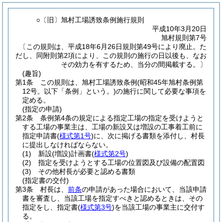
○〔旧〕旭村工場誘致条例施行規則
平成10年3月20日
旭村規則第7号
〔この規則は、平成18年6月26日規則第49号により廃止。た
だし、同附則第2項により、この規則の施行の日以後も、なお
その効力を有するため、当分の間掲載する。〕
(趣旨)
第1条
この規則は、旭村工場誘致条例
(昭和45年旭村条例第
12号。以下「条例」という。)
の施行に関して必要な事項を
定める。
(指定の申請)
第2条
条例第4条の規定による指定工場の指定を受けようと
する工場の事業主は、工場の新設又は増設の工事着工前に
指定申請書
(
様式第1号
)
に、次に掲げる書類を添付し、村長
に提出しなければならない。
(1)
新設
(増設)
計画書
(
様式第2号
)
(2)
指定を受けようとする工場の位置図及び設備の配置図
(3)
その他村長が必要と認める書類
(指定書の交付)
第3条
村長は、
前条
の申請があった場合において、当該申請
書を審査し、当該工場を指定すべきと認めるときは、その
指定をし、指定書
(
様式第3号
)
を当該工場の事業主に交付す
る。