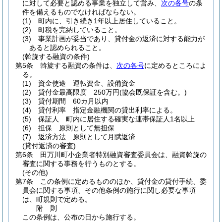
に対して必要と認める事業を独立して営み、
次の各号
の条
件を備えるものでなければならない。
(1)
町内に、引き続き1年以上居住していること。
(2)
町税を完納していること。
(3)
事業計画が妥当であり、貸付金の返済に対する能力が
あると認められること。
(斡旋する融資の条件)
第5条
斡旋する融資の条件は、
次の各号
に定めるところによ
る。
(1)
資金使途 運転資金、設備資金
(2)
貸付金最高限度 250万円
(協会既保証を含む。)
(3)
貸付期間 60カ月以内
(4)
貸付利率 指定金融機関の貸出利率による。
(5)
保証人 町内に居住する確実な連帯保証人1名以上
(6)
担保 原則として無担保
(7)
返済方法 原則として月賦返済
(貸付返済の審査)
第6条
田万川町小企業者特別融資審査委員会は、融資斡旋の
審査に関する事務を行うものとする。
(その他)
第7条
この条例に定めるもののほか、貸付金の貸付手続、委
員会に関する事項、その他条例の施行に関し必要な事項
は、町規則で定める。
附
則
この条例は、公布の日から施行する。