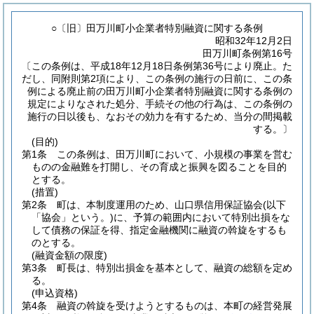
○〔旧〕田万川町小企業者特別融資に関する条例
昭和32年12月2日
田万川町条例第16号
〔この条例は、平成18年12月18日条例第36号により廃止。た
だし、同附則第2項により、この条例の施行の日前に、この条
例による廃止前の田万川町小企業者特別融資に関する条例の
規定によりなされた処分、手続その他の行為は、この条例の
施行の日以後も、なおその効力を有するため、当分の間掲載
する。〕
(目的)
第1条
この条例は、田万川町において、小規模の事業を営む
ものの金融難を打開し、その育成と振興を図ることを目的
とする。
(措置)
第2条
町は、本制度運用のため、山口県信用保証協会
(以下
「協会」という。)
に、予算の範囲内において特別出損をな
して債務の保証を得、指定金融機関に融資の斡旋をするも
のとする。
(融資金額の限度)
第3条
町長は、特別出損金を基本として、融資の総額を定め
る。
(申込資格)
第4条
融資の斡旋を受けようとするものは、本町の経営発展