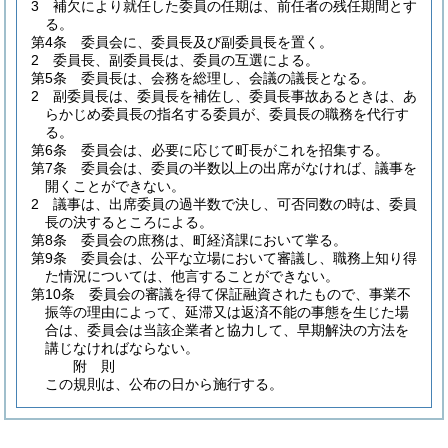
3
補欠により就任した委員の任期は、前任者の残任期間とす
る。
第4条
委員会に、委員長及び副委員長を置く。
2
委員長、副委員長は、委員の互選による。
第5条
委員長は、会務を総理し、会議の議長となる。
2
副委員長は、委員長を補佐し、委員長事故あるときは、あ
らかじめ委員長の指名する委員が、委員長の職務を代行す
る。
第6条
委員会は、必要に応じて町長がこれを招集する。
第7条
委員会は、委員の半数以上の出席がなければ、議事を
開くことができない。
2
議事は、出席委員の過半数で決し、可否同数の時は、委員
長の決するところによる。
第8条
委員会の庶務は、町経済課において掌る。
第9条
委員会は、公平な立場において審議し、職務上知り得
た情況については、他言することができない。
第10条
委員会の審議を得て保証融資されたもので、事業不
振等の理由によって、延滞又は返済不能の事態を生じた場
合は、委員会は当該企業者と協力して、早期解決の方法を
講じなければならない。
附
則
この規則は、公布の日から施行する。