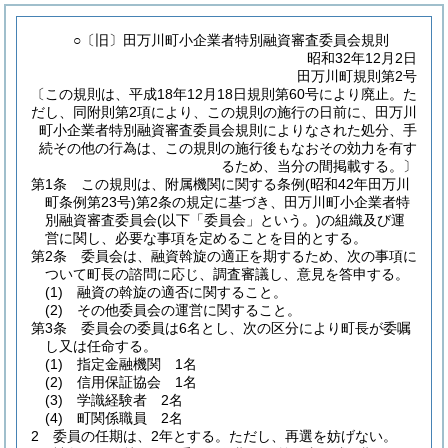
○〔旧〕田万川町小企業者特別融資審査委員会規則
昭和32年12月2日
田万川町規則第2号
〔この規則は、平成18年12月18日規則第60号により廃止。た
だし、同附則第2項により、この規則の施行の日前に、田万川
町小企業者特別融資審査委員会規則によりなされた処分、手
続その他の行為は、この規則の施行後もなおその効力を有す
るため、当分の間掲載する。〕
第1条
この規則は、附属機関に関する条例
(昭和42年田万川
町条例第23号)
第2条の規定に基づき、田万川町小企業者特
別融資審査委員会
(以下「委員会」という。)
の組織及び運
営に関し、必要な事項を定めることを目的とする。
第2条
委員会は、融資斡旋の適正を期するため、次の事項に
ついて町長の諮問に応じ、調査審議し、意見を答申する。
(1)
融資の斡旋の適否に関すること。
(2)
その他委員会の運営に関すること。
第3条
委員会の委員は6名とし、次の区分により町長が委嘱
し又は任命する。
(1)
指定金融機関 1名
(2)
信用保証協会 1名
(3)
学識経験者 2名
(4)
町関係職員 2名
2
委員の任期は、2年とする。
ただし、再選を妨げない。