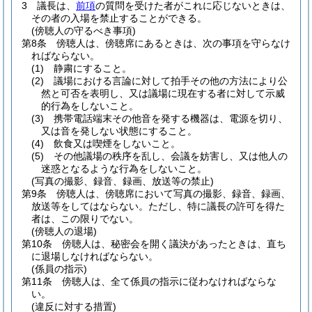
3
議長は、
前項
の質問を受けた者がこれに応じないときは、
その者の入場を禁止することができる。
(傍聴人の守るべき事項)
第8条
傍聴人は、傍聴席にあるときは、次の事項を守らなけ
ればならない。
(1)
静粛にすること。
(2)
議場における言論に対して拍手その他の方法により公
然と可否を表明し、又は議場に現在する者に対して示威
的行為をしないこと。
(3)
携帯電話端末その他音を発する機器は、電源を切り、
又は音を発しない状態にすること。
(4)
飲食又は喫煙をしないこと。
(5)
その他議場の秩序を乱し、会議を妨害し、又は他人の
迷惑となるような行為をしないこと。
(写真の撮影、録音、録画、放送等の禁止)
第9条
傍聴人は、傍聴席において写真の撮影、録音、録画、
放送等をしてはならない。
ただし、特に議長の許可を得た
者は、この限りでない。
(傍聴人の退場)
第10条
傍聴人は、秘密会を開く議決があったときは、直ち
に退場しなければならない。
(係員の指示)
第11条
傍聴人は、全て係員の指示に従わなければならな
い。
(違反に対する措置)