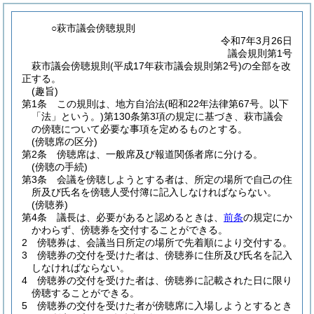
○萩市議会傍聴規則
令和7年3月26日
議会規則第1号
萩市議会傍聴規則(平成17年萩市議会規則第2号)の全部を改
正する。
(趣旨)
第1条
この規則は、地方自治法
(昭和22年法律第67号。以下
「法」という。)
第130条第3項の規定に基づき、萩市議会
の傍聴について必要な事項を定めるものとする。
(傍聴席の区分)
第2条
傍聴席は、一般席及び報道関係者席に分ける。
(傍聴の手続)
第3条
会議を傍聴しようとする者は、所定の場所で自己の住
所及び氏名を傍聴人受付簿に記入しなければならない。
(傍聴券)
第4条
議長は、必要があると認めるときは、
前条
の規定にか
かわらず、傍聴券を交付することができる。
2
傍聴券は、会議当日所定の場所で先着順により交付する。
3
傍聴券の交付を受けた者は、傍聴券に住所及び氏名を記入
しなければならない。
4
傍聴券の交付を受けた者は、傍聴券に記載された日に限り
傍聴することができる。
5
傍聴券の交付を受けた者が傍聴席に入場しようとするとき