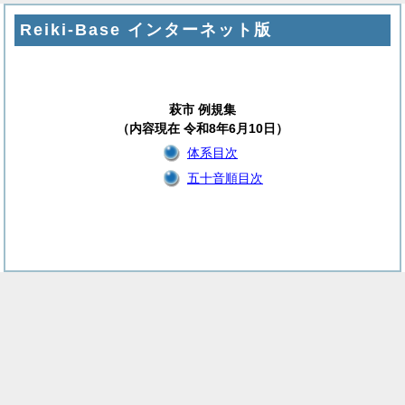
Reiki-Base インターネット版
萩市 例規集
（内容現在 令和8年6月10日）
体系目次
五十音順目次