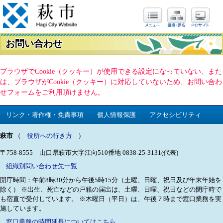
お問い合わせ
ブラウザでCookie（クッキー）が使用できる設定になっていない、また
は、ブラウザがCookie（クッキー）に対応していないため、お問い合わ
せフォームをご利用頂けません。
リンク・著作権・免責事項
個人情報保護
アクセシビリティ
萩市
（
役所への行き方
）
〒758-8555 山口県萩市大字江向510番地
0838-25-3131(代表)
組織別問い合わせ先一覧
開庁時間：午前8時30分から午後5時15分（土曜、日曜、祝日及び年末年始を
除く）
※出生、死亡などの戸籍の届出は、土曜、日曜、祝日などの閉庁時で
も宿直で受付しています。
※木曜日（平日）は、午後７時まで窓口業務を実
施しています。
窓口業務の時間延長についてはこちら