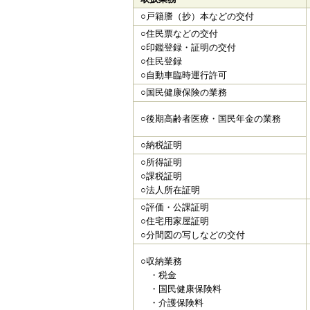
○戸籍謄（抄）本などの交付
○住民票などの交付
○印鑑登録・証明の交付
○住民登録
○自動車臨時運行許可
○国民健康保険の業務
○後期高齢者医療・国民年金の業務
○納税証明
○所得証明
○課税証明
○法人所在証明
○評価・公課証明
○住宅用家屋証明
○分間図の写しなどの交付
○収納業務
・税金
・国民健康保険料
・介護保険料