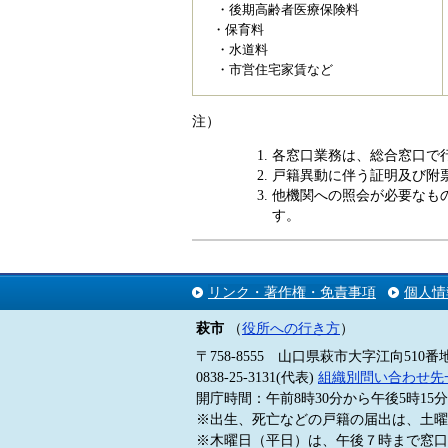
・後期高齢者医療保険料
・保育料
・水道料
・市営住宅家賃など
注）
各窓口業務は、総合窓口で
戸籍異動に伴う証明及び附
他機関への照会が必要なも
す。
リンク・著作権・免責事項
個人情
萩市
（
役所への行き方
）
〒758-8555 山口県萩市大字江向510番
0838-25-3131(代表)
組織別問い合わせ先
開庁時間：午前8時30分から午後5時1
※出生、死亡などの戸籍の届出は、土曜
※木曜日（平日）は、午後７時まで窓口