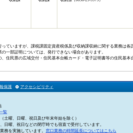
収納課
収納課
収納係（0838-25-3575）
行っていますが、課税課固定資産税係及び収納課収納に関する業務は各
票の一部証明については、発行できない場合があります。
の、住民票の広域交付・住民基本台帳カード・電子証明書等の住民基本
報保護
アクセシビリティ
地
一覧
5分（土曜、日曜、祝日及び年末年始を除く）
、日曜、祝日などの閉庁時でも宿直で受付しています。
業務を実施しています。
窓口業務の時間延長についてはこちら