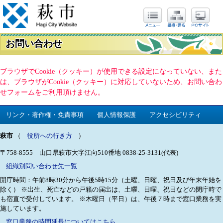
お問い合わせ
ブラウザでCookie（クッキー）が使用できる設定になっていない、また
は、ブラウザがCookie（クッキー）に対応していないため、お問い合わ
せフォームをご利用頂けません。
リンク・著作権・免責事項
個人情報保護
アクセシビリティ
萩市
（
役所への行き方
）
〒758-8555 山口県萩市大字江向510番地
0838-25-3131(代表)
組織別問い合わせ先一覧
開庁時間：午前8時30分から午後5時15分（土曜、日曜、祝日及び年末年始を
除く）
※出生、死亡などの戸籍の届出は、土曜、日曜、祝日などの閉庁時で
も宿直で受付しています。
※木曜日（平日）は、午後７時まで窓口業務を実
施しています。
窓口業務の時間延長についてはこちら