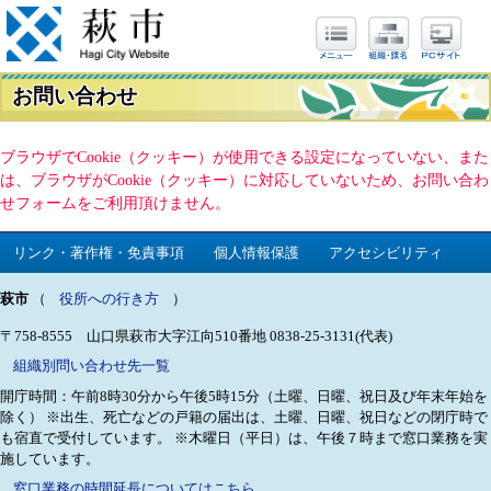
お問い合わせ
ブラウザでCookie（クッキー）が使用できる設定になっていない、また
は、ブラウザがCookie（クッキー）に対応していないため、お問い合わ
せフォームをご利用頂けません。
リンク・著作権・免責事項
個人情報保護
アクセシビリティ
萩市
（
役所への行き方
）
〒758-8555 山口県萩市大字江向510番地
0838-25-3131(代表)
組織別問い合わせ先一覧
開庁時間：午前8時30分から午後5時15分（土曜、日曜、祝日及び年末年始を
除く）
※出生、死亡などの戸籍の届出は、土曜、日曜、祝日などの閉庁時で
も宿直で受付しています。
※木曜日（平日）は、午後７時まで窓口業務を実
施しています。
窓口業務の時間延長についてはこちら