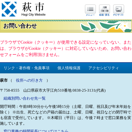
お問い合わせ
ブラウザでCookie（クッキー）が使用できる設定になっていない、また
は、ブラウザがCookie（クッキー）に対応していないため、お問い合わ
せフォームをご利用頂けません。
リンク・著作権・免責事項
個人情報保護
アクセシビリティ
萩市
（
役所への行き方
）
〒758-8555 山口県萩市大字江向510番地
0838-25-3131(代表)
組織別問い合わせ先一覧
開庁時間：午前8時30分から午後5時15分（土曜、日曜、祝日及び年末年始を
除く）
※出生、死亡などの戸籍の届出は、土曜、日曜、祝日などの閉庁時で
も宿直で受付しています。
※木曜日（平日）は、午後７時まで窓口業務を実
施しています。
窓口業務の時間延長についてはこちら