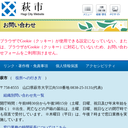
お問い合わせ
ブラウザでCookie（クッキー）が使用できる設定になっていない、また
は、ブラウザがCookie（クッキー）に対応していないため、お問い合わ
せフォームをご利用頂けません。
リンク・著作権・免責事項
個人情報保護
アクセシビリティ
萩市
（
役所への行き方
）
〒758-8555 山口県萩市大字江向510番地
0838-25-3131(代表)
組織別問い合わせ先一覧
開庁時間：午前8時30分から午後5時15分（土曜、日曜、祝日及び年末年始を
除く）
※出生、死亡などの戸籍の届出は、土曜、日曜、祝日などの閉庁時で
も宿直で受付しています。
※木曜日（平日）は、午後７時まで窓口業務を実
施しています。
窓口業務の時間延長についてはこちら