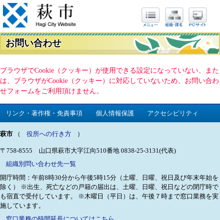
お問い合わせ
ブラウザでCookie（クッキー）が使用できる設定になっていない、また
は、ブラウザがCookie（クッキー）に対応していないため、お問い合わ
せフォームをご利用頂けません。
リンク・著作権・免責事項
個人情報保護
アクセシビリティ
萩市
（
役所への行き方
）
〒758-8555 山口県萩市大字江向510番地
0838-25-3131(代表)
組織別問い合わせ先一覧
開庁時間：午前8時30分から午後5時15分（土曜、日曜、祝日及び年末年始を
除く）
※出生、死亡などの戸籍の届出は、土曜、日曜、祝日などの閉庁時で
も宿直で受付しています。
※木曜日（平日）は、午後７時まで窓口業務を実
施しています。
窓口業務の時間延長についてはこちら