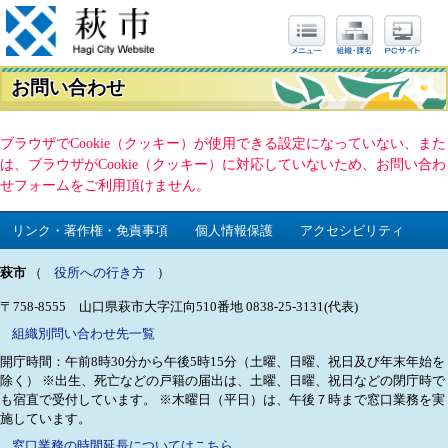
お問い合わせ
ブラウザでCookie（クッキー）が使用できる設定になっていない、また
は、ブラウザがCookie（クッキー）に対応していないため、お問い合わ
せフォームをご利用頂けません。
リンク・著作権・免責事項
個人情報保護
アクセシビリティ
萩市
（
役所への行き方
）
〒758-8555 山口県萩市大字江向510番地
0838-25-3131(代表)
組織別問い合わせ先一覧
開庁時間：午前8時30分から午後5時15分（土曜、日曜、祝日及び年末年始を
除く）
※出生、死亡などの戸籍の届出は、土曜、日曜、祝日などの閉庁時で
も宿直で受付しています。
※木曜日（平日）は、午後７時まで窓口業務を実
施しています。
窓口業務の時間延長についてはこちら