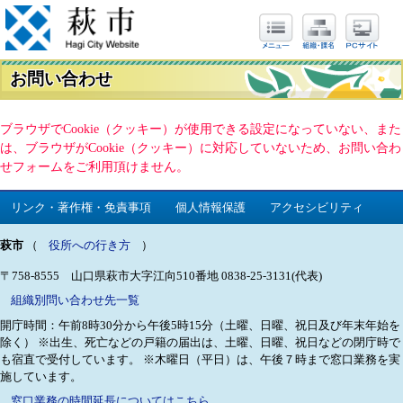
お問い合わせ
ブラウザでCookie（クッキー）が使用できる設定になっていない、また
は、ブラウザがCookie（クッキー）に対応していないため、お問い合わ
せフォームをご利用頂けません。
リンク・著作権・免責事項
個人情報保護
アクセシビリティ
萩市
（
役所への行き方
）
〒758-8555 山口県萩市大字江向510番地
0838-25-3131(代表)
組織別問い合わせ先一覧
開庁時間：午前8時30分から午後5時15分（土曜、日曜、祝日及び年末年始を
除く）
※出生、死亡などの戸籍の届出は、土曜、日曜、祝日などの閉庁時で
も宿直で受付しています。
※木曜日（平日）は、午後７時まで窓口業務を実
施しています。
窓口業務の時間延長についてはこちら