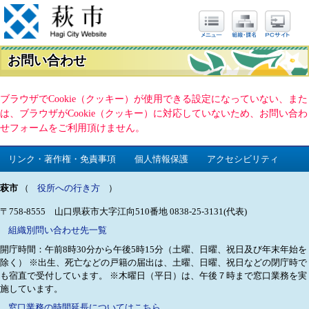
お問い合わせ
ブラウザでCookie（クッキー）が使用できる設定になっていない、また
は、ブラウザがCookie（クッキー）に対応していないため、お問い合わ
せフォームをご利用頂けません。
リンク・著作権・免責事項
個人情報保護
アクセシビリティ
萩市
（
役所への行き方
）
〒758-8555 山口県萩市大字江向510番地
0838-25-3131(代表)
組織別問い合わせ先一覧
開庁時間：午前8時30分から午後5時15分（土曜、日曜、祝日及び年末年始を
除く）
※出生、死亡などの戸籍の届出は、土曜、日曜、祝日などの閉庁時で
も宿直で受付しています。
※木曜日（平日）は、午後７時まで窓口業務を実
施しています。
窓口業務の時間延長についてはこちら