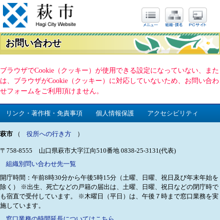
お問い合わせ
ブラウザでCookie（クッキー）が使用できる設定になっていない、また
は、ブラウザがCookie（クッキー）に対応していないため、お問い合わ
せフォームをご利用頂けません。
リンク・著作権・免責事項
個人情報保護
アクセシビリティ
萩市
（
役所への行き方
）
〒758-8555 山口県萩市大字江向510番地
0838-25-3131(代表)
組織別問い合わせ先一覧
開庁時間：午前8時30分から午後5時15分（土曜、日曜、祝日及び年末年始を
除く）
※出生、死亡などの戸籍の届出は、土曜、日曜、祝日などの閉庁時で
も宿直で受付しています。
※木曜日（平日）は、午後７時まで窓口業務を実
施しています。
窓口業務の時間延長についてはこちら