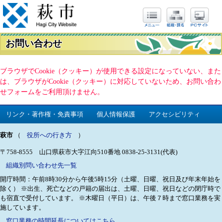
お問い合わせ
ブラウザでCookie（クッキー）が使用できる設定になっていない、また
は、ブラウザがCookie（クッキー）に対応していないため、お問い合わ
せフォームをご利用頂けません。
リンク・著作権・免責事項
個人情報保護
アクセシビリティ
萩市
（
役所への行き方
）
〒758-8555 山口県萩市大字江向510番地
0838-25-3131(代表)
組織別問い合わせ先一覧
開庁時間：午前8時30分から午後5時15分（土曜、日曜、祝日及び年末年始を
除く）
※出生、死亡などの戸籍の届出は、土曜、日曜、祝日などの閉庁時で
も宿直で受付しています。
※木曜日（平日）は、午後７時まで窓口業務を実
施しています。
窓口業務の時間延長についてはこちら