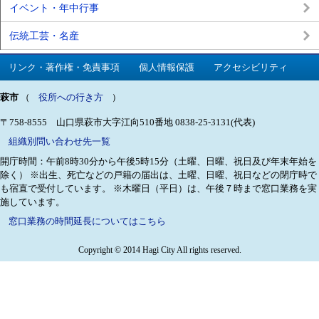
イベント・年中行事
伝統工芸・名産
リンク・著作権・免責事項
個人情報保護
アクセシビリティ
萩市
（
役所への行き方
）
〒758-8555 山口県萩市大字江向510番地
0838-25-3131(代表)
組織別問い合わせ先一覧
開庁時間：午前8時30分から午後5時15分（土曜、日曜、祝日及び年末年始を
除く）
※出生、死亡などの戸籍の届出は、土曜、日曜、祝日などの閉庁時で
も宿直で受付しています。
※木曜日（平日）は、午後７時まで窓口業務を実
施しています。
窓口業務の時間延長についてはこちら
Copyright © 2014 Hagi City All rights reserved.