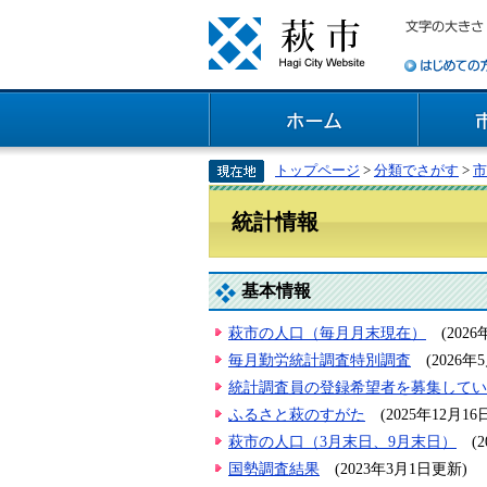
トップページ
>
分類でさがす
>
市
統計情報
基本情報
萩市の人口（毎月月末現在）
(202
毎月勤労統計調査特別調査
(2026
統計調査員の登録希望者を募集してい
ふるさと萩のすがた
(2025年12月1
萩市の人口（3月末日、9月末日）
(
国勢調査結果
(2023年3月1日更新)