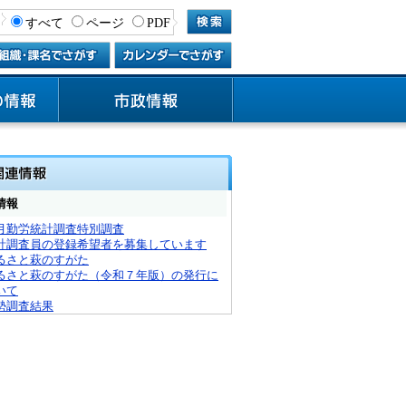
すべて
ページ
PDF
情報
月勤労統計調査特別調査
計調査員の登録希望者を募集しています
るさと萩のすがた
るさと萩のすがた（令和７年版）の発行に
いて
勢調査結果