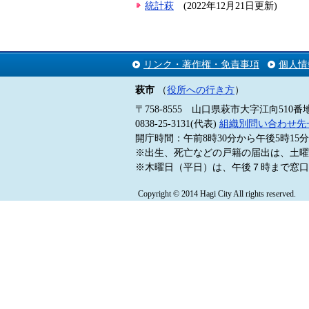
統計萩
(2022年12月21日更新)
リンク・著作権・免責事項
個人情
萩市
（
役所への行き方
）
〒758-8555 山口県萩市大字江向510番
0838-25-3131(代表)
組織別問い合わせ先
開庁時間：午前8時30分から午後5時1
※出生、死亡などの戸籍の届出は、土曜
※木曜日（平日）は、午後７時まで窓口
Copyright © 2014 Hagi City All rights reserved.