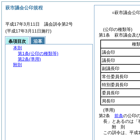
萩市議会公印規程
○萩市議会公
平成17年3月11日 議会訓令第2号
(公印の種類等)
(平成17年3月11日施行)
第1条
萩市議会及
条項目次
沿革
種
本則
議会印
第1条
(公印の種類等)
第2条
(準用)
議長印
附則
副議長印
常任委員長印
特別委員長印
委員長印
局長印
(準用)
第2条
前条
の公印
長」とあるのは「
附
則
この訓令は、平成1