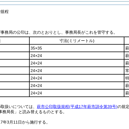
印規程
び事務局の公印は、次のとおりとし、事務局長がこれを管守する。
類
寸法
(ミリメートル)
35×35
24×24
24×24
24×24
24×24
24×24
24×24
の取扱いについては、
萩市公印取扱規程
(平成17年萩市訓令第39号)
の規
事務局長」と読み替えるものとする。
7年3月11日から施行する。