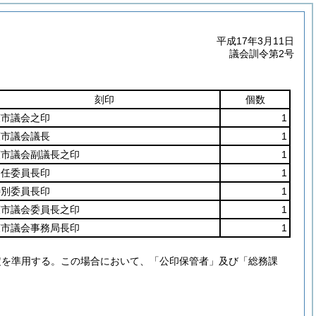
平成17年3月11日
議会訓令第2号
刻印
個数
萩市議会之印
1
萩市議会議長
1
萩市議会副議長之印
1
常任委員長印
1
特別委員長印
1
萩市議会委員長之印
1
萩市議会事務局長印
1
定を準用する。
この場合において、「公印保管者」及び「総務課