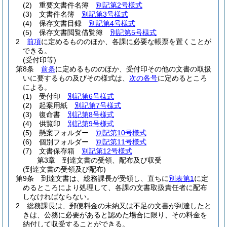
(2)
重要文書件名簿
別記第2号様式
(3)
文書件名簿
別記第3号様式
(4)
保存文書目録
別記第4号様式
(5)
保存文書閲覧借覧簿
別記第5号様式
2
前項
に定めるもののほか、各課に必要な帳票を置くことが
できる。
(受付印等)
第8条
前条
に定めるもののほか、受付印その他の文書の取扱
いに要するもの及びその様式は、
次の各号
に定めるところ
による。
(1)
受付印
別記第6号様式
(2)
起案用紙
別記第7号様式
(3)
復命書
別記第8号様式
(4)
供覧印
別記第9号様式
(5)
懸案フォルダー
別記第10号様式
(6)
個別フォルダー
別記第11号様式
(7)
文書保存箱
別記第12号様式
第3章
到達文書の受領、配布及び収受
(到達文書の受領及び配布)
第9条
到達文書は、総務課長が受領し、直ちに
別表第1
に定
めるところにより処理して、各課の文書取扱責任者に配布
しなければならない。
2
総務課長は、郵便料金の未納又は不足の文書が到達したと
きは、公務に必要があると認めた場合に限り、その料金を
納付して収受することができる。