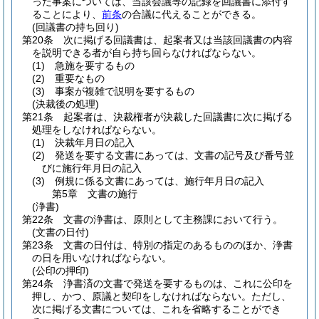
った事案については、当該会議等の記録を回議書に添付す
ることにより、
前条
の合議に代えることができる。
(回議書の持ち回り)
第20条
次に掲げる回議書は、起案者又は当該回議書の内容
を説明できる者が自ら持ち回らなければならない。
(1)
急施を要するもの
(2)
重要なもの
(3)
事案が複雑で説明を要するもの
(決裁後の処理)
第21条
起案者は、決裁権者が決裁した回議書に次に掲げる
処理をしなければならない。
(1)
決裁年月日の記入
(2)
発送を要する文書にあっては、文書の記号及び番号並
びに施行年月日の記入
(3)
例規に係る文書にあっては、施行年月日の記入
第5章
文書の施行
(浄書)
第22条
文書の浄書は、原則として主務課において行う。
(文書の日付)
第23条
文書の日付は、特別の指定のあるもののほか、浄書
の日を用いなければならない。
(公印の押印)
第24条
浄書済の文書で発送を要するものは、これに公印を
押し、かつ、原議と契印をしなければならない。
ただし、
次に掲げる文書については、これを省略することができ