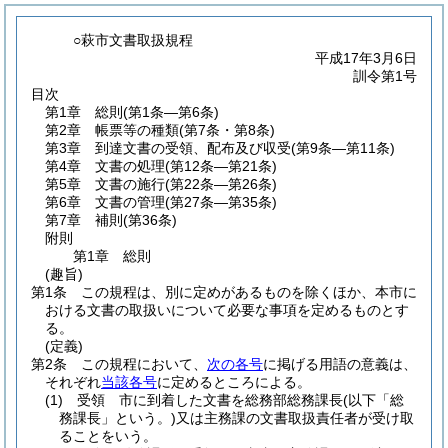
○萩市文書取扱規程
平成17年3月6日
訓令第1号
目次
第1章
総則
(第1条―第6条)
第2章
帳票等の種類
(第7条・第8条)
第3章
到達文書の受領、配布及び収受
(第9条―第11条)
第4章
文書の処理
(第12条―第21条)
第5章
文書の施行
(第22条―第26条)
第6章
文書の管理
(第27条―第35条)
第7章
補則
(第36条)
附則
第1章
総則
(趣旨)
第1条
この規程は、別に定めがあるものを除くほか、本市に
おける文書の取扱いについて必要な事項を定めるものとす
る。
(定義)
第2条
この規程において、
次の各号
に掲げる用語の意義は、
それぞれ
当該各号
に定めるところによる。
(1)
受領 市に到着した文書を総務部総務課長
(以下「総
務課長」という。)
又は主務課の文書取扱責任者が受け取
ることをいう。