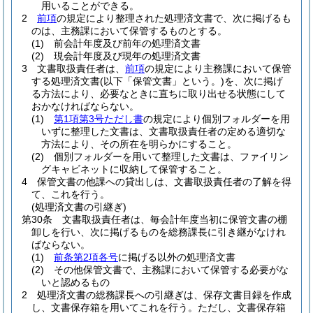
用いることができる。
2
前項
の規定により整理された処理済文書で、次に掲げるも
のは、主務課において保管するものとする。
(1)
前会計年度及び前年の処理済文書
(2)
現会計年度及び現年の処理済文書
3
文書取扱責任者は、
前項
の規定により主務課において保管
する処理済文書
(以下「保管文書」という。)
を、次に掲げ
る方法により、必要なときに直ちに取り出せる状態にして
おかなければならない。
(1)
第1項第3号ただし書
の規定により個別フォルダーを用
いずに整理した文書は、文書取扱責任者の定める適切な
方法により、その所在を明らかにすること。
(2)
個別フォルダーを用いて整理した文書は、ファイリン
グキャビネットに収納して保管すること。
4
保管文書の他課への貸出しは、文書取扱責任者の了解を得
て、これを行う。
(処理済文書の引継ぎ)
第30条
文書取扱責任者は、毎会計年度当初に保管文書の棚
卸しを行い、次に掲げるものを総務課長に引き継がなけれ
ばならない。
(1)
前条第2項各号
に掲げる以外の処理済文書
(2)
その他保管文書で、主務課において保管する必要がな
いと認めるもの
2
処理済文書の総務課長への引継ぎは、保存文書目録を作成
し、文書保存箱を用いてこれを行う。
ただし、文書保存箱