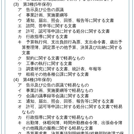
(3)
第3種
(5年保存)
ア
告示及び公告の原議
イ
事業計画、実施要綱等
ウ
通知、届出、照会、回答、報告等に関する文書
エ
諮問、答申等に関する文書
オ
許可、認可等申請に対する処分に関する文書
カ
行政指導に関する文書
キ
予算執行伺、支出負担行為票、支出命令書、歳出予
算整理簿、調定票その他予算、決算及び出納に関する
文書
ク
契約に関する文書で軽易なもの
ケ
工事の執行に関する文書
コ
調査研究に関する文書、統計表、年報等
サ
租税その他各種公課に関する文書
(4)
第4種
(3年保存)
ア
告示及び公告の原議で軽易なもの
イ
事業計画、実施要綱等で軽易なもの
ウ
会議の議事録等会議に関する文書
エ
通知、届出、照会、回答、報告等に関する文書
オ
許可、認可等申請に対する処分に関する文書で軽易
なもの
カ
行政指導に関する文書で軽易なもの
キ
出勤簿、休暇伺簿、時間外勤務命令簿、出張命令簿
その他職員の服務に関する軽易な文書
ク
予算要求書、決算事項別明細書等
(総務部財政課で保