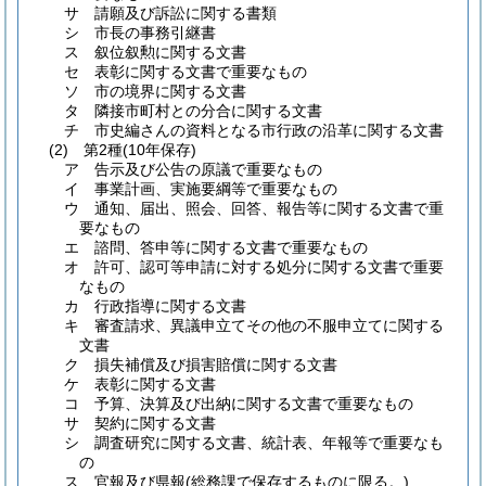
サ
請願及び訴訟に関する書類
シ
市長の事務引継書
ス
叙位叙勲に関する文書
セ
表彰に関する文書で重要なもの
ソ
市の境界に関する文書
タ
隣接市町村との分合に関する文書
チ
市史編さんの資料となる市行政の沿革に関する文書
(2)
第2種
(10年保存)
ア
告示及び公告の原議で重要なもの
イ
事業計画、実施要綱等で重要なもの
ウ
通知、届出、照会、回答、報告等に関する文書で重
要なもの
エ
諮問、答申等に関する文書で重要なもの
オ
許可、認可等申請に対する処分に関する文書で重要
なもの
カ
行政指導に関する文書
キ
審査請求、異議申立てその他の不服申立てに関する
文書
ク
損失補償及び損害賠償に関する文書
ケ
表彰に関する文書
コ
予算、決算及び出納に関する文書で重要なもの
サ
契約に関する文書
シ
調査研究に関する文書、統計表、年報等で重要なも
の
ス
官報及び県報
(総務課で保存するものに限る。)