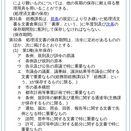
により難いものについては、他の長期の保存に耐え得る整
理用具を用いることができる。
(処理済文書の保存)
第31条
総務課長は、
前条
の規定により引き継いだ処理済文
書を文書倉庫
(以下「書庫」という。)
に年度別及び
次条
の
保存期間別に配列して保存しなければならない。
(保存期間)
第32条
処理済文書の保存期間は、法令に定めがあるものの
ほか、次に掲げるとおりとする。
(1)
第1種
(永年保存)
ア
条例、規則及び訓令の原議
イ
条例及び規則の原本
ウ
告示及び公告の原議で特に重要なもの
エ
市議会の議案、議事録、議決結果等市議会に関する
文書で重要なもの
(総務部総務課
(以下「総務課」とい
う。)
が保存するものに限る。)
オ
市の基本構想
カ
都市計画等事業計画で特に重要なもの
キ
条例、規則等の解釈及び運用に関する通達等
(主務課
が保存するものに限る。)
ク
通知、届出、照会、回答、報告等に関する文書で先
例となる特に重要なもの
ケ
諮問、答申等に関する文書で特に重要なもの
コ
許可、認可等申請に対する処分に関する文書で特に
重要なもの