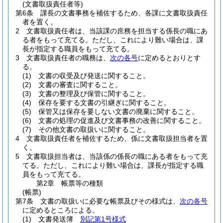
(文書取扱責任者等)
第6条
課長の文書事務を補佐するため、各課に文書取扱責任
者を置く。
2
文書取扱責任者は、当該課の庶務を担当する係長の職にあ
る者をもって充てる。
ただし、これにより難い場合は、課
長が指定する職員をもって充てる。
3
文書取扱責任者の職務は、
次の各号
に定めるとおりとす
る。
(1)
文書の収受及び発送に関すること。
(2)
文書の審査に関すること。
(3)
文書の整理及び保管に関すること。
(4)
保存を要する文書の引継ぎに関すること。
(5)
保管又は保存を要しない文書の廃棄に関すること。
(6)
文書の処理の促進及び文書事務の改善に関すること。
(7)
その他文書の取扱いに関すること。
4
文書取扱責任者を補佐するため、係に文書取扱担当者を置
く。
5
文書取扱担当者は、当該係の係長の職にある者をもって充
てる。
ただし、これにより難い場合は、課長が指定する職
員をもって充てる。
第2章
帳票等の種類
(帳票)
第7条
文書の取扱いに必要な帳票及びその様式は、
次の各号
に定めるところによる。
(1)
文書発送簿
別記第1号様式