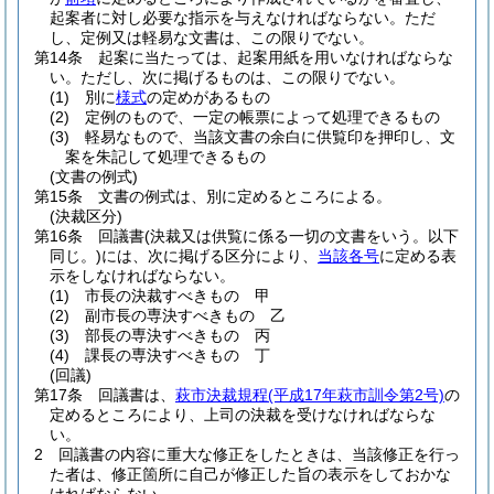
起案者に対し必要な指示を与えなければならない。
ただ
し、定例又は軽易な文書は、この限りでない。
第14条
起案に当たっては、起案用紙を用いなければならな
い。
ただし、次に掲げるものは、この限りでない。
(1)
別に
様式
の定めがあるもの
(2)
定例のもので、一定の帳票によって処理できるもの
(3)
軽易なもので、当該文書の余白に供覧印を押印し、文
案を朱記して処理できるもの
(文書の例式)
第15条
文書の例式は、別に定めるところによる。
(決裁区分)
第16条
回議書
(決裁又は供覧に係る一切の文書をいう。以下
同じ。)
には、次に掲げる区分により、
当該各号
に定める表
示をしなければならない。
(1)
市長の決裁すべきもの 甲
(2)
副市長の専決すべきもの 乙
(3)
部長の専決すべきもの 丙
(4)
課長の専決すべきもの 丁
(回議)
第17条
回議書は、
萩市決裁規程
(平成17年萩市訓令第2号)
の
定めるところにより、上司の決裁を受けなければならな
い。
2
回議書の内容に重大な修正をしたときは、当該修正を行っ
た者は、修正箇所に自己が修正した旨の表示をしておかな