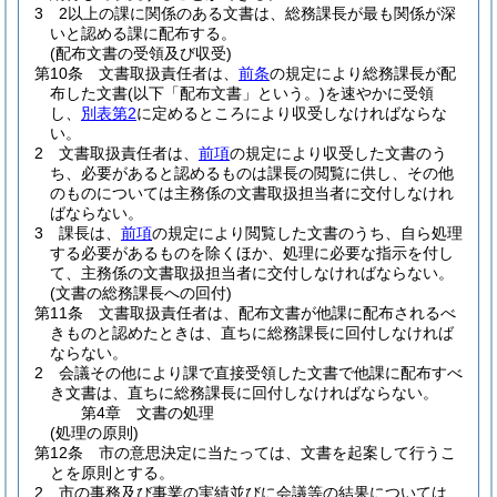
3
2以上の課に関係のある文書は、総務課長が最も関係が深
いと認める課に配布する。
(配布文書の受領及び収受)
第10条
文書取扱責任者は、
前条
の規定により総務課長が配
布した文書
(以下「配布文書」という。)
を速やかに受領
し、
別表第2
に定めるところにより収受しなければならな
い。
2
文書取扱責任者は、
前項
の規定により収受した文書のう
ち、必要があると認めるものは課長の閲覧に供し、その他
のものについては主務係の文書取扱担当者に交付しなけれ
ばならない。
3
課長は、
前項
の規定により閲覧した文書のうち、自ら処理
する必要があるものを除くほか、処理に必要な指示を付し
て、主務係の文書取扱担当者に交付しなければならない。
(文書の総務課長への回付)
第11条
文書取扱責任者は、配布文書が他課に配布されるべ
きものと認めたときは、直ちに総務課長に回付しなければ
ならない。
2
会議その他により課で直接受領した文書で他課に配布すべ
き文書は、直ちに総務課長に回付しなければならない。
第4章
文書の処理
(処理の原則)
第12条
市の意思決定に当たっては、文書を起案して行うこ
とを原則とする。
2
市の事務及び事業の実績並びに会議等の結果については、