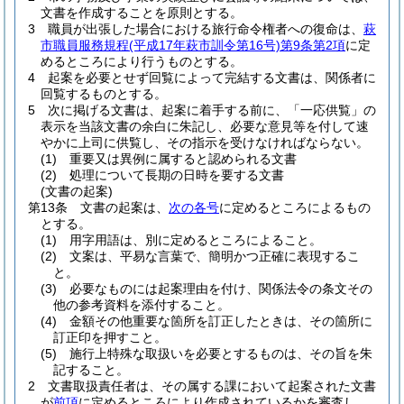
文書を作成することを原則とする。
3
職員が出張した場合における旅行命令権者への復命は、
萩
市職員服務規程
(平成17年萩市訓令第16号)
第9条第2項
に定
めるところにより行うものとする。
4
起案を必要とせず回覧によって完結する文書は、関係者に
回覧するものとする。
5
次に掲げる文書は、起案に着手する前に、「一応供覧」の
表示を当該文書の余白に朱記し、必要な意見等を付して速
やかに上司に供覧し、その指示を受けなければならない。
(1)
重要又は異例に属すると認められる文書
(2)
処理について長期の日時を要する文書
(文書の起案)
第13条
文書の起案は、
次の各号
に定めるところによるもの
とする。
(1)
用字用語は、別に定めるところによること。
(2)
文案は、平易な言葉で、簡明かつ正確に表現するこ
と。
(3)
必要なものには起案理由を付け、関係法令の条文その
他の参考資料を添付すること。
(4)
金額その他重要な箇所を訂正したときは、その箇所に
訂正印を押すこと。
(5)
施行上特殊な取扱いを必要とするものは、その旨を朱
記すること。
2
文書取扱責任者は、その属する課において起案された文書
が
前項
に定めるところにより作成されているかを審査し、