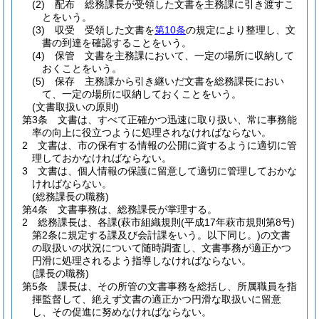
(2)
配布 総務課長が受領した文書を主務課に引き渡すこ
とをいう。
(3)
収受 受領した文書を
第10条
の規定により整理し、文
書の到達を確認することをいう。
(4)
保管 文書を主務課において、一定の場所に収納して
おくことをいう。
(5)
保存 主務課から引き継いだ文書を総務課長におい
て、一定の場所に収納しておくことをいう。
(文書取扱いの原則)
第3条
文書は、すべて正確かつ迅速に取り扱い、常に事務能
率の向上に役立つように処理されなければならない。
2
文書は、市の保有する情報の公開に資するように適切に管
理しておかなければならない。
3
文書は、個人情報の保護に留意して適切に管理しておかな
ければならない。
(総務課長の職務)
第4条
文書事務は、総務課長が掌理する。
2
総務課長は、各課
(萩市組織規則
(平成17年萩市規則第8号)
第2条に規定する課及び会計課をいう。以下同じ。)
の文書
の取扱いの状況について随時調査し、文書事務が適正かつ
円滑に処理されるよう指導しなければならない。
(課長の職務)
第5条
課長は、その所管の文書事務を総括し、所属職員を指
揮監督して、絶えず文書の適正かつ円滑な取扱いに留意
し、その促進に努めなければならない。