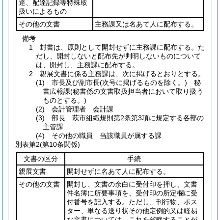
達、配達記録等特殊取
扱いによるもの
その他の文書
主務課又は名あて人に配布する。
備考
1 封書は、原則として開封せずに主務課に配布する。た
だし、開封しないと配布先が判明しないものについて
は、開封し、主務課に配布する。
2 親展文書に係る主務課は、次に掲げるとおりとする。
(1) 市長及び副市長(次号に掲げるものを除く。) 秘
書広報課(秘書係の文書取扱担当者において取り扱う
ものとする。)
(2) 会計管理者 会計課
(3) 部長 萩市組織規則第2条第3項に規定する各部の
主管課
(4) その他の職員 当該職員が属する課
別表第2
(第10条関係)
文書の区分
手続
親展文書
開封せずに名あて人に配布する。
その他の文書
開封し、文書の余白に受付印を押し、文書
件名簿に所要事項を、受付印の所定欄に受
付番号を記入する。ただし、刊行物、ポス
ター、単なる送り状その他定例的又は軽易
な文書については、これを省略することが