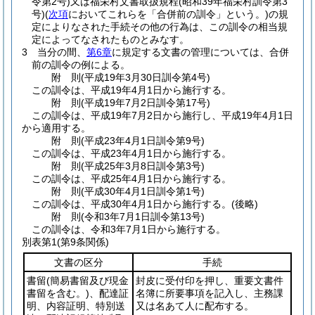
令第2号)
又は福栄村文書取扱規程
(昭和39年福栄村訓令第3
号)
(
次項
においてこれらを「合併前の訓令」という。)
の規
定によりなされた手続その他の行為は、この訓令の相当規
定によってなされたものとみなす。
3
当分の間、
第6章
に規定する文書の管理については、合併
前の訓令の例による。
附
則
(平成19年3月30日
訓令第4号)
この訓令は、平成19年4月1日から施行する。
附
則
(平成19年7月2日
訓令第17号)
この訓令は、平成19年7月2日から施行し、平成19年4月1日
から適用する。
附
則
(平成23年4月1日
訓令第9号)
この訓令は、平成23年4月1日から施行する。
附
則
(平成25年3月8日
訓令第3号)
この訓令は、平成25年4月1日から施行する。
附
則
(平成30年4月1日
訓令第1号)
この訓令は、平成30年4月1日から施行する。
(後略)
附
則
(令和3年7月1日
訓令第13号)
この訓令は、令和3年7月1日から施行する。
別表第1
(第9条関係)
文書の区分
手続
書留
(簡易書留及び現金
封皮に受付印を押し、重要文書件
書留を含む。)
、配達証
名簿に所要事項を記入し、主務課
明、内容証明、特別送
又は名あて人に配布する。