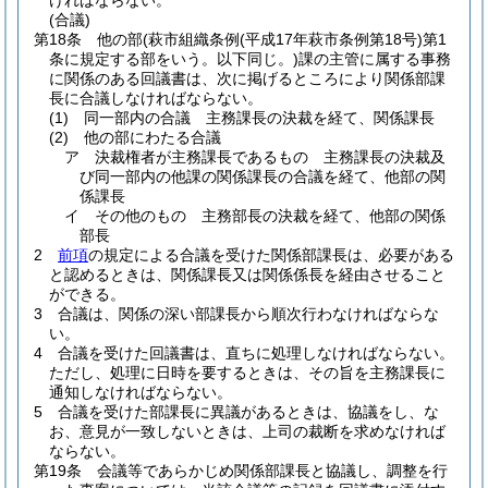
ければならない。
(合議)
第18条
他の部
(萩市組織条例
(平成17年萩市条例第18号)
第1
条に規定する部をいう。以下同じ。)
課の主管に属する事務
に関係のある回議書は、次に掲げるところにより関係部課
長に合議しなければならない。
(1)
同一部内の合議 主務課長の決裁を経て、関係課長
(2)
他の部にわたる合議
ア
決裁権者が主務課長であるもの 主務課長の決裁及
び同一部内の他課の関係課長の合議を経て、他部の関
係課長
イ
その他のもの 主務部長の決裁を経て、他部の関係
部長
2
前項
の規定による合議を受けた関係部課長は、必要がある
と認めるときは、関係課長又は関係係長を経由させること
ができる。
3
合議は、関係の深い部課長から順次行わなければならな
い。
4
合議を受けた回議書は、直ちに処理しなければならない。
ただし、処理に日時を要するときは、その旨を主務課長に
通知しなければならない。
5
合議を受けた部課長に異議があるときは、協議をし、な
お、意見が一致しないときは、上司の裁断を求めなければ
ならない。
第19条
会議等であらかじめ関係部課長と協議し、調整を行