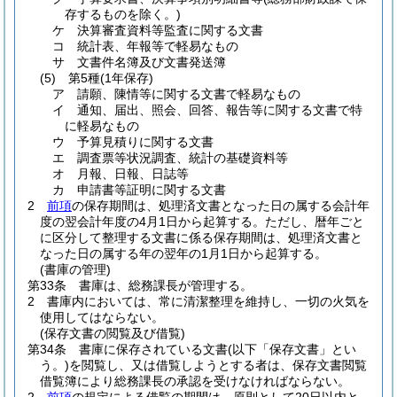
存するものを除く。)
ケ
決算審査資料等監査に関する文書
コ
統計表、年報等で軽易なもの
サ
文書件名簿及び文書発送簿
(5)
第5種
(1年保存)
ア
請願、陳情等に関する文書で軽易なもの
イ
通知、届出、照会、回答、報告等に関する文書で特
に軽易なもの
ウ
予算見積りに関する文書
エ
調査票等状況調査、統計の基礎資料等
オ
月報、日報、日誌等
カ
申請書等証明に関する文書
2
前項
の保存期間は、処理済文書となった日の属する会計年
度の翌会計年度の4月1日から起算する。
ただし、暦年ごと
に区分して整理する文書に係る保存期間は、処理済文書と
なった日の属する年の翌年の1月1日から起算する。
(書庫の管理)
第33条
書庫は、総務課長が管理する。
2
書庫内においては、常に清潔整理を維持し、一切の火気を
使用してはならない。
(保存文書の閲覧及び借覧)
第34条
書庫に保存されている文書
(以下「保存文書」とい
う。)
を閲覧し、又は借覧しようとする者は、保存文書閲覧
借覧簿により総務課長の承認を受けなければならない。