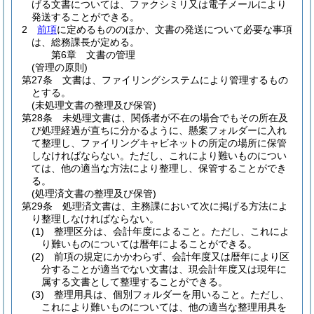
げる文書については、ファクシミリ又は電子メールにより
発送することができる。
2
前項
に定めるもののほか、文書の発送について必要な事項
は、総務課長が定める。
第6章
文書の管理
(管理の原則)
第27条
文書は、ファイリングシステムにより管理するもの
とする。
(未処理文書の整理及び保管)
第28条
未処理文書は、関係者が不在の場合でもその所在及
び処理経過が直ちに分かるように、懸案フォルダーに入れ
て整理し、ファイリングキャビネットの所定の場所に保管
しなければならない。
ただし、これにより難いものについ
ては、他の適当な方法により整理し、保管することができ
る。
(処理済文書の整理及び保管)
第29条
処理済文書は、主務課において次に掲げる方法によ
り整理しなければならない。
(1)
整理区分は、会計年度によること。
ただし、これによ
り難いものについては暦年によることができる。
(2)
前項の規定にかかわらず、会計年度又は暦年により区
分することが適当でない文書は、現会計年度又は現年に
属する文書として整理することができる。
(3)
整理用具は、個別フォルダーを用いること。
ただし、
これにより難いものについては、他の適当な整理用具を