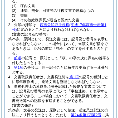
る。
(1)
庁内文書
(2)
通知、照会、回答等の往復文書で軽易なもの
(3)
書簡
(4)
その他総務課長が適当と認めた文書
2
公印の押印は、
萩市公印取扱規程
(平成17年萩市告示第1
号)
に定めるところにより行わなければならない。
(文書の記号及び番号)
第25条
原則として、発送文書には、記号及び番号を表示し
なければならない。
この場合において、当該文書が指令で
あるときは、記号の前に「指令」の文字を付するものとす
る。
2
前項
の記号は、原則として「萩」の字の次に課名の首字を
付したものとする。
3
第1項
の番号は、同一記号ごとに毎年度更新する一連番号
とする。
4
文書取扱責任者は、文書発送簿を
第1項
の記号の種別ごと
に毎年度作成し、発送文書を整理しなければならない。
5
事務処理上の連絡事項等を記載した軽易な文書について
は、記号及び番号の表示に代えて「事務連絡」と表示する
ことができる。
この場合において、文書取扱責任者は、文
書発送簿への記載を省略することができる。
(文書の発送)
第26条
文書の発送は、原則として使送、逓送又は郵送の方
法により行うものとする。
ただし、
第24条第1項第2号
に掲