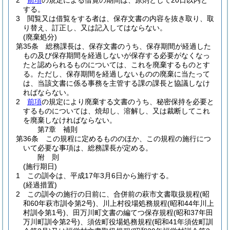
2
前項
の規定による借覧の期間は、原則として20日以内と
する。
3
閲覧又は借覧をする者は、保存文書の内容を抜き取り、取
り替え、訂正し、又は記入してはならない。
(廃棄処分)
第35条
総務課長は、保存文書のうち、保存期間が経過した
もの及び保存期間を経過しないが保存する必要がなくなっ
たと認められるものについては、これを廃棄するものとす
る。
ただし、保存期間を経過しないものの廃棄に当たって
は、当該文書に係る事務を主管する課の課長と協議しなけ
ればならない。
2
前項
の規定により廃棄する文書のうち、秘密保持を必要と
するものについては、焼却し、溶解し、又は裁断してこれ
を廃棄しなければならない。
第7章
補則
第36条
この規程に定めるもののほか、この規程の施行につ
いて必要な事項は、総務課長が定める。
附
則
(施行期日)
1
この訓令は、平成17年3月6日から施行する。
(経過措置)
2
この訓令の施行の日前に、合併前の萩市文書取扱規程
(昭
和60年萩市訓令第2号)
、川上村役場処務規程
(昭和44年川上
村訓令第1号)
、田万川町文書の編てつ保存規程
(昭和37年田
万川町訓令第2号)
、須佐町役場処務規程
(昭和41年須佐町訓