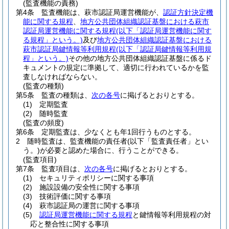
(監査機能の責務)
第4条
監査機能は、萩市認証局運営機能が、
認証方針決定機
能に関する規程
、
地方公共団体組織認証基盤における萩市
認証局運営機能に関する規程
(以下「認証局運営機能に関す
る規程」という。)
及び
地方公共団体組織認証基盤における
萩市認証局鍵情報等利用規程
(以下「認証局鍵情報等利用規
程」という。)
その他の地方公共団体組織認証基盤に係るド
キュメントの規定に準拠して、適切に行われているかを監
査しなければならない。
(監査の種類)
第5条
監査の種類は、
次の各号
に掲げるとおりとする。
(1)
定期監査
(2)
随時監査
(監査の頻度)
第6条
定期監査は、少なくとも年1回行うものとする。
2
随時監査は、監査機能の責任者
(以下「監査責任者」とい
う。)
が必要と認めた場合に、行うことができる。
(監査項目)
第7条
監査項目は、
次の各号
に掲げるとおりとする。
(1)
セキュリティポリシーに関する事項
(2)
施設設備の安全性に関する事項
(3)
技術評価に関する事項
(4)
萩市認証局の運営に関する事項
(5)
認証局運営機能に関する規程
と鍵情報等利用規程の対
応と整合性に関する事項