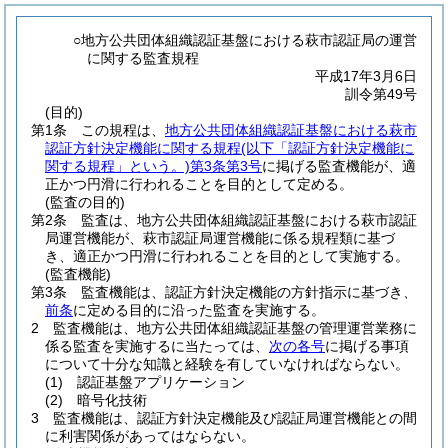
○地方公共団体組織認証基盤における萩市認証局の運営
に関する監査規程
平成17年3月6日
訓令第49号
(目的)
第1条
この規程は、
地方公共団体組織認証基盤における萩市
認証方針決定機能に関する規程
(以下「認証方針決定機能に
関する規程」という。)
第3条第3号
に掲げる監査機能が、適
正かつ円滑に行われることを目的として定める。
(監査の目的)
第2条
監査は、地方公共団体組織認証基盤における萩市認証
局運営機能が、萩市認証局運営機能に係る規程類に基づ
き、適正かつ円滑に行われることを目的として実施する。
(監査機能)
第3条
監査機能は、認証方針決定機能の方針指示に基づき、
前条
に定める目的に沿った監査を実施する。
2
監査機能は、地方公共団体組織認証基盤の管理運営業務に
係る監査を実施するに当たっては、
次の各号
に掲げる事項
について十分な知識と経験を有していなければならない。
(1)
認証基盤アプリケーション
(2)
暗号化技術
3
監査機能は、認証方針決定機能及び認証局運営機能との間
に利害関係があってはならない。