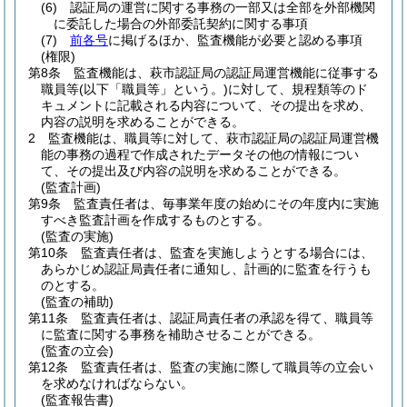
(6)
認証局の運営に関する事務の一部又は全部を外部機関
に委託した場合の外部委託契約に関する事項
(7)
前各号
に掲げるほか、監査機能が必要と認める事項
(権限)
第8条
監査機能は、萩市認証局の認証局運営機能に従事する
職員等
(以下「職員等」という。)
に対して、規程類等のド
キュメントに記載される内容について、その提出を求め、
内容の説明を求めることができる。
2
監査機能は、職員等に対して、萩市認証局の認証局運営機
能の事務の過程で作成されたデータその他の情報につい
て、その提出及び内容の説明を求めることができる。
(監査計画)
第9条
監査責任者は、毎事業年度の始めにその年度内に実施
すべき監査計画を作成するものとする。
(監査の実施)
第10条
監査責任者は、監査を実施しようとする場合には、
あらかじめ認証局責任者に通知し、計画的に監査を行うも
のとする。
(監査の補助)
第11条
監査責任者は、認証局責任者の承認を得て、職員等
に監査に関する事務を補助させることができる。
(監査の立会)
第12条
監査責任者は、監査の実施に際して職員等の立会い
を求めなければならない。
(監査報告書)