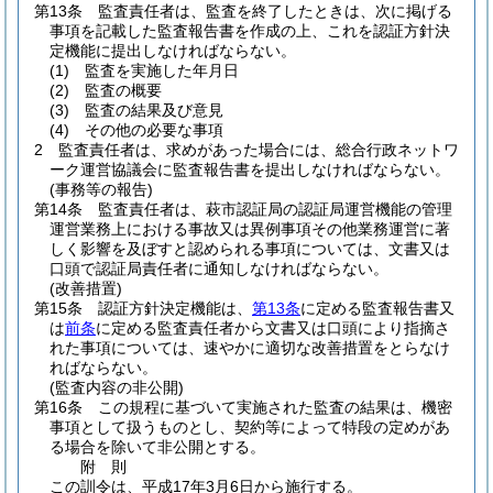
第13条
監査責任者は、監査を終了したときは、次に掲げる
事項を記載した監査報告書を作成の上、これを認証方針決
定機能に提出しなければならない。
(1)
監査を実施した年月日
(2)
監査の概要
(3)
監査の結果及び意見
(4)
その他の必要な事項
2
監査責任者は、求めがあった場合には、総合行政ネットワ
ーク運営協議会に監査報告書を提出しなければならない。
(事務等の報告)
第14条
監査責任者は、萩市認証局の認証局運営機能の管理
運営業務上における事故又は異例事項その他業務運営に著
しく影響を及ぼすと認められる事項については、文書又は
口頭で認証局責任者に通知しなければならない。
(改善措置)
第15条
認証方針決定機能は、
第13条
に定める監査報告書又
は
前条
に定める監査責任者から文書又は口頭により指摘さ
れた事項については、速やかに適切な改善措置をとらなけ
ればならない。
(監査内容の非公開)
第16条
この規程に基づいて実施された監査の結果は、機密
事項として扱うものとし、契約等によって特段の定めがあ
る場合を除いて非公開とする。
附
則
この訓令は、平成17年3月6日から施行する。