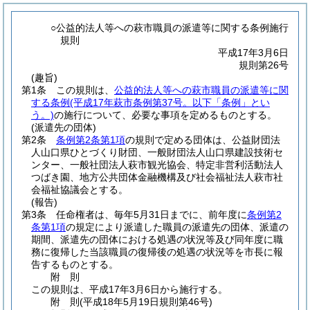
○公益的法人等への萩市職員の派遣等に関する条例施行
規則
平成17年3月6日
規則第26号
(趣旨)
第1条
この規則は、
公益的法人等への萩市職員の派遣等に関
する条例
(平成17年萩市条例第37号。以下「条例」とい
う。)
の施行について、必要な事項を定めるものとする。
(派遣先の団体)
第2条
条例第2条第1項
の規則で定める団体は、公益財団法
人山口県ひとづくり財団、一般財団法人山口県建設技術セ
ンター、一般社団法人萩市観光協会、特定非営利活動法人
つばき園、地方公共団体金融機構及び社会福祉法人萩市社
会福祉協議会とする。
(報告)
第3条
任命権者は、毎年5月31日までに、前年度に
条例第2
条第1項
の規定により派遣した職員の派遣先の団体、派遣の
期間、派遣先の団体における処遇の状況等及び同年度に職
務に復帰した当該職員の復帰後の処遇の状況等を市長に報
告するものとする。
附
則
この規則は、平成17年3月6日から施行する。
附
則
(平成18年5月19日
規則第46号)