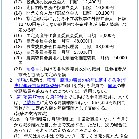
(12)
投票所の投票立会人 日額 12,400円
(13)
期日前投票所の投票立会人 日額 10,900円
(14)
開票立会人及び選挙立会人 日額 10,100円
(15)
指定病院等における不在者投票の外部立会人 日額
12,400円を超えない範囲内で任命権者が市長と協議して
定める額
(16)
固定資産評価審査委員会委員 日額 5,000円
(17)
農業委員会会長 月額 48,000円
(18)
農業委員会会長職務代理者 月額 38,000円
(19)
農業委員会委員 月額 27,000円
(20)
農業委員会農地利用最適化推進委員 月額 24,000
円
(21)
前各号
に掲げる非常勤職員以外の職員 任命権者が
市長と協議して定める額
2
前項
の規定は、
萩市一般職の職員の給与に関する条例
(平
成17年萩市条例第52号)
の適用を受ける職員で、
同項
の非
常勤職員を兼ねるものについては、適用しない。
3
第1項第17号
から
第20号
までに掲げる非常勤職員について
は、
当該各号
に定める月額報酬のほか、557,333円以内で
市長が別に定める額を年額報酬として支給する。
(報酬の支給方法)
第3条
年額報酬及び月額報酬は、非常勤職員となった当月分
から職を離れた当月分まで支給する。
ただし、次の場合に
あっては、それぞれの定めるところによる。
(1)
年又は月の中途で職につき、若しくは職を離れた場合