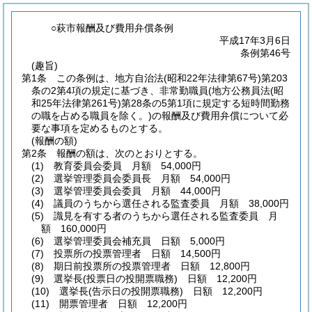
○萩市報酬及び費用弁償条例
平成17年3月6日
条例第46号
(趣旨)
第1条
この条例は、地方自治法
(昭和22年法律第67号)
第203
条の2第4項の規定に基づき、非常勤職員
(地方公務員法
(昭
和25年法律第261号)
第28条の5第1項に規定する短時間勤務
の職を占める職員を除く。)
の報酬及び費用弁償について必
要な事項を定めるものとする。
(報酬の額)
第2条
報酬の額は、次のとおりとする。
(1)
教育委員会委員 月額 54,000円
(2)
選挙管理委員会委員長 月額 54,000円
(3)
選挙管理委員会委員 月額 44,000円
(4)
議員のうちから選任される監査委員 月額 38,000円
(5)
識見を有する者のうちから選任される監査委員 月
額 160,000円
(6)
選挙管理委員会補充員 日額 5,000円
(7)
投票所の投票管理者 日額 14,500円
(8)
期日前投票所の投票管理者 日額 12,800円
(9)
選挙長
(投票日の投開票職務)
日額 12,200円
(10)
選挙長
(告示日の投開票職務)
日額 12,200円
(11)
開票管理者 日額 12,200円