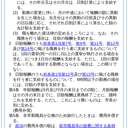
には、その年分又はその月分は、日割計算により支給す
る。
(2)
勤務の変更に伴い、月の中途において報酬の額に異動
を生じた場合は、当月分はその異動の日前及びその異動
の日以後に応じ、それぞれ日割計算により算出した額の
合計額を支給する。
(3)
職を離れた後法律の定めるところにより、なお、その
職務を行う場合は、従前の報酬を支給する。
2
日額報酬のうち
前条第1項第7号
、
第9号
、
第11号
、
第12号
及び
第14号
に掲げる職務を行う者に支給するものについて
は、1回の選挙
(同一の日に2以上の選挙が執行される場合を
含む。)
につき1日分の報酬を支給する。
ただし、1回の選挙
であっても、連続する勤務とならない場合は、この限りで
ない。
3
日額報酬のうち
前条第1項第12号
及び
第13号
に掲げる職務
を行う者に支給するものについて、6時間以下の勤務の場合
には、日額の半額を支給する。
第4条
年額報酬は9月及び3月の末日までの2期に、月額報酬
はその月の末日までに、日額報酬は業務終了ごとに、随時
これを支給する。
ただし、これにより難いものは、市長が
別に定める。
(費用弁償)
第5条
非常勤職員が公務のため旅行したときは、費用弁償す
る。
2
前項
の費用弁償の額は、
萩市職員等の旅費に関する条例