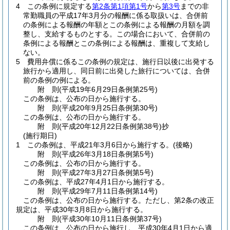
4
この条例に規定する
第2条第1項第1号
から
第3号
までの非
常勤職員の平成17年3月分の報酬に係る取扱いは、合併前
の条例による報酬の年額とこの条例による報酬の月額を調
整し、支給するものとする。
この場合において、合併前の
条例による報酬とこの条例による報酬は、重複して支給し
ない。
5
費用弁償に係るこの条例の規定は、施行日以後に出発する
旅行から適用し、同日前に出発した旅行については、合併
前の条例の例による。
附
則
(平成19年6月29日
条例第25号)
この条例は、公布の日から施行する。
附
則
(平成20年9月25日
条例第30号)
この条例は、公布の日から施行する。
附
則
(平成20年12月22日
条例第38号)
抄
(施行期日)
1
この条例は、平成21年3月6日から施行する。
(後略)
附
則
(平成26年3月18日
条例第5号)
この条例は、公布の日から施行する。
附
則
(平成27年3月27日
条例第5号)
この条例は、平成27年4月1日から施行する。
附
則
(平成29年7月11日
条例第14号)
この条例は、公布の日から施行する。
ただし、第2条の改正
規定は、平成30年3月8日から施行する。
附
則
(平成30年10月11日
条例第37号)
この条例は、公布の日から施行し、平成30年4月1日から適