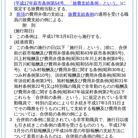
(平成17年萩市条例第54号。「旅費支給条例」という。)
に
規定する旅費相当額とする。
3
前項
の費用弁償の支給は、
旅費支給条例
の適用を受ける職
員の旅費支給の例による。
附
則
(施行期日)
1
この条例は、平成17年3月6日から施行する。
(経過措置)
2
この条例の施行の日
(以下「施行日」という。)
前に、合併
前の萩市報酬及び費用弁償条例
(昭和43年萩市条例第5号)
、
川上村報酬及び費用弁償条例
(昭和31年川上村条例第8号)
、
田万川町報酬及び費用弁償条例
(昭和55年田万川町条例第2
号)
、むつみ村報酬及び費用弁償に関する条例
(昭和30年む
つみ村条例第10号)
、須佐町報酬及び費用弁償条例
(昭和36
年須佐町条例第3号)
、旭村報酬及び費用弁償条例
(昭和31年
旭村条例第22号)
又は特別職の職員で非常勤のものの報酬及
び費用弁償に関する条例
(昭和47年福栄村条例第2号)
(以下
これらを「合併前の条例」という。)
に規定されている非常
勤職員で、特別の定めにより引き続き平成17年3月31日ま
でその職務を行うものに対して支給する報酬及び費用弁償
については、合併前の条例の例による。
3
合併前の条例に規定されている非常勤職員で、施行日以後
も引き続きこの条例の適用を受けるもののうち、平成17年
3月分の月額報酬及び平成16年度の年額報酬の支給方法に
ついて差異があるものは、合併前の条例の例による。