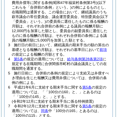
費用弁償等に関する条例
(昭和47年福栄村条例第3号)
(以下
これらを「合併前の条例」という。)
の例によるものとし、
在職期間は通算する。
この場合において、継続議員のうち
萩市議会の常任委員会、議会運営委員会、特別委員会
(以下
「委員会」という。)
の委員長に選任したものに係る報酬の
月額は、それぞれ合併前の条例による議員の報酬月額に
12,000円を加算した額とし、委員会の副委員長に選任した
ものに係る報酬の月額は、それぞれ合併前の条例による議
員の報酬月額に5,000円を加算した額とする。
3
施行日の前日において、継続議員の期末手当の額の算出の
基礎となる報酬の月額は、それぞれの基準日において
前項
の規定による報酬の月額とする。
4
第5条
の規定の適用については、
給与条例第28条第2項
に
規定する在職期間に合併関係市町村の議会議員としての在
職期間を通算する。
5
施行日前に、合併前の条例の規定により支給又は弁償すべ
き理由を生じた報酬又は費用弁償については、合併前の条
例の例による。
6
平成21年6月に支給する期末手当に関する
第5条
の規定の
適用については、「「100分の160」と、」とあるのは
「「100分の145」と、」とする。
(令和2年12月に支給する期末手当に係る特例措置)
7
令和2年12月に支給する期末手当に関する
第5条
の規定の
適用については、
同条
中「100分の165」とあるのは、
「100分の115」とする。