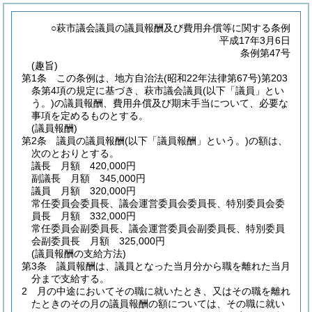
○萩市議会議員の議員報酬及び費用弁償等に関する条例
平成17年3月6日
条例第47号
(趣旨)
第1条
この条例は、地方自治法
(昭和22年法律第67号)
第203
条第4項の規定に基づき、萩市議会議員
(以下「議員」とい
う。)
の議員報酬、費用弁償及び期末手当について、必要な
事項を定めるものとする。
(議員報酬)
第2条
議員の議員報酬
(以下「議員報酬」という。)
の額は、
次のとおりとする。
議長 月額 420,000円
副議長 月額 345,000円
議員 月額 320,000円
常任委員会委員長、議会運営委員会委員長、特別委員会委
員長 月額 332,000円
常任委員会副委員長、議会運営委員会副委員長、特別委員
会副委員長 月額 325,000円
(議員報酬の支給方法)
第3条
議員報酬は、議員となった当月分から職を離れた当月
分まで支給する。
2
月の中途においてその職に就いたとき、又はその職を離れ
たときのその月の議員報酬の額については、その職に就い