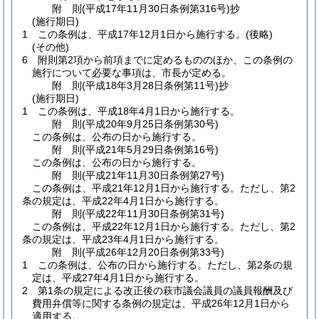
附
則
(平成17年11月30日
条例第316号)
抄
(施行期日)
1
この条例は、平成17年12月1日から施行する。
(後略)
(その他)
6
附則第2項から前項までに定めるもののほか、この条例の
施行について必要な事項は、市長が定める。
附
則
(平成18年3月28日
条例第11号)
抄
(施行期日)
1
この条例は、平成18年4月1日から施行する。
附
則
(平成20年9月25日
条例第30号)
この条例は、公布の日から施行する。
附
則
(平成21年5月29日
条例第16号)
この条例は、公布の日から施行する。
附
則
(平成21年11月30日
条例第27号)
この条例は、平成21年12月1日から施行する。
ただし、第2
条の規定は、平成22年4月1日から施行する。
附
則
(平成22年11月30日
条例第31号)
この条例は、平成22年12月1日から施行する。
ただし、第2
条の規定は、平成23年4月1日から施行する。
附
則
(平成26年12月20日
条例第33号)
1
この条例は、公布の日から施行する。
ただし、第2条の規
定は、平成27年4月1日から施行する。
2
第1条の規定による改正後の萩市議会議員の議員報酬及び
費用弁償等に関する条例の規定は、平成26年12月1日から
適用する。