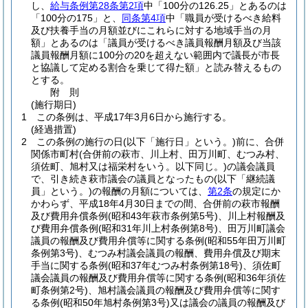
し、
給与条例第28条第2項
中「100分の126.25」とあるのは
「100分の175」と、
同条第4項
中「職員が受けるべき給料
及び扶養手当の月額並びにこれらに対する地域手当の月
額」とあるのは「議員が受けるべき議員報酬月額及び当該
議員報酬月額に100分の20を超えない範囲内で議長が市長
と協議して定める割合を乗じて得た額」と読み替えるもの
とする。
附
則
(施行期日)
1
この条例は、平成17年3月6日から施行する。
(経過措置)
2
この条例の施行の日
(以下「施行日」という。)
前に、合併
関係市町村
(合併前の萩市、川上村、田万川町、むつみ村、
須佐町、旭村又は福栄村をいう。以下同じ。)
の議会議員
で、引き続き萩市議会の議員となったもの
(以下「継続議
員」という。)
の報酬の月額については、
第2条
の規定にか
かわらず、平成18年4月30日までの間、合併前の萩市報酬
及び費用弁償条例
(昭和43年萩市条例第5号)
、川上村報酬及
び費用弁償条例
(昭和31年川上村条例第8号)
、田万川町議会
議員の報酬及び費用弁償等に関する条例
(昭和55年田万川町
条例第3号)
、むつみ村議会議員の報酬、費用弁償及び期末
手当に関する条例
(昭和37年むつみ村条例第18号)
、須佐町
議会議員の報酬及び費用弁償等に関する条例
(昭和36年須佐
町条例第2号)
、旭村議会議員の報酬及び費用弁償等に関す
る条例
(昭和50年旭村条例第3号)
又は議会の議員の報酬及び