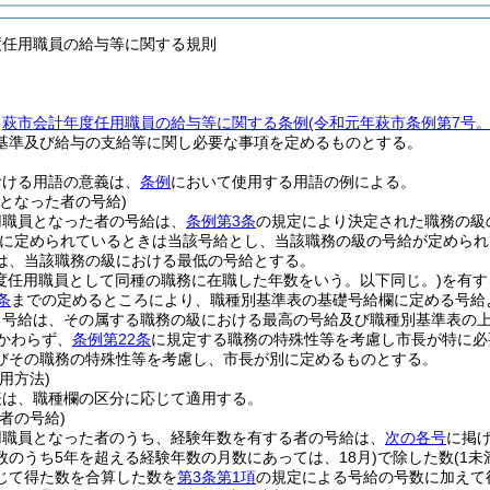
度任用職員の給与等に関する規則
、
萩市会計年度任用職員の給与等に関する条例
(令和元年萩市条例第7号
基準及び給与の支給等に関し必要な事項を定めるものとする。
おける用語の意義は、
条例
において使用する用語の例による。
となった者の号給)
用職員となった者の号給は、
条例第3条
の規定により決定された職務の級
に定められているときは当該号給とし、当該職務の級の号給が定められ
は、当該職務の級における最低の号給とする。
度任用職員として同種の職務に在職した年数をいう。以下同じ。)
を有す
条
までの定めるところにより、職種別基準表の基礎号給欄に定める号給
る号給は、その属する職務の級における最高の号給及び職種別基準表の
かわらず、
条例第22条
に規定する職務の特殊性等を考慮し市長が特に必
びその職務の特殊性等を考慮し、市長が別に定めるものとする。
用方法)
表は、職種欄の区分に応じて適用する。
者の号給)
用職員となった者のうち、経験年数を有する者の号給は、
次の各号
に掲
数のうち5年を超える経験年数の月数にあっては、18月)
で除した数
(1
じて得た数を合算した数を
第3条第1項
の規定による号給の号数に加えて