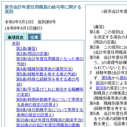
萩市会計年度任用職員の給与等に関する
規則
○萩市会計年
令和2年3月13日 規則第8号
(趣旨)
(令和8年4月1日施行)
第1条
この規則は
を決定する場合の
条項目次
沿革
(用語の定義)
本則
第2条
この規則に
第1条
(趣旨)
(会計年度任用職員
第2条
(用語の定義)
第3条
会計年度任
第3条
(会計年度任用職員となった者の
う。)
の基礎号給欄
号給)
られていないとき
第4条
(職種別基準表の適用方法)
2
経験年数
(会計年
第5条
(経験年数を有する者の号給)
ず、
第5条
から
第6
第6条
(特殊な経験等を有する者の号
3
前項
の規定によ
給)
4
前3項
の規定にか
第7条
(手当及びこれに相当する報酬等
勤職員との権衡及
の支給)
(職種別基準表の適
第8条
(時間外勤務手当について準用す
第4条
職種別基準
る条例の規定の読替え)
(経験年数を有する
第9条
(休日勤務手当について準用する
第5条
会計年度任
条例の規定の読替え)
るその者の経験年
第10条
(会計年度任用職員の期末手当)
数を乗じ、当該乗
第10条の2
(会計年度任用職員の勤勉