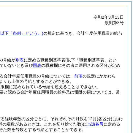
令和2年3月13日
規則第8号
。以下「条例」という。)
の規定に基づき、会計年度任用職員の給与
の号給が
別表
に定める職種別基準表
(以下「職種別基準表」とい
ていないとき及び
同表
の職種欄にその者に適用される区分が定め
る会計年度任用職員の号給については、
前項
の規定にかかわら
よりも上位の号給とすることができる。
上限欄に定められている号給を超えることはできない。
要と認める会計年度任用職員の給料又は報酬の額については、常
げる経験年数の区分ごとに、それぞれその月数を12月
(各区分におけ
未満の端数があるときは、これを切り捨てた数)
に
当該各号
に定める
得た数を号数とする号給とすることができる。