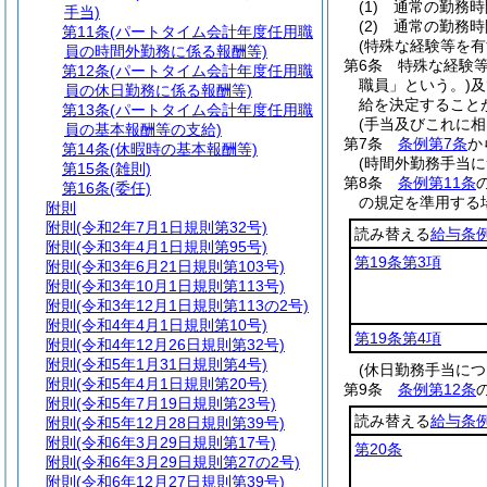
(1)
通常の勤務時
手当)
(2)
通常の勤務時
第11条
(パートタイム会計年度任用職
(特殊な経験等を有
員の時間外勤務に係る報酬等)
第6条
特殊な経験
第12条
(パートタイム会計年度任用職
職員」という。)
及
員の休日勤務に係る報酬等)
給を決定すること
第13条
(パートタイム会計年度任用職
(手当及びこれに相
員の基本報酬等の支給)
第7条
条例第7条
か
第14条
(休暇時の基本報酬等)
(時間外勤務手当
第15条
(雑則)
第8条
条例第11条
第16条
(委任)
の規定を準用する
附則
附則
(令和2年7月1日規則第32号)
読み替える
給与条
附則
(令和3年4月1日規則第95号)
第19条第3項
附則
(令和3年6月21日規則第103号)
附則
(令和3年10月1日規則第113号)
附則
(令和3年12月1日規則第113の2号)
附則
(令和4年4月1日規則第10号)
第19条第4項
附則
(令和4年12月26日規則第32号)
附則
(令和5年1月31日規則第4号)
(休日勤務手当に
附則
(令和5年4月1日規則第20号)
第9条
条例第12条
附則
(令和5年7月19日規則第23号)
読み替える
給与条
附則
(令和5年12月28日規則第39号)
附則
(令和6年3月29日規則第17号)
第20条
附則
(令和6年3月29日規則第27の2号)
附則
(令和6年12月27日規則第39号)