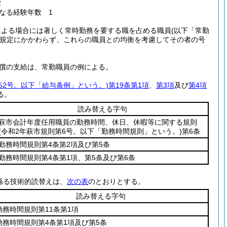
2
なる経験年数 1
による場合には著しく常時勤務を要する職を占める職員
(以下「常勤
規定にかかわらず、これらの職員との均衡を考慮してその者の号
償の支給は、常勤職員の例による。
第52号。以下「給与条例」という。)
第19条第1項
、
第3項
及び
第4項
る。
読み替える字句
萩市会計年度任用職員の勤務時間、休日、休暇等に関する規則
(令和2年萩市規則第6号。以下「勤務時間規則」という。)
第6条
勤務時間規則第4条第2項及び第5条
勤務時間規則第4条第1項、第5条及び第6条
係る技術的読替えは、
次の表
のとおりとする。
読み替える字句
勤務時間規則第11条第1項
勤務時間規則第4条第1項及び第5条