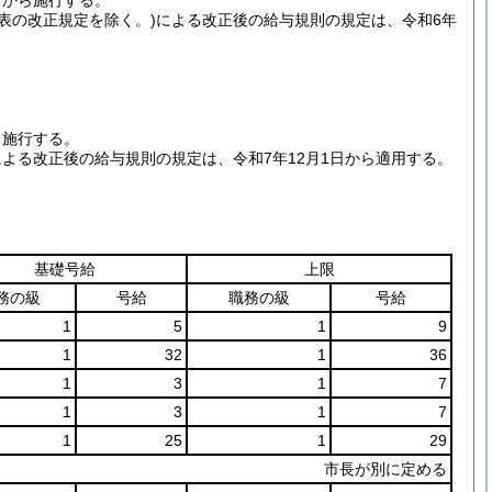
日から施行する。
表の改正規定を除く。)
による改正後の給与規則の規定は、令和6年
ら施行する。
による改正後の給与規則の規定は、令和7年12月1日から適用する。
基礎号給
上限
務の級
号給
職務の級
号給
1
5
1
9
1
32
1
36
1
3
1
7
1
3
1
7
1
25
1
29
市長が別に定める