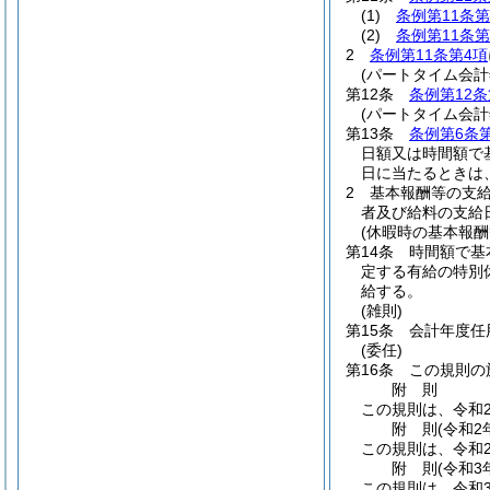
(1)
条例第11条第
(2)
条例第11条第
2
条例第11条第4項
(パートタイム会
第12条
条例第12条
(パートタイム会
第13条
条例第6条
日額又は時間額で
日に当たるときは
2
基本報酬等の支
者及び給料の支給
(休暇時の基本報酬
第14条
時間額で基
定する有給の特別
給する。
(雑則)
第15条
会計年度任
(委任)
第16条
この規則の
附
則
この規則は、令和
附
則
(令和2
この規則は、令和
附
則
(令和3
この規則は、令和