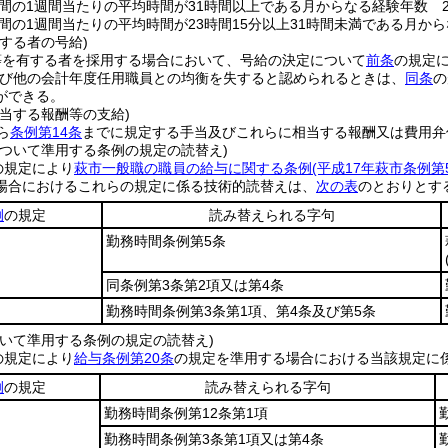
間の1週間当たりの平均時間が31時間以上である月からなる経験年数 
間の1週間当たりの平均時間が23時間15分以上31時間未満である月から
する者の号給)
等を有する者を採用する場合において、号給の決定について
前条
の規定
び他の会計年度任用職員との均衡を失すると認められるときは、
同条
の
ができる。
当する報酬等の支給)
ら
条例第14条
までに規定する手当及びこれらに相当する報酬又は費用弁
について準用する条例の規定の読替え)
の規定により
萩市一般職の職員の給与に関する条例
(平成17年萩市条例
場合におけるこれらの規定に係る技術的読替えは、
次の表
のとおりとす
例
の規定
読み替えられる字句
勤務時間条例第5条
同条例第3条第2項又は第4条
勤務時間条例第3条第1項、第4条及び第5条
ついて準用する条例の規定の読替え)
の規定により
給与条例第20条
の規定を準用する場合における当該規定に
例
の規定
読み替えられる字句
勤務時間条例第12条第1項
勤務時間条例第3条第1項又は第4条