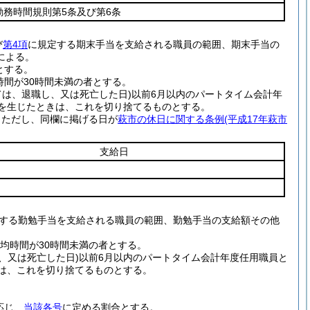
勤務時間規則第5条及び第6条
び
第4項
に規定する期末手当を支給される職員の範囲、期末手当の
による。
とする。
間が30時間未満の者とする。
ては、退職し、又は死亡した日)
以前6月以内のパートタイム会計年
数を生じたときは、これを切り捨てるものとする。
。
ただし、同欄に掲げる日が
萩市の休日に関する条例
(平成17年萩市
支給日
する勤勉手当を支給される職員の範囲、勤勉手当の支給額その他
均時間が30時間未満の者とする。
、又は死亡した日)
以前6月以内のパートタイム会計年度任用職員と
は、これを切り捨てるものとする。
応じ、
当該各号
に定める割合とする。