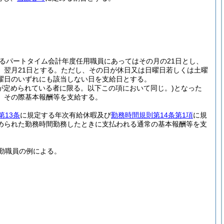
るパートタイム会計年度任用職員にあってはその月の21日とし、
翌月21日とする。
ただし、その日が休日又は日曜日若しくは土曜
曜日のいずれにも該当しない日を支給日とする。
が定められている者に限る。以下この項において同じ。)
となった
、その際基本報酬等を支給する。
第13条
に規定する年次有給休暇及び
勤務時間規則第14条第1項
に規
められた勤務時間勤務したときに支払われる通常の基本報酬等を支
勤職員の例による。