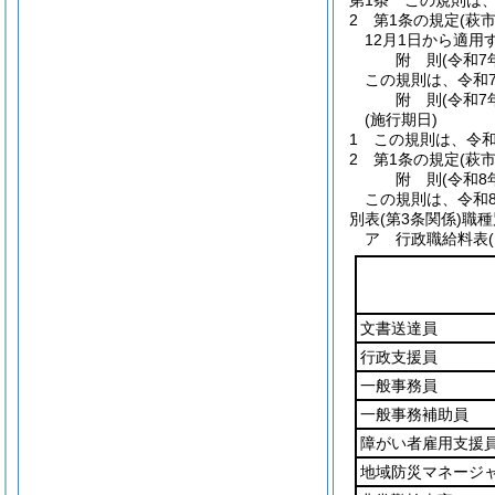
第1条
この規則は、
2
第1条の規定
(萩
12月1日から適用
附
則
(令和7
この規則は、令和
附
則
(令和7
(施行期日)
1
この規則は、令和
2
第1条の規定
(萩
附
則
(令和8
この規則は、令和
別表
(第3条関係)職
ア 行政職給料表(
文書送達員
行政支援員
一般事務員
一般事務補助員
障がい者雇用支援
地域防災マネージ