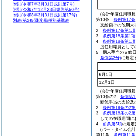
附則
(令和7年3月31日規則第7号)
附則
(令和7年12月23日規則第50号)
(会計年度任用職員
附則
(令和8年3月31日規則第17号)
第10条
条例第17条
別表
(第3条関係)職種別基準表
支給額その他期末
2
条例第17条第1項
3
条例第18条第1項
4
条例第18条第1項
度任用職員として
5
期末手当の支給
条例第2号)
に規定
6月1日
12月1日
(会計年度任用職員
第10条の2
条例第1
勤勉手当の支給及
2
条例第18条の2第
3
条例第18条の2第
しての在職期間に
4
前条第5項
の規定
(パートタイム会
第11条
条例第11条