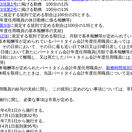
3項第1号
に掲げる勤務 100分の125
3項第2号
に掲げる勤務 100分の135
に規定する規則で定める割合は100分の25とする。
計年度任用職員の休日勤務に係る報酬等)
第3項
に規定する規則で定める割合は100分の135とする。
計年度任用職員の基本報酬等の支給)
第2項
に規定する規則で定める期日は、月額で基本報酬等が定められてい
基本報酬等が定められているパートタイム会計年度任用職員にあっては、
、その日前において、その日に最も近い日で休日又は日曜日若しくは土
給日後において新たにパートタイム会計年度任用職員
(月額で基本報酬等
日前において離職し、又は死亡したパートタイム会計年度任用職員には
等)
本報酬等が定められたパートタイム会計年度任用職員が、
勤務時間規則
休暇を取得したときは、当該パートタイム会計年度任用職員について定
用職員の給与の支給に関し、この規則に定めのない事項については、常
施行に関し、必要な事項は市長が定める。
2年4月1日から施行する。
年7月1日
規則第32号)
2年7月1日から施行する。
年4月1日
規則第95号)
3年4月1日から施行する。