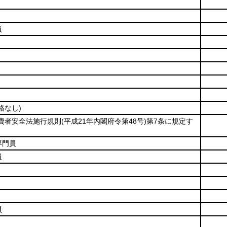
員
格なし)
消費者安全法施行規則
(平成21年内閣府令第48号)
第7条に規定す
専門員
員
員