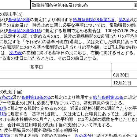
勤務時間条例第4条及び第5条
の期末手当)
及び
条例第18条
の規定により準用する
給与条例第28条第1項
、
第2項
及
手当の支給及び一時差止めに関し必要な事項については、常勤職員の例
及び
条例第18条第1項
に規定する規則で定める割合は、100分の126.25
に規定する規則で定めるものは、通常の勤務時間の1週間当たりの平均時
に規定する「それぞれの基準日現在
(退職し、又は死亡した職員にあっ
の在職期間における基本報酬等の1月当たりの平均額」に1円未満の端
日は、
次の表
の左欄に掲げる基準日の別に応じ、右欄に掲げる日とする
する市の休日に当たるときは、その日の前日とする。
基準日
6月30日
12月21日
の勤勉手当)
7条の2
及び
条例第18条の2
の規定により準用する
給与条例第31条
に規定
び一時差止めに関し必要な事項については、常勤職員の例による。
1項
に規定する規則で定めるものは、通常の勤務時間の1週間当たりの平
1項
に規定する「基準日
(退職し、又は死亡した職員にあっては、退職し
おける基本報酬等の1月当たりの平均額」に1円未満の端数を生じたとき
は、会計年度任用職員の勤勉手当の支給について準用する。
計年度任用職員の時間外勤務に係る報酬等)
第3項
に規定する規則で定める割合は、
次の各号
に掲げる勤務の区分に