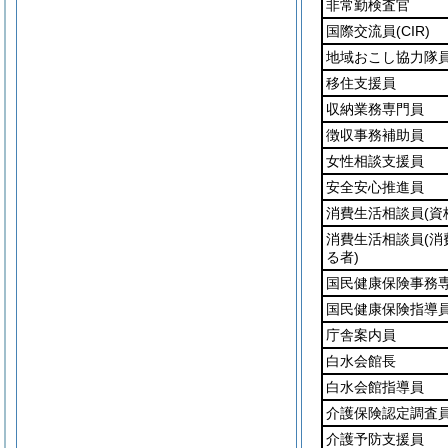
非常勤検査官
国際交流員
(CIR)
地域おこし協力隊
移住支援員
収納業務専門員
徴収事務補助員
女性相談支援員
安全安心推進員
消費生活相談員
(資
消費生活相談員
(
る者)
国民健康保険事務
国民健康保険指導
庁舎案内員
白水会館長
白水会館指導員
介護保険認定調査
介護予防支援員