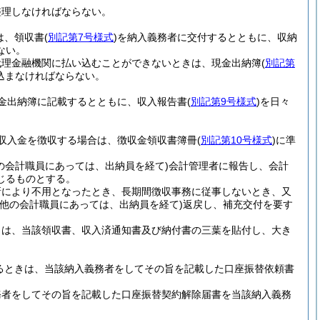
整理しなければならない。
は、領収書
(
別記第7号様式
)
を納入義務者に交付するとともに、収納
ない。
代理金融機関に払い込むことができないときは、現金出納簿
(
別記第
込まなければならない。
金出納簿に記載するとともに、収入報告書
(
別記第9号様式
)
を日々
収入金を徴収する場合は、徴収金領収書簿冊
(
別記第10号様式
)
に準
の会計職員にあっては、出納員を経て)
会計管理者に報告し、会計
じるものとする。
新により不用となったとき、長期間徴収事務に従事しないとき、又
の他の会計職員にあっては、出納員を経て)
返戻し、補充交付を要す
きは、当該領収書、収入済通知書及び納付書の三葉を貼付し、大き
るときは、当該納入義務者をしてその旨を記載した口座振替依頼書
務者をしてその旨を記載した口座振替契約解除届書を当該納入義務