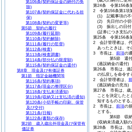
(歳入の納付に使
第106条
(契約保証金の納付の免
第24条
令第156
除)
2
令第156条第1
第107条
(契約保証金に代わる担
(1)
記載事項の不
保)
(2)
先日付の小切
第108条
(契約の変更等)
(3)
振出しの日付
第5節
契約の履行
(証券につき支払
第109条
(履行延期)
第25条
令第156
第110条
(契約解除)
2
会計管理者は、
第111条
(履行の監督)
あったときは、そ
第112条
(検査)
3
市長は、
前項
の
第113条
(検査調書)
第5節
還
第114条
(部分払の限度額)
(過誤納金の還付)
第115条
(契約保証金の還付)
第26条
市長は、過
第8章
現金及び有価証券
の払戻しを命令す
第1節
指定金融機関等
2
会計管理者は、
第116条
(契約事項)
(過誤納金の充当)
第117条
(現金の整理区分)
第27条
市長は、歳
第118条
(支払未済通知)
ことを決定したと
第119条
(収納又は支払済の通知)
知するものとする
第120条
(小切手帳の印刷、保管
2
市長は、
前項
の
及び交付)
とする。
第121条
(日報)
第6節
収
第122条
(書類の保存)
(収納未済歳入額の
第2節
歳入歳出外現金及び保管有
第28条
市長は、当
価証券