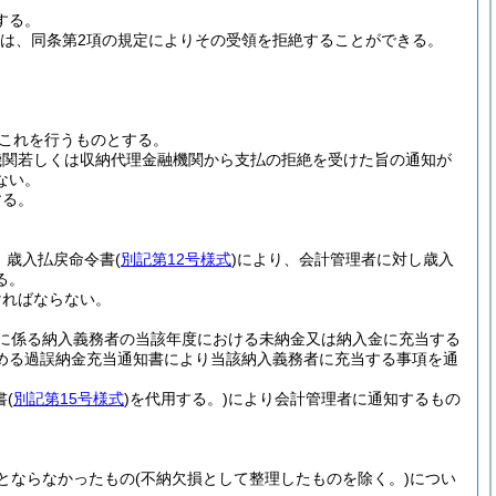
する。
は、同条第2項の規定によりその受領を拒絶することができる。
これを行うものとする。
機関若しくは収納代理金融機関から支払の拒絶を受けた旨の通知が
ない。
する。
、歳入払戻命令書
(
別記第12号様式
)
により、会計管理者に対し歳入
る。
ければならない。
に係る納入義務者の当該年度における未納金又は納入金に充当する
める過誤納金充当通知書により当該納入義務者に充当する事項を通
書
(
別記第15号様式
)
を代用する。)
により会計管理者に通知するもの
とならなかったもの
(不納欠損として整理したものを除く。)
につい