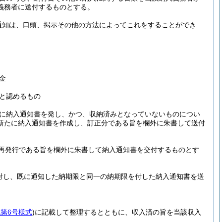
義務者に送付するものとする。
通知は、口頭、掲示その他の方法によってこれをすることができ
金
と認めるもの
に納入通知書を発し、かつ、収納済みとなっていないものについ
新たに納入通知書を作成し、訂正分である旨を欄外に朱書して送付
再発行である旨を欄外に朱書して納入通知書を交付するものとす
対し、既に通知した納期限と同一の納期限を付した納入通知書を送
第6号様式
)
に記載して整理するとともに、収入済の旨を当該収入