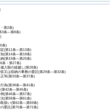
則
条・第2条)
第3条―第8条)
)
10条)
調定
(第11条―第13条)
通知
(第14条―第18条)
収納
(第19条―第25条)
26条・第27条)
済歳入額の繰越し
(第28条)
徴収又は収納の事務の委託
(第29条―第32条)
更正等
(第33条―第37条)
担行為
(第38条―第41条)
令
(第42条―第45条)
特例
(第46条―第57条)
方法
(第58条―第61条)
の取扱い
(第62条―第69条)
務の委託
(第70条―第72条)