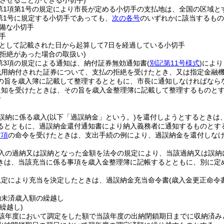
用させることができる小切手)
条第1項第1号の規定により市長が定める小切手の支払地は、全国の区域と
項第1号に規定する小切手であっても、
次の各号
のいずれかに該当するもの
備な小切手
手
として記載された日から起算して7日を経過している小切手
の拒絶があった場合の取扱い)
条第3項の規定による通知は、納付証券無効通知書
(
別記第11号様式
)
により
代用納付された証券について、支払の拒絶を受けたとき、又は指定金融
の旨を歳入簿に記載して整理するとともに、市長に通知しなければなら
通知を受けたときは、その旨を歳入金整理簿に記載して整理するものと
付
誤納に係る歳入
(以下「過誤納金」という。)
を還付しようとするときは
るとともに、過誤納金還付通知書により納入義務者に通知するものとす
前項
の命令を受けたときは、支出手続の例により、過誤納金を還付しな
入の過納又は誤納となった金額を法令の規定により、当該過納又は誤納
きは、当該充当に係る事項を歳入金整理簿に記帳するとともに、別に定
。
規定により充当を決定したときは、過誤納金充当命令書
(歳入金更正命令
納未済歳入額の繰越し
繰越し)
該年度において調定をした額で当該年度の出納閉鎖期日までに収納済み