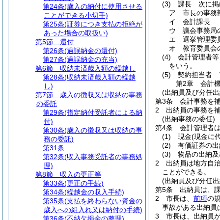
(3)
課長 次に掲
第24条
(歳入の納付に使用させる
ア
市長の事務
ことができる小切手)
イ
会計課長
第25条
(証券につき支払の拒絶が
ウ
議会事務局
あった場合の取扱い)
エ
選挙管理委
第5節
還付
オ
教育委員会
第26条
(過誤納金の還付)
(4)
会計管理者等
第27条
(過誤納金の充当)
をいう。
第6節
収納未済歳入額の繰越し
(5)
契約担当者 
第28条
(収納未済歳入額の繰越
第2章
会計
し)
(出納員及び分任出
第7節
歳入の徴収又は収納の事務
第3条
会計事務を
の委託
2
出納員の事務を
第29条
(指定納付受託者による納
(出納事務の委任)
付)
第4条
会計管理者
第30条
(歳入の徴収又は収納の事
(1)
現金
(現金に
務の委託)
(2)
有価証券の出
第31条
(3)
物品の出納及
第32条
(収入事務受託者の事務処
2
出納員は地方自
理)
ことができる。
第8節
収入の更正等
(出納員及び分任出
第33条
(更正の手続)
第5条
出納員は、
第34条
(繰越金の収入手続)
2
市長は、
前項
の
第35条
(支払を終わらない資金の
事故がある出納員
歳入への組入れ又は納付の手続)
3
市長は、出納員
第36条
(不納欠損金の整理)