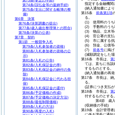
第73条
(更正の手続)
指定する金融機関
第74条
(誤払金等の返納手続)
(納入通知書により
第75条
(支出に関する帳簿の整
第15条
前条第1項
備)
る。
第6章
決算
(1)
使用料のうち
第76条
(決算調書の提出)
(2)
手数料のうち
第77条
(歳入歳出整理簿との照合)
(3)
物品、立木等
第78条
(決算の公表)
(4)
官公署の支払
第7章
契約
(5)
市に属する供
第1節
一般競争入札
(6)
預金、公債等
第79条
(入札参加者の資格)
(7)
前各号
に掲げ
第80条
(入札参加者の資格の公
(減額調定をした場
示)
第16条
市長は、
第
第81条
(入札の公告)
ては、直ちに当該
第82条
(入札保証金の率)
するものとする。
第83条
(入札保証金の納付の免
(納入通知書の再発
除)
第17条
市長は、納
第84条
(入札保証金に代わる担
る。
保)
(証券につき支払
第85条
(入札保証金の還付)
第18条
市長は、
第
第86条
(予定価格の作成)
付するものとする
第87条
(予定価格の決定方法)
第4節
歳
第88条
(最低制限価格)
(収納後の手続)
第89条
(入札の方法)
第19条
会計管理者
第90条
(再度の入札)
に係る課長に通知