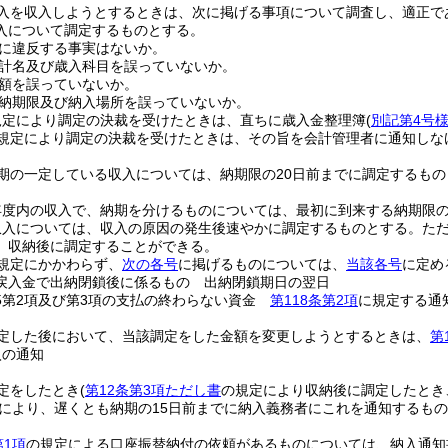
入を収入しようとするときは、次に掲げる事項について調査し、適正で
入について調定するものとする。
に違反する事実はないか。
計名及び歳入科目を誤っていないか。
額を誤っていないか。
納期限及び納入場所を誤っていないか。
規定により調定の決裁を受けたときは、直ちに歳入金整理簿
(
別記第4号
規定により調定の決裁を受けたときは、その旨を会計管理者に通知しな
期の一定している収入については、納期限の20日前までに調定するもの
年度内の収入で、納期を分けるものについては、最初に到来する納期限の
収入については、収入の原因の発生後速やかに調定するものとする。
た
、収納後に調定することができる。
規定にかかわらず、
次の各号
に掲げるものについては、
当該各号
に定め
の戻入金で出納閉鎖後に係るもの 出納閉鎖期日の翌日
の5第2項及び第3項の支払の終わらない資金
第118条第2項
に規定する通
定した後において、当該調定をした金額を変更しようとするときは、
第
入の通知
定をしたとき
(
第12条第3項ただし書
の規定により収納後に調定したとき
により、遅くとも納期の15日前までに納入義務者にこれを通知するも
第1項
の規定による口座振替納付の依頼があるものについては、納入通知