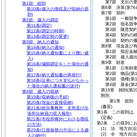
第7節
支出の
第1節
総則
第6章
決算
(第7
第10条
(歳入の徴収及び収納の原
第7章
契約
則)
第1節
一般競
第2節
歳入の調定
第2節
指名競
第11条
(調定)
第3節
随意契
第12条
(調定の時期)
第4節
契約の
第13条
(調定額の変更)
第5節
契約の
第3節
納入の通知
第8章
現金及び
第14条
(納入の通知)
第1節
指定金
第15条
(納入通知書により難い歳
第2節
歳入歳
入)
第9章
財産
第16条
(減額調定をした場合の通
第1節
公有財
知)
第2節
物品
(第
第17条
(納入通知書の再発行)
第3節
債権
(第
第18条
(証券につき支払がなかっ
第4節
基金
(第
た場合の納入通知書の送付)
第10章
雑則
(第2
第4節
歳入の収納
附則
第19条
(収納後の手続)
第1章
総則
第20条
(現金の直接収納)
(趣旨)
第21条
(総合事務所、支所及び出
第1条
この規則は
張所出納員の収入報告)
(定義)
第22条
(市役所構外における徴収
第2条
この規則に
の方法)
(1)
法 地方自治
第23条
(口座振替の方法による歳
(2)
令 地方自治
入の納付)