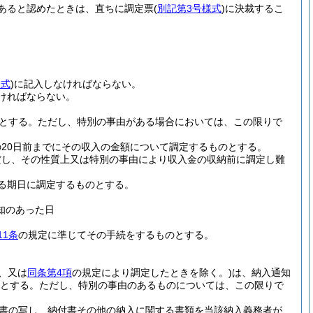
あると認めたときは、直ちに調定票
(
別記第3号様式
)
に決裁するこ
様式
)
に記入しなければならない。
ければならない。
とする。
ただし、特別の事由がある場合においては、この限りで
20日前までにその収入の金額について調定するものとする。
だし、その性質上又は特別の事由により収入金の収納前に調定し難
る期日に調定するものとする。
知のあった日
11条
の規定に準じてその手続をするものとする。
、又は
同条第4項
の規定により調定したときを除く。)
は、納入通知
のとする。
ただし、特別の事由のあるものについては、この限りで
書の写し、納付書その他の納入に関する書類を当該納入義務者が