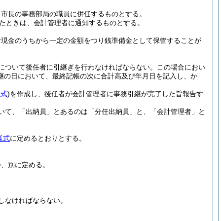
、市長の事務部局の職員に併任するものとする。
たときは、会計管理者に通知するものとする。
計現金のうちから一定の金額をつり銭準備金として保管することが
について後任者に引継ぎを行わなければならない。
この場合におい
継の日において、最終記帳の次に合計高及び年月日を記入し、か
様式
)
を作成し、後任者が会計管理者に事務引継が完了した旨報告す
いて、「出納員」とあるのは「分任出納員」と、「会計管理者」と
様式
に定めるとおりとする。
か、別に定める。
しなければならない。