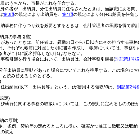
職員のうちから、市長がこれを任命する。
以外の者が、出納員、分任出納員に任命されたときは、当該職にある間
は
第3項
の規定により出納員を、
第4項
の規定により分任出納員を任免し
収納事務に伴うつり銭を必要とするときは、会計管理者の承認を得て歳
納員の事務引継)
動があったときは、前任者は、異動の日から7日以内にその担当する事務
は、それぞれ帳簿に対照した明細書を作成し、帳簿については、事務引
る者がこれに記名押印しなければならない。
る事務引継を行う場合において、出納員は、会計事務引継書
(
別記第1号
分任出納員に異動があった場合についてこれを準用する。
この場合にお
」と読み替えるものとする。
)
分任出納員
(以下「出納員等」という。)
が使用する領収印は、
別記第2号
規定)
及び執行に関する事務の取扱いについては、この規則に定めるもののほ
則
納の原則)
令、条例、契約等の定めるところに従い、確実かつ厳正に徴収又は収納
入の調定