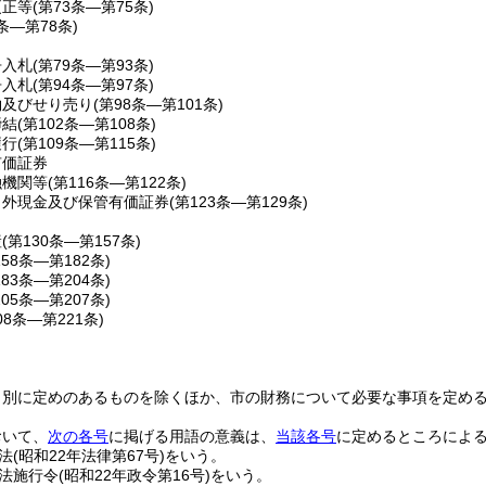
更正等
(第73条―第75条)
6条―第78条)
争入札
(第79条―第93条)
争入札
(第94条―第97条)
約及びせり売り
(第98条―第101条)
締結
(第102条―第108条)
履行
(第109条―第115条)
有価証券
融機関等
(第116条―第122条)
出外現金及び保管有価証券
(第123条―第129条)
産
(第130条―第157条)
158条―第182条)
183条―第204条)
205条―第207条)
08条―第221条)
、別に定めのあるものを除くほか、市の財務について必要な事項を定め
おいて、
次の各号
に掲げる用語の意義は、
当該各号
に定めるところによ
法
(昭和22年法律第67号)
をいう。
法施行令
(昭和22年政令第16号)
をいう。