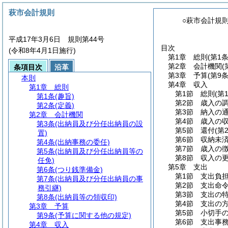
萩市会計規則
○萩市会計規
平成17年3月6日 規則第44号
目次
(令和8年4月1日施行)
第1章
総則
(第1
第2章
会計機関
(
条項目次
沿革
第3章
予算
(第9条
本則
第4章
収入
第1章
総則
第1節
総則
(第
第1条
(趣旨)
第2節
歳入の
第2条
(定義)
第3節
納入の
第2章
会計機関
第4節
歳入の
第3条
(出納員及び分任出納員の設
第5節
還付
(第
置)
第6節
収納未
第4条
(出納事務の委任)
第7節
歳入の
第5条
(出納員及び分任出納員等の
第8節
収入の
任免)
第5章
支出
第6条
(つり銭準備金)
第1節
支出負
第7条
(出納員及び分任出納員の事
第2節
支出命
務引継)
第3節
支出の
第8条
(出納員等の領収印)
第4節
支出の
第3章
予算
第5節
小切手
第9条
(予算に関する他の規定)
第6節
支出事
第4章
収入