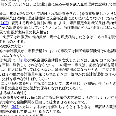
通知を受けたときは、当該通知書に係る事項を歳入金整理簿に記載して
等は、現金
(現金に代えて納付される証券を含む。)
を直接収納したとき
融機関又は収納代理金融機関に現金払込書により払い込まなければなら
、
前項
に規定する現金を特別の事由により、即日指定金融機関又は収納
てその出納を明確にしておくとともに、当該事由がやんだ後直ちに払い
所及び出張所出納員の収入報告)
、支所又は出張所の出納員が、現金を直接収納したときは、その旨を現
するものとする。
る徴収の方法)
他の会計職員が、市役所構外において市税又は国民健康保険料その他諸
ければならない。
会計職員は、
前項
の徴収金領収書簿冊を亡失したときは、直ちに
(その他
を市長に報告しなければならない。
この場合、市長は、必要な措置を講
冊は、他人に貸与してはならない。
簿冊が使用済になったとき、年度更
くはその他の会計職員を免じられたときは、速やかに会計管理者に
(そ
、交付を求めなければならない。
冊により領収書を発行する場合において、書き損じ、汚損等が生じたと
の簿冊の該当順位の箇所に保存しなければならない。
よる歳入の納付)
入義務者が令第155条に規定する口座振替の方法により納付しようとす
が指定する金融機関を経由して提出させるものとする。
務者が、
前項
の方法による納付を解約しようとするときは、当該納入義
機関を経由して提出させるものとする。