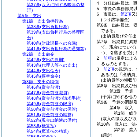
4
分任出納員は、
第37条
(収入に関する帳簿の整
5
市長の事務部局
理)
6
市長は、
第2項
又
第5章
支出
(つり銭準備金)
第1節
支出負担行為
第6条
出納員は、
第38条
(支出負担行為)
できる。
第39条
(支出負担行為の整理区
(出納員及び分任出
分)
第7条
出納員に異
第40条
(財政課長への合議)
て、現金について
第41条
(支出負担行為の通知等)
つ、引継ぎを受け
第2節
支出命令
2
前項
の規定によ
第42条
(支出の原則)
るものとする。
第43条
(代理人等への支出)
3
前2項
の規定は、
第44条
(支出命令)
あるのは「出納員
第45条
(振替命令)
(出納員等の領収印
第3節
支出の特例
第8条
出納員及び
第46条
(資金前渡)
第3章
予算
第47条
(資金前渡職員)
(予算に関する他の
第48条
(資金前渡の請求手続)
第9条
予算の調製
第49条
(資金前渡の限度)
第4章
収入
第50条
(資金前渡金の保管)
第1節
総
第51条
(資金前渡の精算)
(歳入の徴収及び収
第52条
(現金出納簿の備付)
第10条
歳入は、法
第53条
(概算払)
第2節
歳
第54条
(概算払の精算)
(調定)
第55条
(前金払)