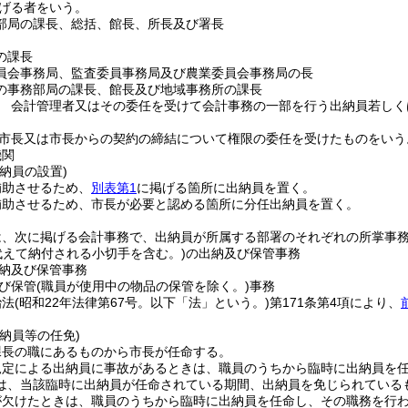
げる者をいう。
部局の課長、総括、館長、所長及び署長
の課長
員会事務局、監査委員事務局及び農業委員会事務局の長
の事務部局の課長、館長及び地域事務所の課長
 会計管理者又はその委任を受けて会計事務の一部を行う出納員若しく
市長又は市長からの契約の締結について権限の委任を受けたものをいう
機関
納員の設置)
補助させるため、
別表第1
に掲げる箇所に出納員を置く。
補助させるため、市長が必要と認める箇所に分任出納員を置く。
は、次に掲げる会計事務で、出納員が所属する部署のそれぞれの所掌事
代えて納付される小切手を含む。)
の出納及び保管事務
納及び保管事務
び保管
(職員が使用中の物品の保管を除く。)
事務
治法
(昭和22年法律第67号。以下「法」という。)
第171条第4項により、
納員等の任免)
課長の職にあるものから市長が任命する。
規定による出納員に事故があるときは、職員のうちから臨時に出納員を
は、当該臨時に出納員が任命されている期間、出納員を免じられている
が欠けたときは、職員のうちから臨時に出納員を任命し、その職務を行