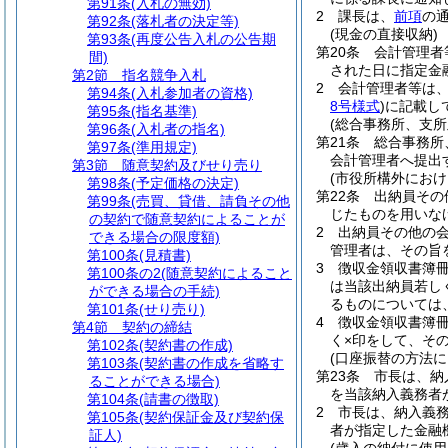
第91条
(入札の無効)
2
課長は、
前項
の
第92条
(落札者の決定等)
(現金の直接収納)
第93条
(再度公告入札の公告期
第20条
会計管理者
間)
された日に指定金
第2節
指名競争入札
2
会計管理者等は
第94条
(入札参加者の資格)
8号様式
)
に記載し
第95条
(指名基準)
(総合事務所、支
第96条
(入札者の指名)
第21条
総合事務所
第97条
(準用規定)
会計管理者へ提出
第3節
随意契約及びせり売り
(市役所構外におけ
第98条
(予定価格の決定)
第22条
出納員その
第99条
(売買、貸借、請負その他
じたものを用いな
の契約で随意契約によることが
2
出納員その他の
できる場合の限度額)
管理者は、その旨
第100条
(見積書)
3
徴収金領収書簿
第100条の2
(随意契約によること
は当該出納員若し
ができる場合の手続)
るものについては
第101条
(せり売り)
4
徴収金領収書簿
第4節
契約の締結
く×印をして、そ
第102条
(契約書の作成)
(口座振替の方法に
第103条
(契約書の作成を省略す
第23条
市長は、納
ることができる場合)
を当該納入義務者
第104条
(請書の徴取)
2
市長は、納入義
第105条
(契約保証金及び契約保
者が指定した金融
証人)