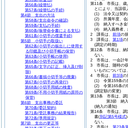
第11条
市長は、歳
第56条
(繰替払)
とにより、当該収
第57条
(繰替払の手続)
(1)
法令又は契約
第4節
支出の方法
(2)
所属年度、会
第58条
(支出命令の確認)
(3)
納入すべき金
第59条
(支払の手続)
(4)
納入義務者、
第60条
(振替命令書による支払)
2
課長は、
前項
の
第61条
(小切手の償還手続)
3
課長は、
第1項
の
第5節
小切手の取扱い
(調定の時期)
第62条
(小切手の振出しに使用す
第12条
市長は、納
る印鑑及び小切手帳の保管)
ない。
第63条
(小切手帳の使用)
2
市長は、一会計
第64条
(小切手の記載)
3
市長は、随時の
第65条
(文字の訂正、挿入及び削
いものについては
除)
4
市長は、
前3項
の
第66条
(書損小切手等の廃棄)
(1)
令第159条
第67条
(小切手の再発行)
(2)
令第165条
第68条
(小切手用紙の検査)
(調定額の変更)
第69条
(不用小切手用紙の原符の
第13条
市長は、調
保管)
第3節
納
第6節
支出事務の委託
(納入の通知)
第70条
(委託契約)
第14条
市長は、調
第71条
(受託事務の結果報告)
書
(
別記第5号様式
)
第72条
(準用規定)
ない。
第7節
支出の更正等
2
市長は、
第23条