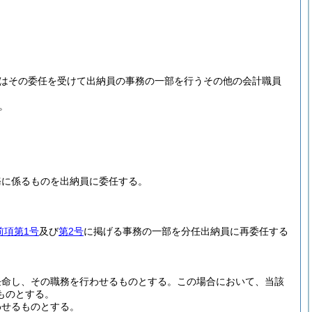
はその委任を受けて出納員の事務の一部を行うその他の会計職員
。
務に係るものを出納員に委任する。
前項第1号
及び
第2号
に掲げる事務の一部を分任出納員に再委任する
任命し、その職務を行わせるものとする。
この場合において、当該
ものとする。
わせるものとする。