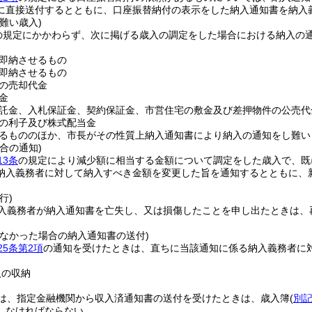
に直接送付するとともに、口座振替納付の表示をした納入通知書を納入
難い歳入)
の規定にかかわらず、次に掲げる歳入の調定をした場合における納入の
即納させるもの
即納させるもの
の売却代金
金
託金、入札保証金、契約保証金、市営住宅の敷金及び差押物件の公売代
の利子及び株式配当金
るもののほか、市長がその性質上納入通知書により納入の通知をし難い
合の通知)
13条
の規定により減少額に相当する金額について調定をした歳入で、既
納入義務者に対して納入すべき金額を変更した旨を通知するとともに、
行)
入義務者が納入通知書を亡失し、又は損傷したことを申し出たときは、
がなかった場合の納入通知書の送付)
25条第2項
の通知を受けたときは、直ちに当該通知に係る納入義務者に
。
入の収納
は、指定金融機関から収入済通知書の送付を受けたときは、歳入簿
(
別記
しなければならない。