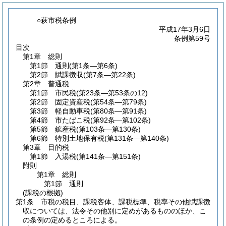
○萩市税条例
平成17年3月6日
条例第59号
目次
第1章
総則
第1節
通則
(第1条―第6条)
第2節
賦課徴収
(第7条―第22条)
第2章
普通税
第1節
市民税
(第23条―第53条の12)
第2節
固定資産税
(第54条―第79条)
第3節
軽自動車税
(第80条―第91条)
第4節
市たばこ税
(第92条―第102条)
第5節
鉱産税
(第103条―第130条)
第6節
特別土地保有税
(第131条―第140条)
第3章
目的税
第1節
入湯税
(第141条―第151条)
附則
第1章
総則
第1節
通則
(課税の根拠)
第1条
市税の税目、課税客体、課税標準、税率その他賦課徴
収については、法令その他別に定めがあるもののほか、こ
の条例の定めるところによる。