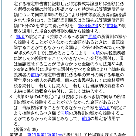
定する確定申告書に記載した特定株式等譲渡所得金額に係
る所得の金額の計算の基礎となった特定株式等譲渡所得金
額について同節第6款の規定により株式等譲渡所得割額を課
された場合には、当該配当割額又は当該株式等譲渡所得割
額に5分の3を乗じて得た金額を、
第34条の3
及び
前3条
の規
定を適用した場合の所得割の額から控除する。
2
前項
の規定により控除されるべき額で
同項
の所得割の額か
ら控除することができなかった金額があるときは、当該控
除することができなかった金額は、令第48条の9の3から第
48条の9の6までに定めるところにより、
同項
の納税義務者
に対しその控除することができなかった金額を還付し、又
は当該控除することができなかった金額のうち法第314条
の9第2項後段に規定する還付をすべき金額により当該納税
義務者の
前項
の確定申告書に係る年の末日の属する年度の
翌年度分の個人の県民税、個人の市民税若しくは森林環境
税を納付し、若しくは納入し、若しくは当該納税義務者の
未納に係る徴収金を納付し、若しくは納入する。
3
法第37条の4の規定により控除されるべき額で同条の所得
割の額から控除することができなかった金額があるとき
は、当該控除することができなかった金額を
第1項
の規定に
より控除されるべき額で
同項
の所得割の額から控除するこ
とができなかった金額とみなして、
前項
の規定を適用す
る。
(所得の計算)
第35条
第23条第1項第1号
の者に対して所得割を課する場合