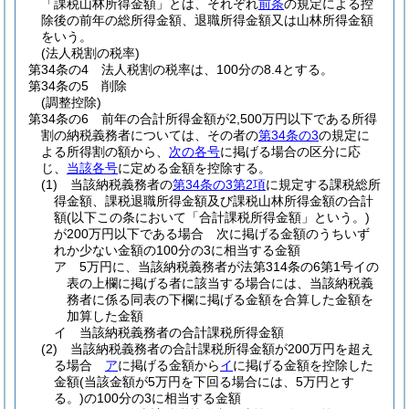
「課税山林所得金額」とは、それぞれ
前条
の規定による控
除後の前年の総所得金額、退職所得金額又は山林所得金額
をいう。
(法人税割の税率)
第34条の4
法人税割の税率は、100分の8.4とする。
第34条の5
削除
(調整控除)
第34条の6
前年の合計所得金額が2,500万円以下である所得
割の納税義務者については、その者の
第34条の3
の規定に
よる所得割の額から、
次の各号
に掲げる場合の区分に応
じ、
当該各号
に定める金額を控除する。
(1)
当該納税義務者の
第34条の3第2項
に規定する課税総所
得金額、課税退職所得金額及び課税山林所得金額の合計
額
(以下この条において「合計課税所得金額」という。)
が200万円以下である場合 次に掲げる金額のうちいず
れか少ない金額の100分の3に相当する金額
ア
5万円に、当該納税義務者が法第314条の6第1号イの
表の上欄に掲げる者に該当する場合には、当該納税義
務者に係る同表の下欄に掲げる金額を合算した金額を
加算した金額
イ
当該納税義務者の合計課税所得金額
(2)
当該納税義務者の合計課税所得金額が200万円を超え
る場合
ア
に掲げる金額から
イ
に掲げる金額を控除した
金額
(当該金額が5万円を下回る場合には、5万円とす
る。)
の100分の3に相当する金額