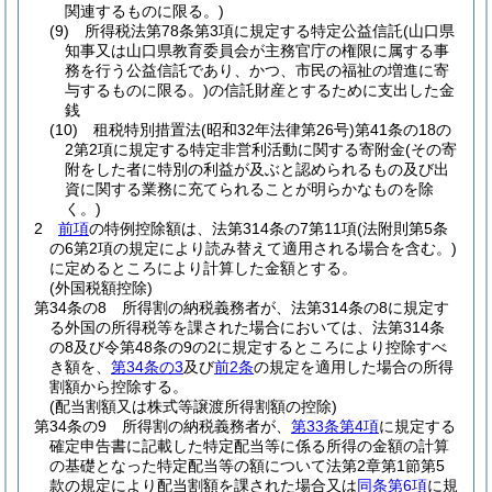
関連するものに限る。)
(9)
所得税法第78条第3項に規定する特定公益信託
(山口県
知事又は山口県教育委員会が主務官庁の権限に属する事
務を行う公益信託であり、かつ、市民の福祉の増進に寄
与するものに限る。)
の信託財産とするために支出した金
銭
(10)
租税特別措置法
(昭和32年法律第26号)
第41条の18の
2第2項に規定する特定非営利活動に関する寄附金
(その寄
附をした者に特別の利益が及ぶと認められるもの及び出
資に関する業務に充てられることが明らかなものを除
く。)
2
前項
の特例控除額は、法第314条の7第11項
(法附則第5条
の6第2項の規定により読み替えて適用される場合を含む。)
に定めるところにより計算した金額とする。
(外国税額控除)
第34条の8
所得割の納税義務者が、法第314条の8に規定す
る外国の所得税等を課された場合においては、法第314条
の8及び令第48条の9の2に規定するところにより控除すべ
き額を、
第34条の3
及び
前2条
の規定を適用した場合の所得
割額から控除する。
(配当割額又は株式等譲渡所得割額の控除)
第34条の9
所得割の納税義務者が、
第33条第4項
に規定する
確定申告書に記載した特定配当等に係る所得の金額の計算
の基礎となった特定配当等の額について法第2章第1節第5
款の規定により配当割額を課された場合又は
同条第6項
に規