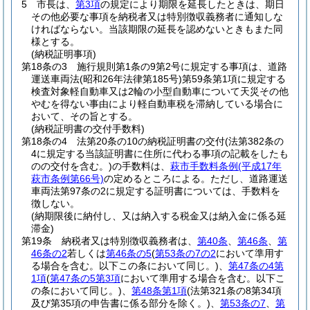
5
市長は、
第3項
の規定により期限を延長したときは、期日
その他必要な事項を納税者又は特別徴収義務者に通知しな
ければならない。
当該期限の延長を認めないときもまた同
様とする。
(納税証明事項)
第18条の3
施行規則第1条の9第2号に規定する事項は、道路
運送車両法
(昭和26年法律第185号)
第59条第1項に規定する
検査対象軽自動車又は2輪の小型自動車について天災その他
やむを得ない事由により軽自動車税を滞納している場合に
おいて、その旨とする。
(納税証明書の交付手数料)
第18条の4
法第20条の10の納税証明書の交付
(法第382条の
4に規定する当該証明書に住所に代わる事項の記載をしたも
のの交付を含む。)
の手数料は、
萩市手数料条例
(平成17年
萩市条例第66号)
の定めるところによる。
ただし、道路運送
車両法第97条の2に規定する証明書については、手数料を
徴しない。
(納期限後に納付し、又は納入する税金又は納入金に係る延
滞金)
第19条
納税者又は特別徴収義務者は、
第40条
、
第46条
、
第
46条の2
若しくは
第46条の5
(
第53条の7の2
において準用す
る場合を含む。以下この条において同じ。)
、
第47条の4第
1項
(
第47条の5第3項
において準用する場合を含む。以下こ
の条において同じ。)
、
第48条第1項
(法第321条の8第34項
及び第35項の申告書に係る部分を除く。)
、
第53条の7
、
第