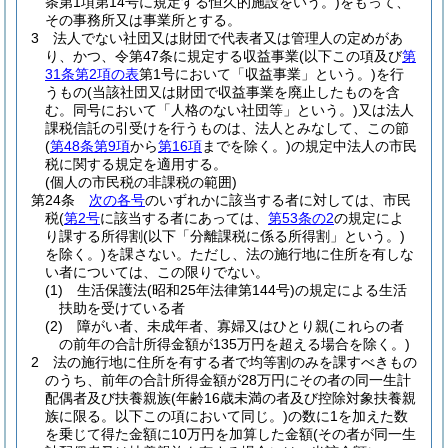
条第1項第14号に規定する恒久的施設をいう。)
をもって、
その事務所又は事業所とする。
3
法人でない社団又は財団で代表者又は管理人の定めがあ
り、かつ、令第47条に規定する収益事業
(以下この項及び
第
31条第2項の表
第1号において「収益事業」という。)
を行
うもの
(当該社団又は財団で収益事業を廃止したものを含
む。同号において「人格のない社団等」という。)
又は法人
課税信託の引受けを行うものは、法人とみなして、この節
(
第48条第9項
から
第16項
までを除く。)
の規定中法人の市民
税に関する規定を適用する。
(個人の市民税の非課税の範囲)
第24条
次の各号
のいずれかに該当する者に対しては、市民
税
(
第2号
に該当する者にあっては、
第53条の2
の規定によ
り課する所得割
(以下「分離課税に係る所得割」という。)
を除く。)
を課さない。
ただし、法の施行地に住所を有しな
い者については、この限りでない。
(1)
生活保護法
(昭和25年法律第144号)
の規定による生活
扶助を受けている者
(2)
障がい者、未成年者、寡婦又はひとり親
(これらの者
の前年の合計所得金額が135万円を超える場合を除く。)
2
法の施行地に住所を有する者で均等割のみを課すべきもの
のうち、前年の合計所得金額が28万円にその者の同一生計
配偶者及び扶養親族
(年齢16歳未満の者及び控除対象扶養親
族に限る。以下この項において同じ。)
の数に1を加えた数
を乗じて得た金額に10万円を加算した金額
(その者が同一生