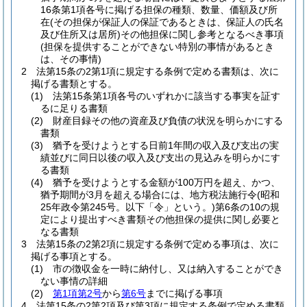
16条第1項各号に掲げる担保の種類、数量、価額及び所
在
(その担保が保証人の保証であるときは、保証人の氏名
及び住所又は居所)
その他担保に関し参考となるべき事項
(担保を提供することができない特別の事情があるとき
は、その事情)
2
法第15条の2第1項に規定する条例で定める書類は、次に
掲げる書類とする。
(1)
法第15条第1項各号のいずれかに該当する事実を証す
るに足りる書類
(2)
財産目録その他の資産及び負債の状況を明らかにする
書類
(3)
猶予を受けようとする日前1年間の収入及び支出の実
績並びに同日以後の収入及び支出の見込みを明らかにす
る書類
(4)
猶予を受けようとする金額が100万円を超え、かつ、
猶予期間が3月を超える場合には、地方税法施行令
(昭和
25年政令第245号。以下「令」という。)
第6条の10の規
定により提出すべき書類その他担保の提供に関し必要と
なる書類
3
法第15条の2第2項に規定する条例で定める事項は、次に
掲げる事項とする。
(1)
市の徴収金を一時に納付し、又は納入することができ
ない事情の詳細
(2)
第1項第2号
から
第6号
までに掲げる事項
4
法第15条の2第2項及び第3項に規定する条例で定める書類