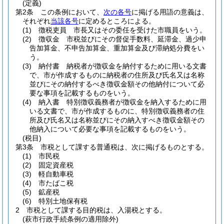
(定義)
第2条
この条例において、
次の各号
に掲げる用語の意義は、
それぞれ
当該各号
に定めるところによる。
(1)
徴税吏員 市長又はその委任を受けた市職員をいう。
(2)
徴収金 市税並びにその督促手数料、延滞金、過少申
告加算金、不申告加算金、重加算金及び滞納処分費をい
う。
(3)
納付書 納税者が徴収金を納付するために用いる文書
で、市が作成するものに納税者の住所及び氏名又は名称
並びにその納付するべき徴収金額その他納付について必
要な事項を記載するものをいう。
(4)
納入書 特別徴収義務者が徴収金を納入するために用
いる文書で、市が作成するものに、特別徴収義務者の住
所及び氏名又は名称並びにその納入すべき徴収金額その
他納入について必要な事項を記載するものをいう。
(税目)
第3条
市税として課する普通税は、次に掲げるものとする。
(1)
市民税
(2)
固定資産税
(3)
軽自動車税
(4)
市たばこ税
(5)
鉱産税
(6)
特別土地保有税
2
市税として課する目的税は、入湯税とする。
(萩市行政手続条例の適用除外)