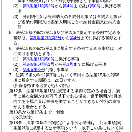
事業の継続又は生活の維持が困難となる事情の詳細
(2)
第9条第1項第2号
から
第4号
まで及び
第6号
に掲げる事
項
(3)
分割納付又は分割納入の各納付期限又は各納入期限及
び各納付期限又は各納入期限ごとの納付金額又は納入金
額
5
法第15条の6の2第1項及び第2項に規定する条例で定める
書類は、
第9条第2項第2号
から
第4号
までに掲げる書類とす
る。
6
法第15条の6の2第2項に規定する条例で定める事項は、次
に掲げる事項とする。
(1)
第9条第1項第6号
に掲げる事項
(2)
第9条第5項第1号
から
第3号
までに掲げる事項
(3)
第4項第3号
に掲げる事項
7
法第15条の6の2第3項において準用する法第15条の2第8
項に規定する期間は、20日とする。
(担保を徴する必要がない場合)
第12条
法第16条第1項に規定する条例で定める場合は、猶
予に係る金額が100万円以下である場合、猶予期間が3月以
内である場合又は担保を徴することができない特別の事情
がある場合とする。
第13条から第17条まで
削除
(公示送達)
第18条
法第20条の2の規定による公示送達は、公示事項
(同
条第2項に規定する公示事項をいう。以下この条において同