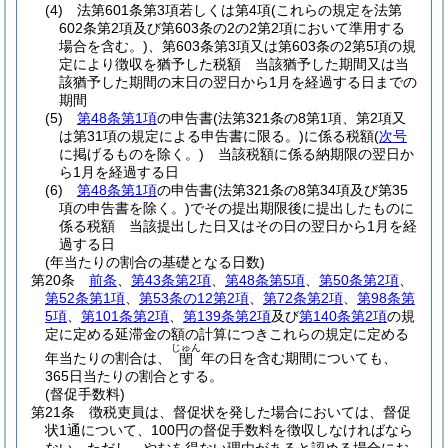
(4)
法第601条第3項若しくは第4項
(これらの規定を法第
602条第2項及び第603条の2の2第2項において準用する
場合を含む。)
、第603条第3項又は第603条の2第5項の規
定により徴収を猶予した税額 当該猶予した期間又は当
該猶予した期間の末日の翌日から1月を経過する日までの
期間
(5)
第48条第1項
の申告書
(法第321条の8第1項、第2項又
は第31項の規定による申告書に限る。)
に係る税額
(
次号
に掲げるものを除く。)
当該税額に係る納期限の翌日か
ら1月を経過する日
(6)
第48条第1項
の申告書
(法第321条の8第34項及び第35
項の申告書を除く。)
でその提出期限後に提出したものに
係る税額 当該提出した日又はその日の翌日から1月を経
過する日
(年当たりの割合の基礎となる日数)
第20条
前条
、
第43条第2項
、
第48条第5項
、
第50条第2項
、
第52条第1項
、
第53条の12第2項
、
第72条第2項
、
第98条第
5項
、
第101条第2項
、
第139条第2項
及び
第140条第2項
の規
定に定める延滞金の額の計算につきこれらの規定に定める
じゅん
年当たりの割合は、
年の日を含む期間についても、
閏
365日当たりの割合とする。
(督促手数料)
第21条
徴税吏員は、督促状を発した場合においては、督促
状1通について、100円の督促手数料を徴収しなければなら