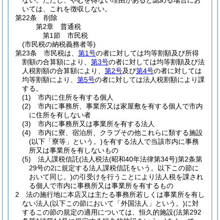
ない。
ただし、やむを得ない理由があると認める場合にお
いては、これを徴収しない。
第22条
削除
第2章
普通税
第1節
市民税
(市民税の納税義務者等)
第23条
市民税は、
第1号
の者に対しては均等割額及び所得
割額の合算額により、
第3号
の者に対しては均等割額及び法
人税割額の合算額により、
第2号
及び
第4号
の者に対しては
均等割額により、
第5号
の者に対しては法人税割額により課
する。
(1)
市内に住所を有する個人
(2)
市内に事務所、事業所又は家屋敷を有する個人で市内
に住所を有しない者
(3)
市内に事務所又は事業所を有する法人
(4)
市内に寮、宿泊所、クラブその他これらに類する施設
(以下「寮等」という。)
を有する法人で当該市内に事務
所又は事業所を有しないもの
(5)
法人課税信託
(法人税法
(昭和40年法律第34号)
第2条第
29号の2に規定する法人課税信託をいう。以下この節に
おいて同じ。)
の引受けを行うことにより法人税を課され
る個人で市内に事務所又は事業所を有するもの
2
法の施行地に本店又は主たる事務所若しくは事業所を有し
ない法人
(以下この節において「外国法人」という。)
に対
するこの節の規定の適用については、恒久的施設
(法第292