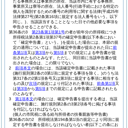
たる事務所又は事業所の所在、当該市内に有する事務所、
事業所又は寮等の所在、法人番号
(行政手続における特定の
個人を識別するための番号の利用等に関する法律
(平成25年
法律第27号)
第2条第16項に規定する法人番号をいう。以下
同じ。)
、当該該当することとなった日その他必要な事項を
申告させることができる。
第36条の3
第23条第1項第1号
の者が前年分の所得税につき
所得税法第2条第1項第37号の確定申告書
(以下本条におい
て「確定申告書」という。)
を提出した場合には、本節の規
定の適用については、当該確定申告書が提出された日に
前
条第1項
又は
第3項
から
第5項
までの規定による申告書が提
出されたものとみなす。
ただし、同日前に当該申告書が提
出された場合は、この限りでない。
2
前項本文
の場合には、当該確定申告書に記載された事項
(施行規則第2条の3第1項に規定する事項を除く。)
のうち法
第317条の2第1項各号又は第3項に規定する事項に相当する
もの及び
次項
の規定により付記された事項は、
前条第1項
又
は
第3項
から
第5項
までの規定による申告書に記載されたも
のとみなす。
3
第1項本文
の場合には、確定申告書を提出する者は、当該
確定申告書に、施行規則第2条の3第2項各号に掲げる事項
を付記しなければならない。
(個人の市民税に係る給与所得者の扶養親族等申告書)
第36条の3の2
所得税法第194条第1項の規定により同項に規
定する申告書を提出しなければならない者
(以下この条にお