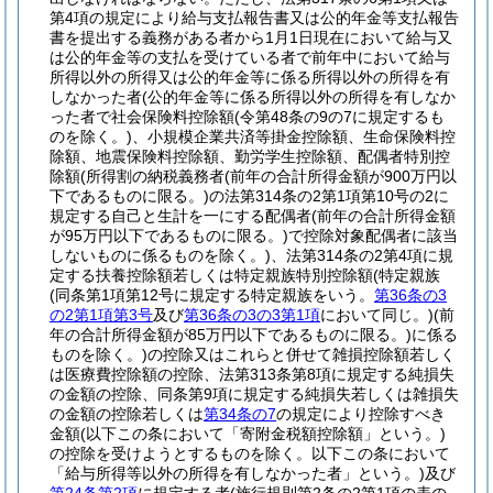
第4項の規定により給与支払報告書又は公的年金等支払報告
書を提出する義務がある者から1月1日現在において給与又
は公的年金等の支払を受けている者で前年中において給与
所得以外の所得又は公的年金等に係る所得以外の所得を有
しなかった者
(公的年金等に係る所得以外の所得を有しなか
った者で社会保険料控除額
(令第48条の9の7に規定するも
のを除く。)
、小規模企業共済等掛金控除額、生命保険料控
除額、地震保険料控除額、勤労学生控除額、配偶者特別控
除額
(所得割の納税義務者
(前年の合計所得金額が900万円以
下であるものに限る。)
の法第314条の2第1項第10号の2に
規定する自己と生計を一にする配偶者
(前年の合計所得金額
が95万円以下であるものに限る。)
で控除対象配偶者に該当
しないものに係るものを除く。)
、法第314条の2第4項に規
定する扶養控除額若しくは特定親族特別控除額
(特定親族
(同条第1項第12号に規定する特定親族をいう。
第36条の3
の2第1項第3号
及び
第36条の3の3第1項
において同じ。)
(前
年の合計所得金額が85万円以下であるものに限る。)
に係る
ものを除く。)
の控除又はこれらと併せて雑損控除額若しく
は医療費控除額の控除、法第313条第8項に規定する純損失
の金額の控除、同条第9項に規定する純損失若しくは雑損失
の金額の控除若しくは
第34条の7
の規定により控除すべき
金額
(以下この条において「寄附金税額控除額」という。)
の控除を受けようとするものを除く。以下この条において
「給与所得等以外の所得を有しなかった者」という。)
及び