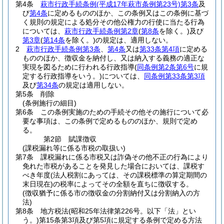
第4条
萩市行政手続条例
(平成17年萩市条例第23号)
第3条
及
び
第4条
に定めるもののほか、この条例又はこの条例に基づ
く規則の規定による処分その他公権力の行使に当たる行為
については、
萩市行政手続条例第2章
(
第8条
を除く。)
及び
第3章
(
第14条
を除く。)
の規定は、適用しない。
2
萩市行政手続条例第3条
、
第4条
又は
第33条第4項
に定める
もののほか、徴収金を納付し、又は納入する義務の適正な
実現を図るために行われる行政指導
(
同条例第2条第6号
に規
定する行政指導をいう。)
については、
同条例第33条第3項
及び
第34条
の規定は適用しない。
第5条
削除
(条例施行の細目)
第6条
この条例実施のための手続その他その施行について必
要な事項は、この条例で定めるもののほか、規則で定め
る。
第2節
賦課徴収
(課税漏れ等に係る市税の取扱い)
第7条
課税漏れに係る市税又は詐偽その他不正の行為により
免れた市税があることを発見した場合においては、課税す
べき年度
(法人税割にあっては、その課税標準の算定期間の
末日現在)
の税率によってその全額を直ちに徴収する。
(徴収猶予に係る市の徴収金の分割納付又は分割納入の方
法)
第8条
地方税法
(昭和25年法律第226号。以下「法」とい
う。)
第15条第3項及び第5項に規定する条例で定める方法