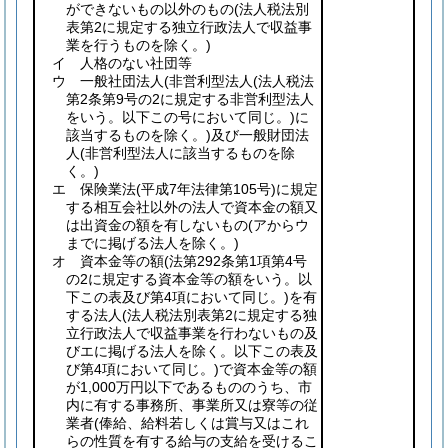
ができないもの以外のもの
(法人税法別
表第2に規定する独立行政法人で収益事
業を行うものを除く。)
イ 人格のない社団等
ウ 一般社団法人
(非営利型法人
(法人税法
第2条第9号の2に規定する非営利型法人
をいう。以下この号において同じ。)
に
該当するものを除く。)
及び一般財団法
人
(非営利型法人に該当するものを除
く。)
エ 保険業法
(平成7年法律第105号)
に規定
する相互会社以外の法人で資本金の額又
は出資金の額を有しないもの
(アからウ
までに掲げる法人を除く。)
オ 資本金等の額
(法第292条第1項第4号
の2に規定する資本金等の額をいう。以
下この表及び第4項において同じ。)
を有
する法人
(法人税法別表第2に規定する独
立行政法人で収益事業を行わないもの及
びエに掲げる法人を除く。以下この表及
び第4項において同じ。)
で資本金等の額
が1,000万円以下であるもののうち、市
内に有する事務所、事業所又は寮等の従
業者
(俸給、給料若しくは賞与又はこれ
らの性質を有する給与の支給を受けるこ