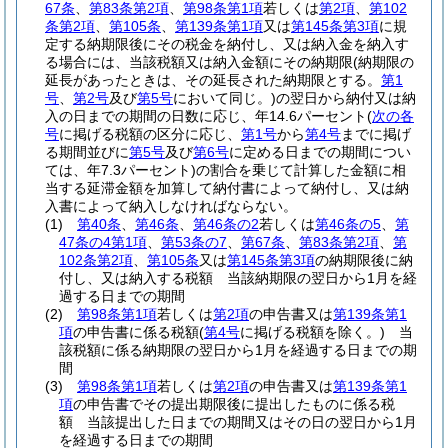
67条
、
第83条第2項
、
第98条第1項
若しくは
第2項
、
第102
条第2項
、
第105条
、
第139条第1項
又は
第145条第3項
に規
定する納期限後にその税金を納付し、又は納入金を納入す
る場合には、当該税額又は納入金額にその納期限
(納期限の
延長があったときは、その延長された納期限とする。
第1
号
、
第2号
及び
第5号
において同じ。)
の翌日から納付又は納
入の日までの期間の日数に応じ、年14.6パーセント
(
次の各
号
に掲げる税額の区分に応じ、
第1号
から
第4号
までに掲げ
る期間並びに
第5号
及び
第6号
に定める日までの期間につい
ては、年7.3パーセント)
の割合を乗じて計算した金額に相
当する延滞金額を加算して納付書によって納付し、又は納
入書によって納入しなければならない。
(1)
第40条
、
第46条
、
第46条の2
若しくは
第46条の5
、
第
47条の4第1項
、
第53条の7
、
第67条
、
第83条第2項
、
第
102条第2項
、
第105条
又は
第145条第3項
の納期限後に納
付し、又は納入する税額 当該納期限の翌日から1月を経
過する日までの期間
(2)
第98条第1項
若しくは
第2項
の申告書又は
第139条第1
項
の申告書に係る税額
(
第4号
に掲げる税額を除く。)
当
該税額に係る納期限の翌日から1月を経過する日までの期
間
(3)
第98条第1項
若しくは
第2項
の申告書又は
第139条第1
項
の申告書でその提出期限後に提出したものに係る税
額 当該提出した日までの期間又はその日の翌日から1月
を経過する日までの期間