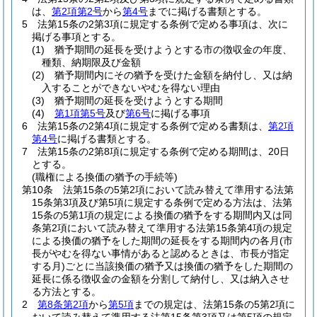
は、
第2項第2号
から
第4号
までに掲げる書類とする。
5
法第15条の2第3項に規定する条例で定める事項は、次に
掲げる事項とする。
(1)
猶予期間の延長を受けようとする市の徴収金の年度、
種類、納期限及び金額
(2)
猶予期間内にその猶予を受けた金額を納付し、又は納
入することができないやむを得ない理由
(3)
猶予期間の延長を受けようとする期間
(4)
第1項第5号
及び
第6号
に掲げる事項
6
法第15条の2第4項に規定する条例で定める書類は、
第2項
第4号
に掲げる書類とする。
7
法第15条の2第8項に規定する条例で定める期間は、20日
とする。
(職権による換価の猶予の手続等)
第10条
法第15条の5第2項において読み替えて準用する法第
15条第3項及び第5項に規定する条例で定める方法は、法第
15条の5第1項の規定による換価の猶予をする期間内又は同
条第2項において読み替えて準用する法第15条第4項の規定
による換価の猶予をした期間の延長をする期間内の各月
(市
長がやむを得ない事情があると認めるときは、市長が指定
する月)
ごとに当該換価の猶予又は換価の猶予をした期間の
延長に係る徴収金の金額を分割して納付し、又は納入させ
る方法とする。
2
第8条第2項
から
第5項
までの規定は、法第15条の5第2項に