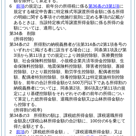
額を除外して算定する。
6
前項
の規定は、前年分の所得税に係る
第36条の3第1項
に
規定する確定申告書に特定株式等譲渡所得金額に係る所得
の明細に関する事項その他施行規則に定める事項の記載が
あるときは、当該特定株式等譲渡所得金額に係る所得の金
額については、適用しない。
第34条
削除
(所得控除)
第34条の2
所得割の納税義務者が法第314条の2第1項各号の
いずれかに掲げる者に該当する場合には、同条第1項及び第
3項から第11項までの規定により雑損控除額、医療費控除
額、社会保険料控除額、小規模企業共済等掛金控除額、生
命保険料控除額、地震保険料控除額、障害者控除額、寡婦
控除額、ひとり親控除額、勤労学生控除額、配偶者控除
額、配偶者特別控除額、扶養控除額又は特定親族特別控除
額を、前年の合計所得金額が2,500万円以下である所得割の
納税義務者については、同条第2項、第6項及び第11項の規
定により基礎控除額をそれぞれその者の前年の所得につい
て算定した総所得金額、退職所得金額又は山林所得金額か
ら控除する。
(所得割の税率)
第34条の3
所得割の額は、課税総所得金額、課税退職所得
金額及び課税山林所得金額の合計額に、100分の6を乗じて
得た金額とする。
2
前項
の「課税総所得金額」、「課税退職所得金額」又は