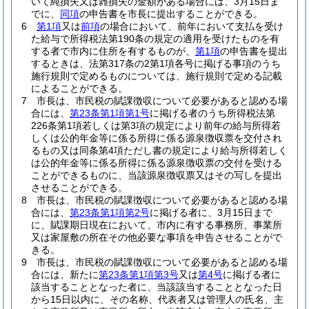
いて純損失又は雑損失の金額がある場合には、3月15日ま
でに、
同項
の申告書を市長に提出することができる。
6
第1項
又は
前項
の場合において、前年において支払を受け
た給与で所得税法第190条の規定の適用を受けたものを有
する者で市内に住所を有するものが、
第1項
の申告書を提出
するときは、法第317条の2第1項各号に掲げる事項のうち
施行規則で定めるものについては、施行規則で定める記載
によることができる。
7
市長は、市民税の賦課徴収について必要があると認める場
合には、
第23条第1項第1号
に掲げる者のうち所得税法第
226条第1項若しくは第3項の規定により前年の給与所得若
しくは公的年金等に係る所得に係る源泉徴収票を交付され
るもの又は同条第4項ただし書の規定により給与所得若しく
は公的年金等に係る所得に係る源泉徴収票の交付を受ける
ことができるものに、当該源泉徴収票又はその写しを提出
させることができる。
8
市長は、市民税の賦課徴収について必要があると認める場
合には、
第23条第1項第2号
に掲げる者に、3月15日まで
に、賦課期日現在において、市内に有する事務所、事業所
又は家屋敷の所在その他必要な事項を申告させることがで
きる。
9
市長は、市民税の賦課徴収について必要があると認める場
合には、新たに
第23条第1項第3号
又は
第4号
に掲げる者に
該当することとなった者に、当該該当することとなった日
から15日以内に、その名称、代表者又は管理人の氏名、主