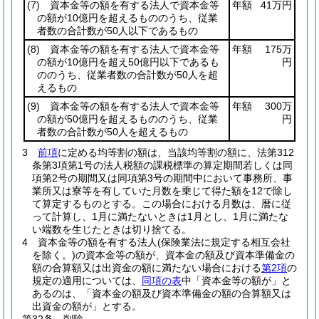
(7)
資本金等の額を有する法人で資本金等
年額
41万円
の額が10億円を超えるもののうち、従業
者数の合計数が50人以下であるもの
(8)
資本金等の額を有する法人で資本金等
年額
175万
の額が10億円を超え50億円以下であるも
円
ののうち、従業者数の合計数が50人を超
えるもの
(9)
資本金等の額を有する法人で資本金等
年額
300万
の額が50億円を超えるもののうち、従業
円
者数の合計数が50人を超えるもの
3
前項
に定める均等割の額は、当該均等割の額に、法第312
条第3項第1号の法人税額の課税標準の算定期間若しくは同
項第2号の期間又は同項第3号の期間中において事務所、事
業所又は寮等を有していた月数を乗じて得た額を12で除し
て算定するものとする。
この場合における月数は、暦に従
って計算し、1月に満たないときは1月とし、1月に満たな
い端数を生じたときは切り捨てる。
4
資本金等の額を有する法人
(保険業法に規定する相互会社
を除く。)
の資本金等の額が、資本金の額及び資本準備金の
額の合算額又は出資金の額に満たない場合における
第2項
の
規定の適用については、
同項の表
中「資本金等の額が」と
あるのは、「資本金の額及び資本準備金の額の合算額又は
出資金の額が」とする。