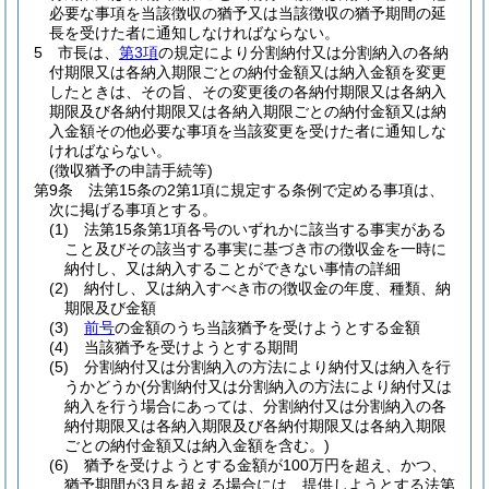
必要な事項を当該徴収の猶予又は当該徴収の猶予期間の延
長を受けた者に通知しなければならない。
5
市長は、
第3項
の規定により分割納付又は分割納入の各納
付期限又は各納入期限ごとの納付金額又は納入金額を変更
したときは、その旨、その変更後の各納付期限又は各納入
期限及び各納付期限又は各納入期限ごとの納付金額又は納
入金額その他必要な事項を当該変更を受けた者に通知しな
ければならない。
(徴収猶予の申請手続等)
第9条
法第15条の2第1項に規定する条例で定める事項は、
次に掲げる事項とする。
(1)
法第15条第1項各号のいずれかに該当する事実がある
こと及びその該当する事実に基づき市の徴収金を一時に
納付し、又は納入することができない事情の詳細
(2)
納付し、又は納入すべき市の徴収金の年度、種類、納
期限及び金額
(3)
前号
の金額のうち当該猶予を受けようとする金額
(4)
当該猶予を受けようとする期間
(5)
分割納付又は分割納入の方法により納付又は納入を行
うかどうか
(分割納付又は分割納入の方法により納付又は
納入を行う場合にあっては、分割納付又は分割納入の各
納付期限又は各納入期限及び各納付期限又は各納入期限
ごとの納付金額又は納入金額を含む。)
(6)
猶予を受けようとする金額が100万円を超え、かつ、
猶予期間が3月を超える場合には、提供しようとする法第