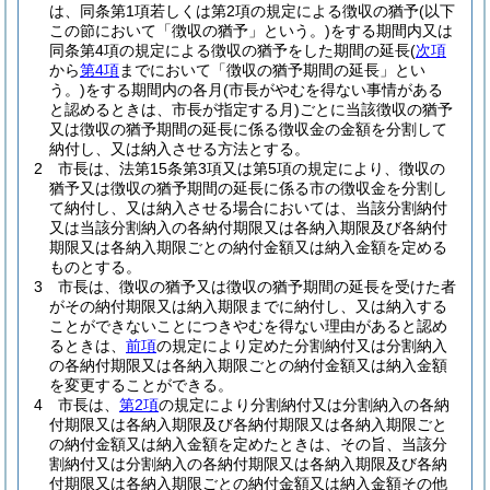
は、同条第1項若しくは第2項の規定による徴収の猶予
(以下
この節において「徴収の猶予」という。)
をする期間内又は
同条第4項の規定による徴収の猶予をした期間の延長
(
次項
から
第4項
までにおいて「徴収の猶予期間の延長」とい
う。)
をする期間内の各月
(市長がやむを得ない事情がある
と認めるときは、市長が指定する月)
ごとに当該徴収の猶予
又は徴収の猶予期間の延長に係る徴収金の金額を分割して
納付し、又は納入させる方法とする。
2
市長は、法第15条第3項又は第5項の規定により、徴収の
猶予又は徴収の猶予期間の延長に係る市の徴収金を分割し
て納付し、又は納入させる場合においては、当該分割納付
又は当該分割納入の各納付期限又は各納入期限及び各納付
期限又は各納入期限ごとの納付金額又は納入金額を定める
ものとする。
3
市長は、徴収の猶予又は徴収の猶予期間の延長を受けた者
がその納付期限又は納入期限までに納付し、又は納入する
ことができないことにつきやむを得ない理由があると認め
るときは、
前項
の規定により定めた分割納付又は分割納入
の各納付期限又は各納入期限ごとの納付金額又は納入金額
を変更することができる。
4
市長は、
第2項
の規定により分割納付又は分割納入の各納
付期限又は各納入期限及び各納付期限又は各納入期限ごと
の納付金額又は納入金額を定めたときは、その旨、当該分
割納付又は分割納入の各納付期限又は各納入期限及び各納
付期限又は各納入期限ごとの納付金額又は納入金額その他