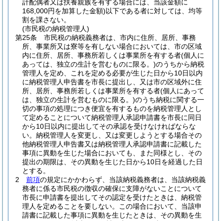
計配偶者又は扶養親族を有する場合には、当該金額に
168,000円を加算した金額)
以下である者に対しては、均等
割を課さない。
(市民税の納税管理人)
第25条
市民税の納税義務者は、市内に住所、居所、事務
所、事業所又は寮等を有しない場合においては、市の区域
内に住所、居所、事務所若しくは事業所を有する者
(個人に
あっては、独立の生計を営むものに限る。)
のうちから納税
管理人を定め、これを定める必要が生じた日から10日以内
に納税管理人申告書を市長に提出し、又は市の区域外に住
所、居所、事務所若しくは事業所を有する者
(個人にあって
は、独立の生計を営むものに限る。)
のうち納税に関する一
切の事項の処理につき便宜を有するものを納税管理人とし
て定めることについて納税管理人承認申請書を市長に同日
から10日以内に提出してその承認を受けなければならな
い。
納税管理人を変更し、又は変更しようとする場合その
他納税管理人申告書又は納税管理人承認申請書に記載した
事項に異動を生じた場合においても、また同様とし、その
提出の期限は、その異動を生じた日から10日を経過した日
とする。
2
前項
の規定にかかわらず、当該納税義務者は、当該納税義
務者に係る市民税の徴収の確保に支障がないことについて
市長に申請書を提出してその認定を受けたときは、納税管
理人を定めることを要しない。
この場合において、当該申
請書に記載した事項に異動を生じたときは、その異動を生