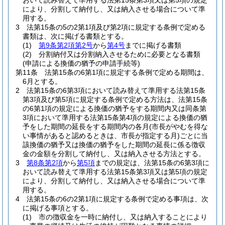
おいて読み替えて準用する法第15条第3項又は第5項の規定
により、分割して納付し、又は納入させる場合について準
用する。
3
法第15条の5の2第1項及び第2項に規定する条例で定める
書類は、次に掲げる書類とする。
(1)
第9条第2項第2号
から
第4号
までに掲げる書類
(2)
分割納付又は分割納入させるために必要となる書類
(申請による換価の猶予の申請手続等)
第11条
法第15条の6第1項に規定する条例で定める期間は、
6月とする。
2
法第15条の6第3項において読み替えて準用する法第15条
第3項及び第5項に規定する条例で定める方法は、法第15条
の6第1項の規定による換価の猶予をする期間内又は同条第
3項において準用する法第15条第4項の規定による換価の猶
予をした期間の延長をする期間内の各月
(市長がやむを得な
い事情があると認めるときは、市長が指定する月)
ごとに当
該換価の猶予又は換価の猶予をした期間の延長に係る徴収
金の金額を分割して納付し、又は納入させる方法とする。
3
第8条第2項
から
第5項
までの規定は、法第15条の6第3項に
おいて読み替えて準用する法第15条第3項又は第5項の規定
により、分割して納付し、又は納入させる場合について準
用する。
4
法第15条の6の2第1項に規定する条例で定める事項は、次
に掲げる事項とする。
(1)
市の徴収金を一時に納付し、又は納入することにより