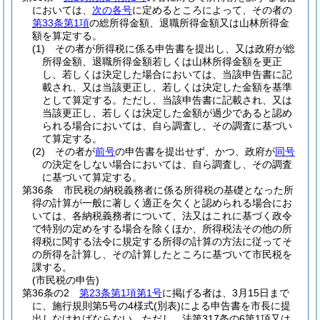
においては、
次の各号
に定めるところによって、その者の
第33条第1項
の総所得金額、退職所得金額又は山林所得金
額を算定する。
(1)
その者が所得税に係る申告書を提出し、又は政府が総
所得金額、退職所得金額若しくは山林所得金額を更正
し、若しくは決定した場合においては、当該申告書に記
載され、又は当該更正し、若しくは決定した金額を基準
として算定する。
ただし、当該申告書に記載され、又は
当該更正し、若しくは決定した金額が過少であると認め
られる場合においては、自ら調査し、その調査に基づい
て算定する。
(2)
その者が
前号
の申告書を提出せず、かつ、政府が
同号
の決定をしない場合においては、自ら調査し、その調査
に基づいて算定する。
第36条
市民税の納税義務者に係る所得税の基礎となった所
得の計算が一般に著しく適正を欠くと認められる場合にお
いては、各納税義務者について、法又はこれに基づく政令
で特別の定めをする場合を除くほか、所得税法その他の所
得税に関する法令に規定する所得の計算の方法に従ってそ
の所得を計算し、その計算したところに基づいて市民税を
課する。
(市民税の申告)
第36条の2
第23条第1項第1号
に掲げる者は、3月15日まで
に、施行規則第5号の4様式
(別表)
による申告書を市長に提
出しなければならない。
ただし、法第317条の6第1項又は