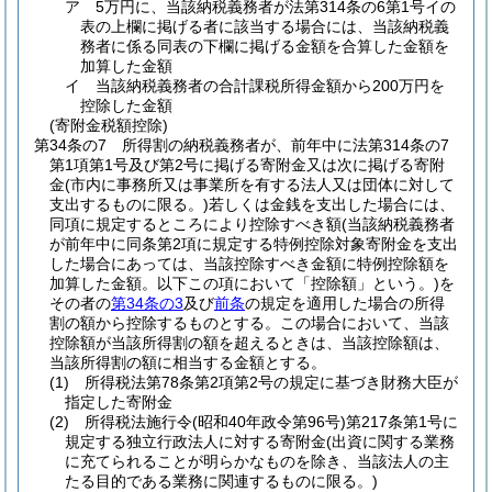
ア
5万円に、当該納税義務者が法第314条の6第1号イの
表の上欄に掲げる者に該当する場合には、当該納税義
務者に係る同表の下欄に掲げる金額を合算した金額を
加算した金額
イ
当該納税義務者の合計課税所得金額から200万円を
控除した金額
(寄附金税額控除)
第34条の7
所得割の納税義務者が、前年中に法第314条の7
第1項第1号及び第2号に掲げる寄附金又は次に掲げる寄附
金
(市内に事務所又は事業所を有する法人又は団体に対して
支出するものに限る。)
若しくは金銭を支出した場合には、
同項に規定するところにより控除すべき額
(当該納税義務者
が前年中に同条第2項に規定する特例控除対象寄附金を支出
した場合にあっては、当該控除すべき金額に特例控除額を
加算した金額。以下この項において「控除額」という。)
を
その者の
第34条の3
及び
前条
の規定を適用した場合の所得
割の額から控除するものとする。
この場合において、当該
控除額が当該所得割の額を超えるときは、当該控除額は、
当該所得割の額に相当する金額とする。
(1)
所得税法第78条第2項第2号の規定に基づき財務大臣が
指定した寄附金
(2)
所得税法施行令
(昭和40年政令第96号)
第217条第1号に
規定する独立行政法人に対する寄附金
(出資に関する業務
に充てられることが明らかなものを除き、当該法人の主
たる目的である業務に関連するものに限る。)