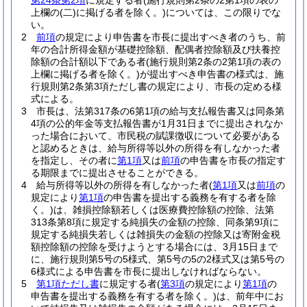
第24条第2項
に規定する者
(施行規則第2条の2第1項の表の
上欄の
(二)
に掲げる者を除く。)
については、この限りでな
い。
2
前項
の規定により申告書を市長に提出すべき者のうち、前
年の合計所得金額が基礎控除額、配偶者控除額及び扶養控
除額の合計額以下である者
(施行規則第2条の2第1項の表の
上欄に掲げる者を除く。)
が提出すべき申告書の様式は、施
行規則第2条第3項ただし書の規定により、市長の定める様
式による。
3
市長は、法第317条の6第1項の給与支払報告書又は同条第
4項の公的年金等支払報告書が1月31日までに提出されなか
った場合において、市民税の賦課徴収について必要がある
と認めるときは、給与所得等以外の所得を有しなかった者
を指定し、その者に
第1項
又は
前項
の申告書を市長の指定す
る期限までに提出させることができる。
4
給与所得等以外の所得を有しなかった者
(
第1項
又は
前項
の
規定により
第1項
の申告書を提出する義務を有する者を除
く。)
は、雑損控除額若しくは医療費控除額の控除、法第
313条第8項に規定する純損失の金額の控除、同条第9項に
規定する純損失若しくは雑損失の金額の控除又は寄附金税
額控除額の控除を受けようとする場合には、3月15日まで
に、施行規則第5号の5様式、第5号の5の2様式又は第5号の
6様式による申告書を市長に提出しなければならない。
5
第1項ただし書
に規定する者
(
第3項
の規定により
第1項
の
申告書を提出する義務を有する者を除く。)
は、前年中にお