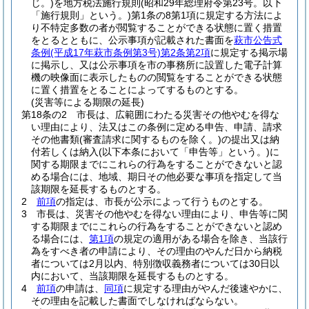
じ。)
を地方税法施行規則
(昭和29年総理府令第23号。以下
「施行規則」という。)
第1条の8第1項に規定する方法によ
り不特定多数の者が閲覧することができる状態に置く措置
をとるとともに、公示事項が記載された書面を
萩市公告式
条例
(平成17年萩市条例第3号)
第2条第2項
に規定する掲示場
に掲示し、又は公示事項を市の事務所に設置した電子計算
機の映像面に表示したものの閲覧をすることができる状態
に置く措置をとることによってするものとする。
(災害等による期限の延長)
第18条の2
市長は、広範囲にわたる災害その他やむを得な
い理由により、法又はこの条例に定める申告、申請、請求
その他書類
(審査請求に関するものを除く。)
の提出又は納
付若しくは納入
(以下本条において「申告等」という。)
に
関する期限までにこれらの行為をすることができないと認
める場合には、地域、期日その他必要な事項を指定して当
該期限を延長するものとする。
2
前項
の指定は、市長が公示によって行うものとする。
3
市長は、災害その他やむを得ない理由により、申告等に関
する期限までにこれらの行為をすることができないと認め
る場合には、
第1項
の規定の適用がある場合を除き、当該行
為をすべき者の申請により、その理由のやんだ日から納税
者については2月以内、特別徴収義務者については30日以
内において、当該期限を延長するものとする。
4
前項
の申請は、
同項
に規定する理由がやんだ後速やかに、
その理由を記載した書面でしなければならない。