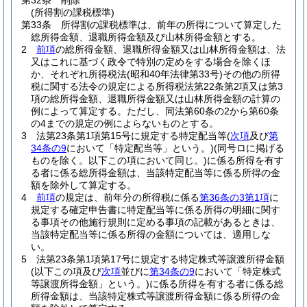
第32条
削除
(所得割の課税標準)
第33条
所得割の課税標準は、前年の所得について算定した
総所得金額、退職所得金額及び山林所得金額とする。
2
前項
の総所得金額、退職所得金額又は山林所得金額は、法
又はこれに基づく政令で特別の定めをする場合を除くほ
か、それぞれ所得税法
(昭和40年法律第33号)
その他の所得
税に関する法令の規定による所得税法第22条第2項又は第3
項の総所得金額、退職所得金額又は山林所得金額の計算の
例によって算定する。
ただし、同法第60条の2から第60条
の4までの規定の例によらないものとする。
3
法第23条第1項第15号に規定する特定配当等
(
次項
及び
第
34条の9
において「特定配当等」という。)
(同号ロに掲げる
ものを除く。以下この項において同じ。)
に係る所得を有す
る者に係る総所得金額は、当該特定配当等に係る所得の金
額を除外して算定する。
4
前項
の規定は、前年分の所得税に係る
第36条の3第1項
に
規定する確定申告書に特定配当等に係る所得の明細に関す
る事項その他施行規則に定める事項の記載があるときは、
当該特定配当等に係る所得の金額については、適用しな
い。
5
法第23条第1項第17号に規定する特定株式等譲渡所得金額
(以下この項及び
次項
並びに
第34条の9
において「特定株式
等譲渡所得金額」という。)
に係る所得を有する者に係る総
所得金額は、当該特定株式等譲渡所得金額に係る所得の金