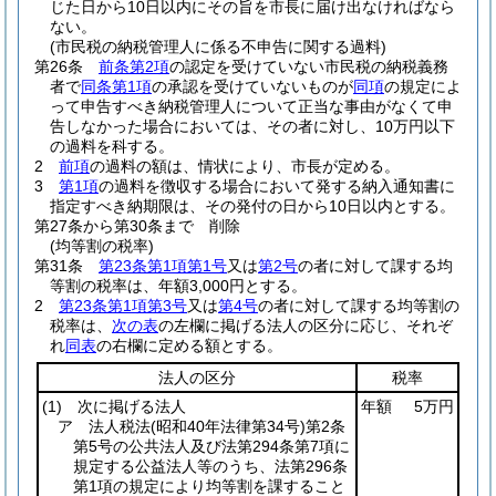
じた日から10日以内にその旨を市長に届け出なければなら
ない。
(市民税の納税管理人に係る不申告に関する過料)
第26条
前条第2項
の認定を受けていない市民税の納税義務
者で
同条第1項
の承認を受けていないものが
同項
の規定によ
って申告すべき納税管理人について正当な事由がなくて申
告しなかった場合においては、その者に対し、10万円以下
の過料を科する。
2
前項
の過料の額は、情状により、市長が定める。
3
第1項
の過料を徴収する場合において発する納入通知書に
指定すべき納期限は、その発付の日から10日以内とする。
第27条から第30条まで
削除
(均等割の税率)
第31条
第23条第1項第1号
又は
第2号
の者に対して課する均
等割の税率は、年額3,000円とする。
2
第23条第1項第3号
又は
第4号
の者に対して課する均等割の
税率は、
次の表
の左欄に掲げる法人の区分に応じ、それぞ
れ
同表
の右欄に定める額とする。
法人の区分
税率
(1)
次に掲げる法人
年額
5万円
ア 法人税法
(昭和40年法律第34号)
第2条
第5号の公共法人及び法第294条第7項に
規定する公益法人等のうち、法第296条
第1項の規定により均等割を課すること