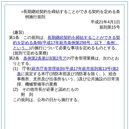
○長期継続契約を締結することができる契約を定める条
例施行規則
平成21年4月1日
規則第15号
(趣旨)
第1条
この規則は、
長期継続契約を締結することができる契
約を定める条例
(平成17年萩市条例第298号。以下「条例」
という。)
の施行について必要な事項を定めるものとする。
(規則で定める業務)
第2条
条例第2条第1項第2号ア
の庁舎管理業務は、次のとお
りとする。
(1)
庁舎
(
萩市庁舎管理規則
(平成17年萩市規則第13号)
第2
条
に規定する本庁
(消防本部及び消防署を除く。)
、総合
事務所、支所及び出張所をいう。)
及び公共施設の日常清
掃、機械警備等の業務
(2)
その他市長が必要と認めたもの
附
則
この規則は、公布の日から施行する。