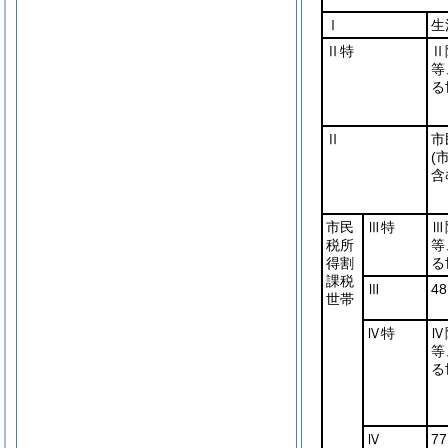
Ⅰ
生
Ⅱ特
Ⅱ
等
る
Ⅱ
市
(
含
市民
Ⅲ特
Ⅲ
税所
等
得割
る
課税
Ⅲ
4
世帯
Ⅳ特
Ⅳ
等
る
Ⅳ
7