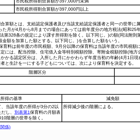
市民税所得割合算額が397,000円未満
市民税所得割合算額が397,000円以上
割合算額とは、支給認定保護者及び当該支給認定保護者と同一の世帯に属
た月が4月から8月までの場合にあっては前年度分の地方税法(昭和25年法
同法第328条の規定により課す所得割を除く。以下同じ。)の額(同法附
該金額を加算した額とする。以下同じ。)を合算した額をいう。
の保育料は前年度の市民税額、9月分以降の保育料は当該年度の市民税額
算定には、配当控除、住宅借入金等特別税額控除、寄附金税額控除(地方
にかかる認定区分は、入所した月にかかわらず年度当初の年齢(4月1日現
護者と生計を一にする子どもについては、次により保育料を決定する。
階層区分
所得の基準
減免額
、当該年度の所得が3分の2以
所得減少後の階層による。
ただし、
別表第1
保育料の月額表
D10階層の世帯を除く。
条関係)