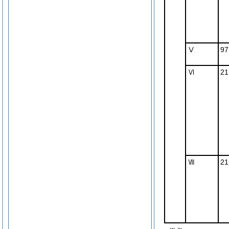
Ⅴ
9
Ⅵ
2
Ⅶ
2