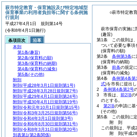
萩市特定教育・保育施設及び特定地域型
保育事業の利用者負担等に関する条例施
○萩市特定教
行規則
平成27年4月1日 規則第14号
萩市保育の実施に関
(令和8年4月1日施行)
(趣旨)
第1条
この規則は
条項目次
沿革
ついて必要な事項
本則
(保育料の額)
第1条
(趣旨)
第2条
条例第3条
に
第2条
(保育料の額)
(保育料の納期)
第3条
(保育料の納期)
第3条
前条
の規定
第4条
(保育料の減免)
(保育料の減免)
第5条
(その他)
第4条
条例第4条第
附則
式
)
を市長に提出し
附則
(平成28年3月1日規則第1号)
2
条例第4条第2号
附則
(平成28年3月28日規則第7号)
3
市長は、
前2項
の
附則
(平成29年4月1日規則第24号)
のとする。
附則
(平成30年4月1日規則第19号)
4
第2項
の申請に基
附則
(令和元年10月1日規則第15号)
(その他)
附則
(令和3年3月25日規則第56号)
第5条
この規則に
附則
(令和4年3月1日規則第3号)
附
則
附則
(令和6年8月30日規則第31号)
この規則は、平成2
附則
(令和8年3月31日規則第20号)
附
則
(平成2
別表第1
(第2条関係)