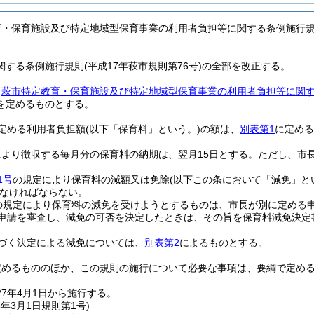
育・保育施設及び特定地域型保育事業の利用者負担等に関する条例施行
する条例施行規則(平成17年萩市規則第76号)の全部を改正する。
、
萩市特定教育・保育施設及び特定地域型保育事業の利用者負担等に関
を定めるものとする。
定める利用者負担額
(以下「保育料」という。)
の額は、
別表第1
に定める
により徴収する毎月分の保育料の納期は、翌月15日とする。
ただし、市
1号
の規定により保育料の減額又は免除
(以下この条において「減免」と
なければならない。
の規定により保育料の減免を受けようとするものは、市長が別に定める
申請を審査し、減免の可否を決定したときは、その旨を保育料減免決定
づく決定による減免については、
別表第2
によるものとする。
定めるもののほか、この規則の施行について必要な事項は、要綱で定め
7年4月1日から施行する。
8年3月1日
規則第1号)