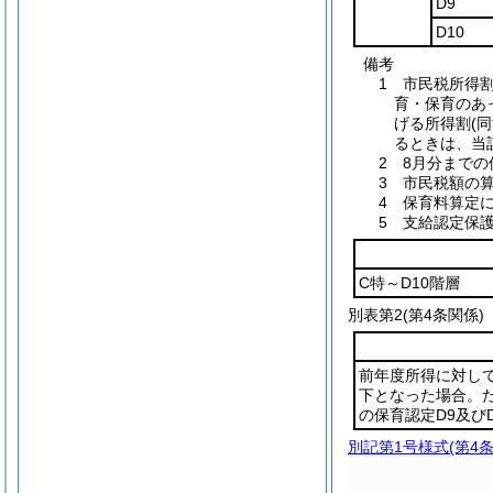
D9
D10
備考
1 市民税所得
育・保育のあっ
げる所得割(
るときは、当
2 8月分まで
3 市民税額の
4 保育料算定
5 支給認定保
C特～D10階層
別表第2
(第4条関係)
前年度所得に対して
下となった場合。
の保育認定D9及び
別記第1号様式
(第4