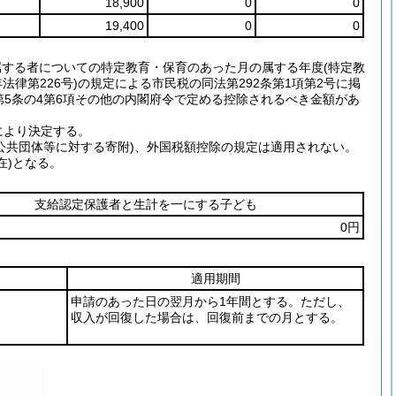
18,900
0
0
19,400
0
0
する者についての特定教育・保育のあった月の属する年度(特定教
律第226号)の規定による市民税の同法第292条第1項第2号に掲
則第5条の4第6項その他の内閣府令で定める控除されるべき金額があ
により決定する。
公共団体等に対する寄附)、外国税額控除の規定は適用されない。
在)となる。
支給認定保護者と生計を一にする子ども
0円
適用期間
申請のあった日の翌月から1年間とする。ただし、
収入が回復した場合は、回復前までの月とする。