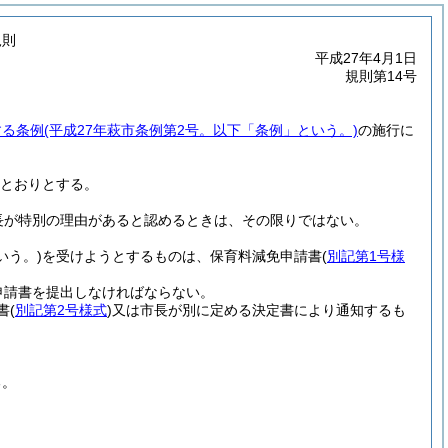
規則
平成27年4月1日
規則第14号
する条例
(平成27年萩市条例第2号。以下「条例」という。)
の施行に
とおりとする。
長が特別の理由があると認めるときは、その限りではない。
いう。)
を受けようとするものは、保育料減免申請書
(
別記第1号様
申請書を提出しなければならない。
書
(
別記第2号様式
)
又は市長が別に定める決定書により通知するも
る。