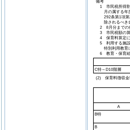
備考
1 市民税所得
月の属する年
292条第1項
除されるべき
2 8月分まで
3 市民税額の
4 保育料算定
5 利用する施
特別利用教育
6 教育・保育
C特～D10階層
(2) 保育料徴収
A
B特
B