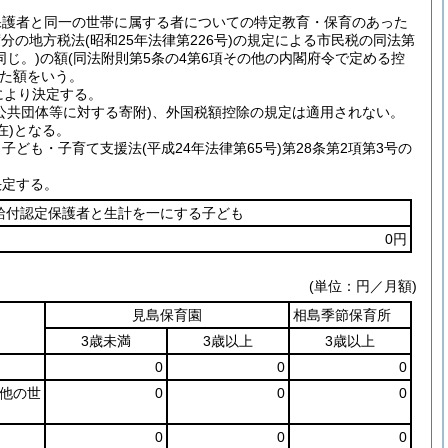
保護者と同一の世帯に属する者についての特定教育・保育のあった
の地方税法(昭和25年法律第226号)の規定による市民税の同法第
同じ。)の額(同法附則第5条の4第6項その他の内閣府令で定める控
した額をいう。
により決定する。
公共団体等に対する寄附)、外国税額控除の規定は適用されない。
在)となる。
も・子育て支援法(平成24年法律第65号)第28条第2項第3号の
決定する。
給付認定保護者と生計を一にする子ども
0円
(単位：円／月額)
見島保育園
相島季節保育所
3歳未満
3歳以上
3歳以上
0
0
0
他の世
0
0
0
0
0
0