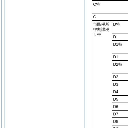
C特
C
市民税所
D特
得割課税
世帯
D
D1特
D1
D2特
D2
D3
D4
D5
D6
D7
D8