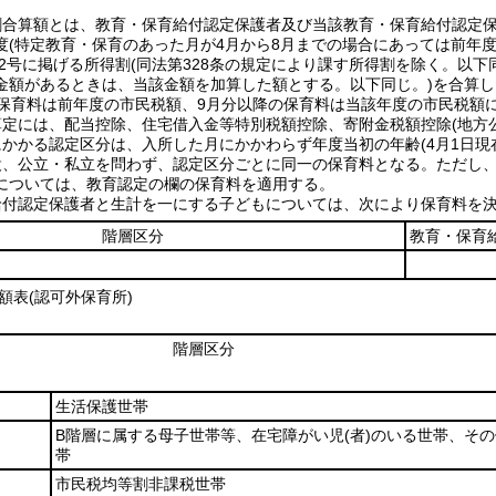
割合算額とは、教育・保育給付認定保護者及び当該教育・保育給付認定
度(特定教育・保育のあった月が4月から8月までの場合にあっては前年度分
第2号に掲げる所得割(同法第328条の規定により課す所得割を除く。以下
金額があるときは、当該金額を加算した額とする。以下同じ。)を合算
の保育料は前年度の市民税額、9月分以降の保育料は当該年度の市民税額
算定には、配当控除、住宅借入金等特別税額控除、寄附金税額控除(地方
にかかる認定区分は、入所した月にかかわらず年度当初の年齢(4月1日現
設、公立・私立を問わず、認定区分ごとに同一の保育料となる。ただし、子ど
については、教育認定の欄の保育料を適用する。
給付認定保護者と生計を一にする子どもについては、次により保育料を
階層区分
教育・保育
金額表(認可外保育所)
階層区分
生活保護世帯
B階層に属する母子世帯等、在宅障がい児
(者)
のいる世帯、その
帯
市民税均等割非課税世帯