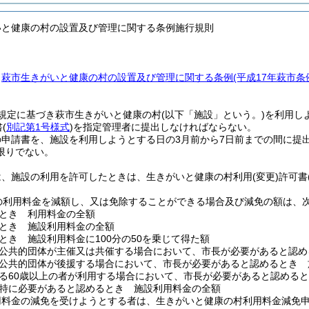
いと健康の村の設置及び管理に関する条例施行規則
、
萩市生きがいと健康の村の設置及び管理に関する条例
(平成17年萩市条
。
規定に基づき萩市生きがいと健康の村
(以下「施設」という。)
を利用し
書
(
別記第1号様式
)
を指定管理者に提出しなければならない。
の申請書を、施設を利用しようとする日の3月前から7日前までの間に提
限りでない。
は、施設の利用を許可したときは、生きがいと健康の村利用
(変更)
許可書
の利用料金を減額し、又は免除することができる場合及び減免の額は、
とき 利用料金の全額
とき 施設利用料金の全額
とき 施設利用料金に100分の50を乗じて得た額
公共的団体が主催又は共催する場合において、市長が必要があると認め
公共的団体が後援する場合において、市長が必要があると認めるとき 施
る60歳以上の者が利用する場合において、市長が必要があると認める
特に必要があると認めるとき 施設利用料金の全額
用料金の減免を受けようとする者は、生きがいと健康の村利用料金減免