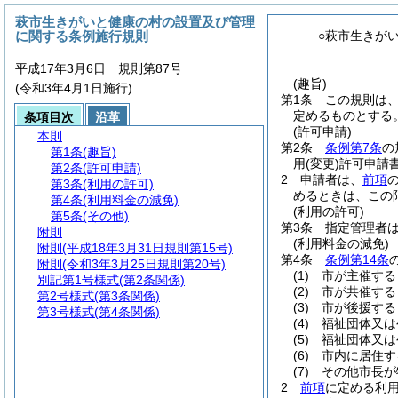
萩市生きがいと健康の村の設置及び管理
に関する条例施行規則
○萩市生きが
平成17年3月6日 規則第87号
(趣旨)
(令和3年4月1日施行)
第1条
この規則は
定めるものとする
条項目次
沿革
(許可申請)
本則
第2条
条例第7条
の
第1条
(趣旨)
用
(変更)
許可申請
第2条
(許可申請)
2
申請者は、
前項
第3条
(利用の許可)
めるときは、この
第4条
(利用料金の減免)
(利用の許可)
第5条
(その他)
第3条
指定管理者
附則
(利用料金の減免)
附則
(平成18年3月31日規則第15号)
第4条
条例第14条
附則
(令和3年3月25日規則第20号)
(1)
市が主催する
別記第1号様式
(第2条関係)
(2)
市が共催する
第2号様式
(第3条関係)
(3)
市が後援する
第3号様式
(第4条関係)
(4)
福祉団体又は
(5)
福祉団体又は
(6)
市内に居住す
(7)
その他市長が
2
前項
に定める利