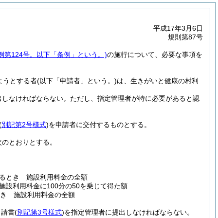
平成17年3月6日
規則第87号
例第124号。以下「条例」という。)
の施行について、必要な事項を
ようとする者
(以下「申請者」という。)
は、生きがいと健康の村利
出しなければならない。
ただし、指定管理者が特に必要があると認
(
別記第2号様式
)
を申請者に交付するものとする。
次のとおりとする。
るとき 施設利用料金の全額
設利用料金に100分の50を乗じて得た額
とき 施設利用料金の全額
申請書
(
別記第3号様式
)
を指定管理者に提出しなければならない。