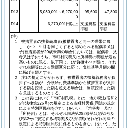
0
D13
5,030,001～6,270,00
95,600
47,800
0
D14
6,270,001円以上
支援費基
支援費基
準額
準額
(注)
1 被措置者の扶養義務者
(被措置者と同一の世帯に属
し、かつ、生計を同じくすると認められる配偶者又は
子
(被措置者が20歳未満の場合においては、配偶者、父
母又は子)
のうち、市町村民税又は所得税の税額が最も
高いものに限る。以下同じ。)
が負担すべき額は、それ
ぞれ税額等による階層区分に応じ、負担基準月額の欄
に掲げる額とする。
2 注1の規定にかかわらず、被措置者の扶養義務者が負
担すべき額が、介護給付費基準額から被措置者が負担
する額を控除した額を超える場合は、当該控除した額
を負担するものとする。
3 この表において「市町村民税」とは、地方税法
(昭和2
5年法律第226号)
の規定による市町村民税
(同法の規定
による特別区民税を含む。)
をいい、「均等割」及び
「所得割」とは、それぞれ同法第292条第1項第1号及
び第2号に規定する均等割及び所得割
(それぞれ同法の
規定による特別区民税に係るものを含む。)
をいう。た