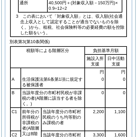
通所
40,500円＋
(対象収入額－150万円)
×
0.9÷12÷2
3 この表において「対象収入額」とは、収入額
(社会通
念上収入として認定することが適当でないものを除
く。)
から、租税、社会保険料等の必要経費の額を控除
した額をいう。
別表第3
(第10条関係)
税額等による階層区分
負担基準月額
施設入所
日中活動
支援
支援
円
円
A
生活保護法第6条第1項に規定す
0
0
る被保護者
B
当該年度分の市町村民税が非課
0
0
税の者
(A階層に該当する者を除
く。)
C1
前年分の
当該年度分の市町村
2,200
1,100
所得税が
民税のうち均等割の
非課税の
み課税の者
者
(A階層
又はB階
C2
当該年度分の市町村
3,300
1,600