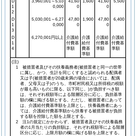
D
3,960,001～5,03
41,60
1,600
41,60
5,500
1
0,000
0
0
2
D
5,030,001～6,27
47,80
1,900
47,80
6,400
1
0,000
0
0
3
D
6,270,001円以上
介護給
介護
介護給
介護給
1
付費基
給付
付費基
付費基
4
準額
費基
準額
準額
準額
(注)
1 被措置者及びその扶養義務者
(被措置者と同一の世帯
に属し、かつ、生計を同じくすると認められる配偶者
又は子
(被措置者が20歳未満の場合においては、配偶
者、父母又は子)
のうち、市町村民税又は所得税の税額
が最も高いものに限る。以下同じ。)
が負担すべき額
は、それぞれ税額等による階層区分に応じ、負担基準
額の欄に掲げる額とする。ただし、被措置者にあって
は、介護給付費基準額を上限とし、扶養義務者にあっ
ては、介護給付費基準額から扶養する被措置者が負担
する額を控除した額を上限とする。
2 注1の規定にかかわらず、被措置者及びその扶養義務
者の1月当たりの負担額は、それぞれ税額等による階層
区分に応じ、上限月額の欄に掲げる額を上限とする。