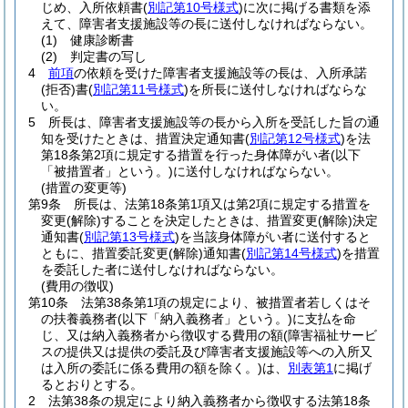
じめ、入所依頼書
(
別記第10号様式
)
に次に掲げる書類を添
えて、障害者支援施設等の長に送付しなければならない。
(1)
健康診断書
(2)
判定書の写し
4
前項
の依頼を受けた障害者支援施設等の長は、入所承諾
(拒否)
書
(
別記第11号様式
)
を所長に送付しなければならな
い。
5
所長は、障害者支援施設等の長から入所を受託した旨の通
知を受けたときは、措置決定通知書
(
別記第12号様式
)
を法
第18条第2項に規定する措置を行った身体障がい者
(以下
「被措置者」という。)
に送付しなければならない。
(措置の変更等)
第9条
所長は、法第18条第1項又は第2項に規定する措置を
変更
(解除)
することを決定したときは、措置変更
(解除)
決定
通知書
(
別記第13号様式
)
を当該身体障がい者に送付すると
ともに、措置委託変更
(解除)
通知書
(
別記第14号様式
)
を措置
を委託した者に送付しなければならない。
(費用の徴収)
第10条
法第38条第1項の規定により、被措置者若しくはそ
の扶養義務者
(以下「納入義務者」という。)
に支払を命
じ、又は納入義務者から徴収する費用の額
(障害福祉サービ
スの提供又は提供の委託及び障害者支援施設等への入所又
は入所の委託に係る費用の額を除く。)
は、
別表第1
に掲げ
るとおりとする。
2
法第38条の規定により納入義務者から徴収する法第18条