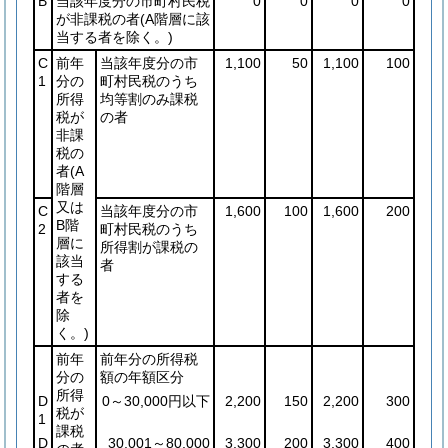
B
当該年度分の市町村民税
0
0
0
0
が非課税の者
(A階層に該
当する者を除く。)
C
前年
当該年度分の市
1,100
50
1,100
100
1
分の
町村民税のうち
所得
均等割のみ課税
税が
の者
非課
税の
者
(A
階層
又は
C
当該年度分の市
1,600
100
1,600
200
B階
2
町村民税のうち
層に
所得割が課税の
該当
者
する
者を
除
く。)
前年
前年分の所得税
分の
額の年額区分
所得
D
0～30,000円以下
2,200
150
2,200
300
税が
1
課税
D
30,001～80,000
3,300
200
3,300
400