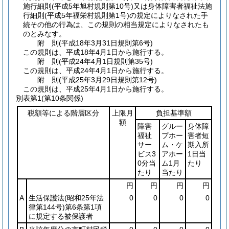
施行細則
(平成5年旭村規則第10号)
又は身体障害者福祉法施
行細則
(平成5年福栄村規則第1号)
の規定によりなされた手
続その他の行為は、この規則の相当規定によりなされたも
のとみなす。
附
則
(平成18年3月31日
規則第6号)
この規則は、平成18年4月1日から施行する。
附
則
(平成24年4月1日
規則第35号)
この規則は、平成24年4月1日から施行する。
附
則
(平成25年3月29日
規則第12号)
この規則は、平成25年4月1日から施行する。
別表第1
(第10条関係)
税額等による階層区分
上限月
負担基準額
額
障害
グルー
身体障
福祉
プホー
害者短
サー
ム・ケ
期入所
ビス3
アホー
1日当
0分当
ム1月
たり
たり
当たり
円
円
円
円
A
生活保護法
(昭和25年法
0
0
0
0
律第144号)
第6条第1項
に規定する被保護者