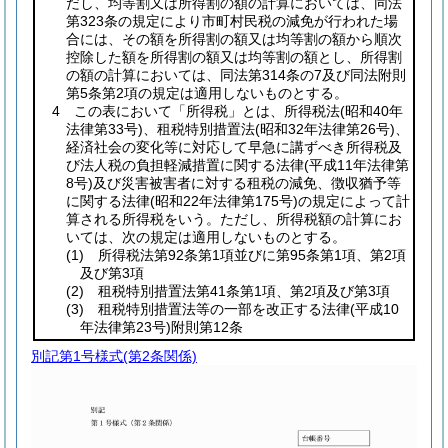
だし、均等割又は所得割の額の計算においては、同法
第323条の規定により市町村民税の減免が行われた場
合には、その額を所得割の額又は均等割の額から順次
控除した額を所得割の額又は均等割の額とし、所得割
の額の計算においては、同法第314条の7及び同法附則
第5条第2項の規定は適用しないものとする。
4 この表において「所得税」とは、所得税法
(昭和40年
法律第33号)
、租税特別措置法
(昭和32年法律第26号)
、
経済社会の変化等に対応して早急に講ずべき所得税及
び法人税の負担軽減措置に関する法律
(平成11年法律第
8号)
及び災害被害者に対する租税の減免、徴収猶予等
に関する法律
(昭和22年法律第175号)
の規定によって計
算される所得税をいう。ただし、所得税額の計算にお
いては、次の規定は適用しないものとする。
(1)
所得税法第92条第1項並びに第95条第1項、第2項
及び第3項
(2)
租税特別措置法第41条第1項、第2項及び第3項
(3)
租税特別措置法等の一部を改正する法律
(平成10
年法律第23号)
附則第12条
別記第1号様式
(第2条関係)