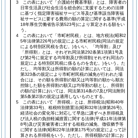
3 この表において「介護給付費基準額」とは、障害者の
日常生活及び社会生活を総合的に支援するための法律
に基づく指定障害福祉サービス等及び基準該当障害福
祉サービスに要する費用の額の算定に関する基準
(平成
18年厚生労働省告示第523号)
により算定される額をい
う。
4 この表において「市町村民税」とは、地方税法
(昭和2
5年法律第226号)
の規定による市町村民税
(同法の規定
による特別区民税を含む。)
をいい、「均等割」及び
「所得割」とは、それぞれ同法第292条第1項第1号及
び第2号に規定する均等割及び所得割
(それぞれ同法の
規定による特別区民税に係るものを含む。)
をいう。た
だし、均等割又は所得割の額の計算においては、同法
第323条の規定により市町村民税の減免が行われた場
合には、その額を所得割の額又は均等割の額から順次
控除した額を所得割の額又は均等割の額とし、所得割
の額の計算においては、同法第314条の7及び同法附則
第5条第2項の規定は適用しないものとする。
5 この表において「所得税」とは、所得税法
(昭和40年
法律第33号)
、租税特別措置法
(昭和32年法律第26号)
、
経済社会の変化等に対応して早急に講ずべき所得税及
び法人税の負担軽減措置に関する法律
(平成11年法律第
8号)
及び災害被害者に対する租税の減免、徴収猶予等
に関する法律
(昭和22年法律第175号)
の規定によって計
算される所得税をいう。ただし、所得税額の計算にお