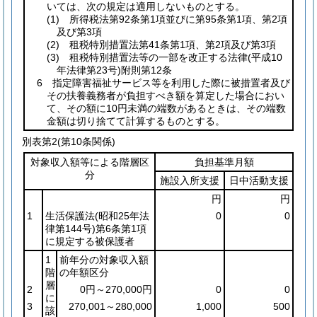
いては、次の規定は適用しないものとする。
(1)
所得税法第92条第1項並びに第95条第1項、第2項
及び第3項
(2)
租税特別措置法第41条第1項、第2項及び第3項
(3)
租税特別措置法等の一部を改正する法律
(平成10
年法律第23号)
附則第12条
6 指定障害福祉サービス等を利用した際に被措置者及び
その扶養義務者が負担すべき額を算定した場合におい
て、その額に10円未満の端数があるときは、その端数
金額は切り捨てて計算するものとする。
別表第2
(第10条関係)
対象収入額等による階層区
負担基準月額
分
施設入所支援
日中活動支援
円
円
1
生活保護法
(昭和25年法
0
0
律第144号)
第6条第1項
に規定する被保護者
1
前年分の対象収入額
階
の年額区分
層
2
0円～270,000円
0
0
に
3
270,001～280,000
1,000
500
該