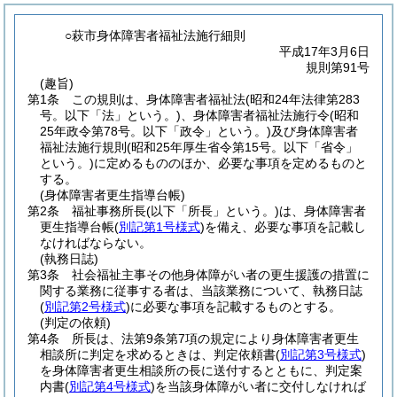
○萩市身体障害者福祉法施行細則
平成17年3月6日
規則第91号
(趣旨)
第1条
この規則は、身体障害者福祉法
(昭和24年法律第283
号。以下「法」という。)
、身体障害者福祉法施行令
(昭和
25年政令第78号。以下「政令」という。)
及び身体障害者
福祉法施行規則
(昭和25年厚生省令第15号。以下「省令」
という。)
に定めるもののほか、必要な事項を定めるものと
する。
(身体障害者更生指導台帳)
第2条
福祉事務所長
(以下「所長」という。)
は、身体障害者
更生指導台帳
(
別記第1号様式
)
を備え、必要な事項を記載し
なければならない。
(執務日誌)
第3条
社会福祉主事その他身体障がい者の更生援護の措置に
関する業務に従事する者は、当該業務について、執務日誌
(
別記第2号様式
)
に必要な事項を記載するものとする。
(判定の依頼)
第4条
所長は、法第9条第7項の規定により身体障害者更生
相談所に判定を求めるときは、判定依頼書
(
別記第3号様式
)
を身体障害者更生相談所の長に送付するとともに、判定案
内書
(
別記第4号様式
)
を当該身体障がい者に交付しなければ