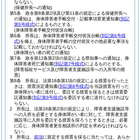
ならない。
(保健所長への通知)
第5条
政令第8条第2項及び第11条の規定による保健所長へ
の通知は、身体障害者手帳交付・記載事項変更通知書
(
別記
第5号様式
)
によるものとする。
(身体障害者手帳交付状況台帳)
第6条
所長は、身体障害者手帳交付状況台帳
(
別記第6号様
式
)
を備え、身体障害者手帳の交付状況その他必要な事項を
記載しておかなければならない。
(身体障がい者の死亡の通知)
第7条
政令第12条第2項の規定による県知事への通知は、身
体障害者死亡通知書
(
別記第7号様式
)
によるものとする。
(障害福祉サービス及び障害者支援施設等への入所等の措
置)
第8条
所長は、法第18条第1項の規定による措置を行ったと
きは、措置決定通知書
(
別記第8号様式
)
を当該措置を行った
身体障がい者に送付し、委託する措置を採るときは措置委
託通知書
(
別記第9号様式
)
を委託する者に送付しなければな
らない。
2
所長は、法第18条第2項の規定により、障害者支援施設等
への入所を必要とする身体障がい者に対して、障害者支援
施設等に入所を委託する措置を採ろうとするときは、必要
に応じ、身体障害者更生相談所の判定を求めなければなら
ない。
3
所長は、
前項
に規定する措置を採るに当たっては、あらか