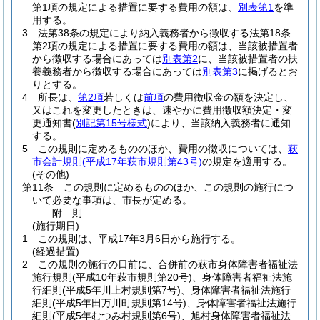
第1項の規定による措置に要する費用の額は、
別表第1
を準
用する。
3
法第38条の規定により納入義務者から徴収する法第18条
第2項の規定による措置に要する費用の額は、当該被措置者
から徴収する場合にあっては
別表第2
に、当該被措置者の扶
養義務者から徴収する場合にあっては
別表第3
に掲げるとお
りとする。
4
所長は、
第2項
若しくは
前項
の費用徴収金の額を決定し、
又はこれを変更したときは、速やかに費用徴収額決定・変
更通知書
(
別記第15号様式
)
により、当該納入義務者に通知
する。
5
この規則に定めるもののほか、費用の徴収については、
萩
市会計規則
(平成17年萩市規則第43号)
の規定を適用する。
(その他)
第11条
この規則に定めるもののほか、この規則の施行につ
いて必要な事項は、市長が定める。
附
則
(施行期日)
1
この規則は、平成17年3月6日から施行する。
(経過措置)
2
この規則の施行の日前に、合併前の萩市身体障害者福祉法
施行規則
(平成10年萩市規則第20号)
、身体障害者福祉法施
行細則
(平成5年川上村規則第7号)
、身体障害者福祉法施行
細則
(平成5年田万川町規則第14号)
、身体障害者福祉法施行
細則
(平成5年むつみ村規則第6号)
、旭村身体障害者福祉法