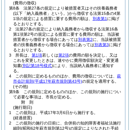
(費用の徴収)
第8条
法第27条の規定により被措置者又はその扶養義務者
(以下「納入義務者」という。)
から徴収する法第15条の4第
1項の規定による措置に要する費用の額は、
別表第1
に掲げ
るとおりとする。
2
法第27条の規定により納入義務者から徴収する法第16条
第1項第2号の規定による措置に要する費用の額は、当該被
措置者から徴収する場合にあっては
別表第2
に、当該被措置
者の扶養義務者から徴収する場合にあっては
別表第3
に掲げ
るとおりとする。
3
所長は、
第1項
若しくは
第2項
の費用の額を決定し、又は
これを変更したときは、速やかに費用徴収額決定・変更通
知書
(
別記第18号様式
)
により、当該納入義務者に通知す
る。
4
この規則に定めるもののほか、費用の徴収については、
萩
市会計規則
(平成17年萩市規則第43号)
の規定を適用する。
(その他)
第9条
この規則に定めるもののほか、この規則の施行につい
て必要な事項は、市長が定める。
附
則
(施行期日)
1
この規則は、平成17年3月6日から施行する。
(経過措置)
2
この規則の施行の日前に、合併前の知的障害者福祉法施行
細則
(昭和62年萩市規則第12号)
の規定によりなされた手続