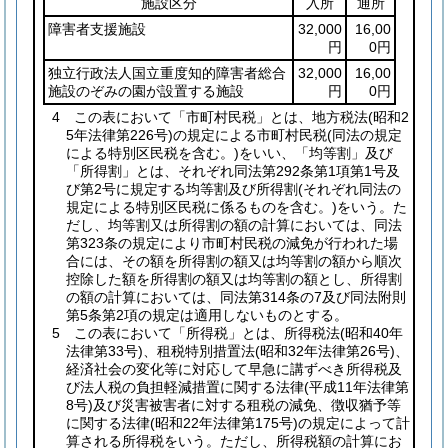
施設区分
入所
通所
障害者支援施設
32,000
16,00
円
0円
独立行政法人国立重度知的障害者総合
32,000
16,00
施設のぞみの園が設置する施設
円
0円
4 この表において「市町村民税」とは、地方税法
(昭和2
5年法律第226号)
の規定による市町村民税
(同法の規定
による特別区民税を含む。)
をいい、「均等割」及び
「所得割」とは、それぞれ同法第292条第1項第1号及
び第2号に規定する均等割及び所得割
(それぞれ同法の
規定による特別区民税に係るものを含む。)
をいう。た
だし、均等割又は所得割の額の計算においては、同法
第323条の規定により市町村民税の減免が行われた場
合には、その額を所得割の額又は均等割の額から順次
控除した額を所得割の額又は均等割の額とし、所得割
の額の計算においては、同法第314条の7及び同法附則
第5条第2項の規定は適用しないものとする。
5 この表において「所得税」とは、所得税法
(昭和40年
法律第33号)
、租税特別措置法
(昭和32年法律第26号)
、
経済社会の変化等に対応して早急に講ずべき所得税及
び法人税の負担軽減措置に関する法律
(平成11年法律第
8号)
及び災害被害者に対する租税の減免、徴収猶予等
に関する法律
(昭和22年法律第175号)
の規定によって計
算される所得税をいう。ただし、所得税額の計算にお