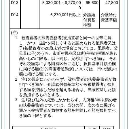
D13
5,030,001～6,270,00
95,600
47,800
0
D14
6,270,001円以上
介護給
介護給付
付費基
費基準額
準額
(注)
1 被措置者の扶養義務者
(被措置者と同一の世帯に属
し、かつ、生計を同じくすると認められる配偶者又は
子
(被措置者が20歳未満の場合においては、配偶者、父
母又は子)
のうち、市町村民税又は所得税の税額が最も
高いものに限る。以下同じ。)
が負担すべき額は、それ
ぞれ税額等による階層区分に応じ、負担基準月額の欄
に掲げる額
(知的障害者通勤寮については、日中活動の
欄に掲げる額)
とする。
2 注1の規定にかかわらず、被措置者の扶養義務者が負
担すべき額が、介護給付費基準額から被措置者が負担
する額を控除した額を超える場合は、当該控除した額
を負担するものとする。
3 注1及び注2の規定にかかわらず、入所後3年未満の者
の扶養義務者については、当分の間、次の表に掲げる
額から被措置者が負担する額を控除した額を負担すべ
き額の上限とする。