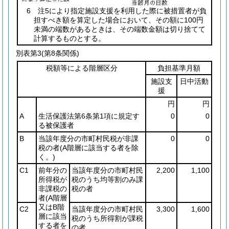
6 注5により指定施設支援を利用した際に被措置者が負
担すべき額を算定した場合において、その額に100円
未満の端数があるときは、その端数金額は切り捨てて
計算するものとする。
別表第3
(第8条関係)
税額等による階層区分
負担基準月額
施設支
日中活動
援
円
円
A
生活保護法第6条第1項に規定す
0
0
る被保護者
B
当該年度分の市町村民税が非課
0
0
税の者
(A階層に該当する者を除
く。)
C1
前年分の
当該年度分の市町村民
2,200
1,100
所得税が
税のうち均等割のみ課
非課税の
税の者
者
(A階層
又はB階
C2
当該年度分の市町村民
3,300
1,600
層に該当
税のうち所得割が課税
する者を
の者