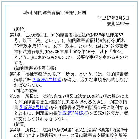
○萩市知的障害者福祉法施行細則
平成17年3月6日
規則第92号
(趣旨)
第1条
この規則は、知的障害者福祉法
(昭和35年法律第37
号。以下「法」という。)
、知的障害者福祉法施行令
(昭和
35年政令第103号。以下「政令」という。)
及び知的障害者
福祉法施行規則
(昭和35年厚生省令第16号。以下「省令」
という。)
に定めるもののほか、必要な事項を定めるものと
する。
(知的障害者指導台帳)
第2条
福祉事務所長
(以下「所長」という。)
は、知的障害者
指導台帳
(
別記第1号様式
)
を備え、必要な事項を記載しなけ
ればならない。
(判定の依頼)
第3条
所長は、法第9条第7項又は法第16条第2項の規定によ
り知的障害者更生相談所に判定を求めるときは、判定依頼
書
(
別記第2号様式
)
を知的障害者更生相談所の長に送付する
とともに、判定案内書
(
別記第3号様式
)
を当該知的障がい者
に交付しなければならない。
(措置)
第4条
所長は、法第15条の4第1項又は法第16条第1項第3号
の規定による障害福祉サービス又は障害者支援施設入所等