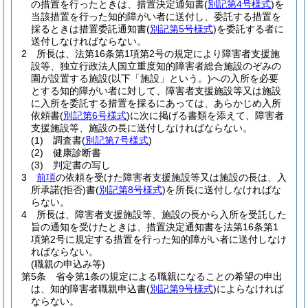
の措置を行ったときは、措置決定通知書
(
別記第4号様式
)
を
当該措置を行った知的障がい者に送付し、委託する措置を
採るときは措置委託通知書
(
別記第5号様式
)
を委託する者に
送付しなければならない。
2
所長は、法第16条第1項第2号の規定により障害者支援施
設等、独立行政法人国立重度知的障害者総合施設のぞみの
園が設置する施設
(以下「施設」という。)
への入所を必要
とする知的障がい者に対して、障害者支援施設等又は施設
に入所を委託する措置を採るにあっては、あらかじめ入所
依頼書
(
別記第6号様式
)
に次に掲げる書類を添えて、障害者
支援施設等、施設の長に送付しなければならない。
(1)
調査書
(
別記第7号様式
)
(2)
健康診断書
(3)
判定書の写し
3
前項
の依頼を受けた障害者支援施設等又は施設の長は、入
所承諾
(拒否)
書
(
別記第8号様式
)
を所長に送付しなければな
らない。
4
所長は、障害者支援施設等、施設の長から入所を受託した
旨の通知を受けたときは、措置決定通知書を法第16条第1
項第2号に規定する措置を行った知的障がい者に送付しなけ
ればならない。
(職親の申込み等)
第5条
省令第1条の規定による職親になることの希望の申出
は、知的障害者職親申込書
(
別記第9号様式
)
によらなければ
ならない。