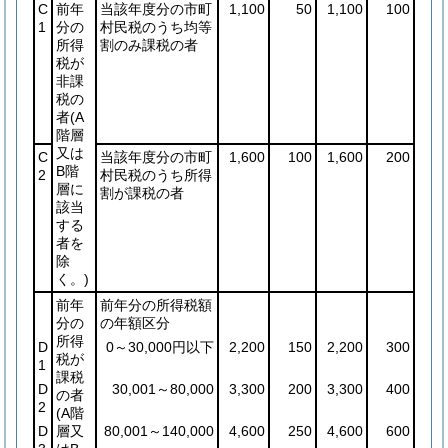
C
前年
当該年度分の市町
1,100
50
1,100
100
1
分の
村民税のうち均等
所得
割のみ課税の者
税が
非課
税の
者
(A
階層
又は
C
当該年度分の市町
1,600
100
1,600
200
B階
2
村民税のうち所得
層に
割が課税の者
該当
する
者を
除
く。)
前年
前年分の所得税額
分の
の年額区分
所得
D
0～30,000円以下
2,200
150
2,200
300
税が
1
課税
D
30,001～80,000
3,300
200
3,300
400
の者
2
(A階
D
層又
80,001～140,000
4,600
250
4,600
600