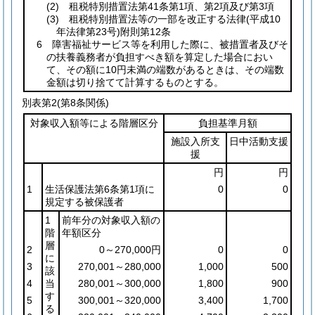
(2)
租税特別措置法第41条第1項、第2項及び第3項
(3)
租税特別措置法等の一部を改正する法律
(平成10
年法律第23号)
附則第12条
6 障害福祉サービス等を利用した際に、被措置者及びそ
の扶養義務者が負担すべき額を算定した場合におい
て、その額に10円未満の端数があるときは、その端数
金額は切り捨てて計算するものとする。
別表第2
(第8条関係)
対象収入額等による階層区分
負担基準月額
施設入所支
日中活動支援
援
円
円
1
生活保護法第6条第1項に
0
0
規定する被保護者
1
前年分の対象収入額の
階
年額区分
層
2
0～270,000円
0
0
に
3
270,001～280,000
1,000
500
該
4
当
280,001～300,000
1,800
900
す
5
300,001～320,000
3,400
1,700
る