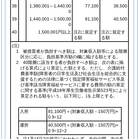
38
1,380,001～1,440,00
77,100
38,500
0
39
1,440,001～1,500,00
81,100
40,500
0
40
1,500,001円以上
注2に規定す
注2に規定す
る額
る額
(注)
1 被措置者が負担すべき額は、対象収入額等による階層
区分に応じ、負担基準月額の欄に掲げる額とする。
2 40階層に該当する者が負担すべき額は、次の表に掲
げる算式により算定した額とする。ただし、介護給付
費基準額
(障害者の日常生活及び社会生活を総合的に支
援するための法律に基づく指定障害福祉サービス等及
び基準該当障害福祉サービスに要する費用の額の算定
に関する基準
(平成18年厚生労働省告示第523号)
により
算定される額をいう。以下同じ。)
を上限とする。
入所
81,100円＋
(対象収入額－150万円)
×
0.9÷12
通所
40,500円＋
(対象収入額－150万円)
×
0.9÷12÷2
3 注1及び注2の規定にかかわらず、当分の間、次の表