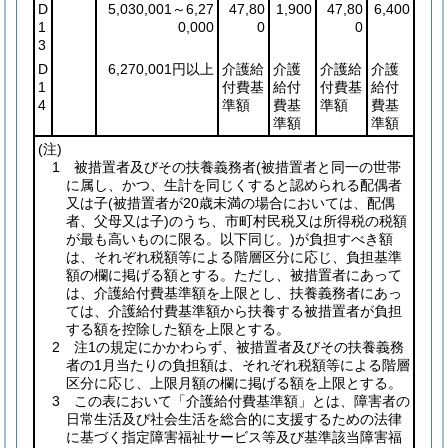
D
5,030,001～6,27
47,80
1,900
47,80
6,400
1
0,000
0
0
3
D
6,270,001円以上
介護給
介護
介護給
介護
1
付費基
給付
付費基
給付
4
準額
費基
準額
費基
準額
準額
(注)
1 被措置者及びその扶養義務者
(被措置者と同一の世帯
に属し、かつ、生計を同じくすると認められる配偶者
又は子
(被措置者が20歳未満の場合においては、配偶
者、父母又は子)
のうち、市町村民税又は所得税の税額
が最も高いものに限る。以下同じ。)
が負担すべき額
は、それぞれ税額等による階層区分に応じ、負担基準
額の欄に掲げる額とする。ただし、被措置者にあって
は、介護給付費基準額を上限とし、扶養義務者にあっ
ては、介護給付費基準額から扶養する被措置者が負担
する額を控除した額を上限とする。
2 注1の規定にかかわらず、被措置者及びその扶養義務
者の1月当たりの負担額は、それぞれ税額等による階層
区分に応じ、上限月額の欄に掲げる額を上限とする。
3 この表において「介護給付費基準額」とは、障害者の
日常生活及び社会生活を総合的に支援するための法律
に基づく指定障害福祉サービス等及び基準該当障害福