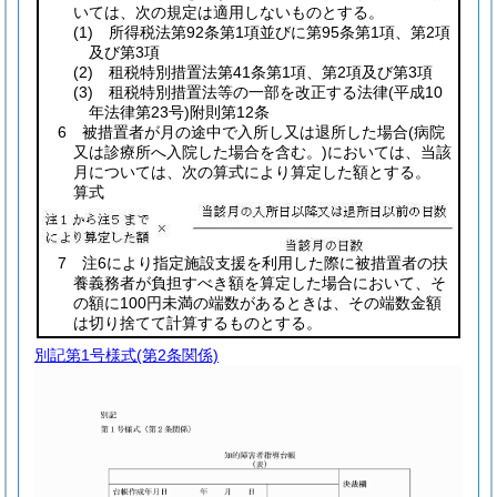
いては、次の規定は適用しないものとする。
(1)
所得税法第92条第1項並びに第95条第1項、第2項
及び第3項
(2)
租税特別措置法第41条第1項、第2項及び第3項
(3)
租税特別措置法等の一部を改正する法律
(平成10
年法律第23号)
附則第12条
6 被措置者が月の途中で入所し又は退所した場合
(病院
又は診療所へ入院した場合を含む。)
においては、当該
月については、次の算式により算定した額とする。
算式
7 注6により指定施設支援を利用した際に被措置者の扶
養義務者が負担すべき額を算定した場合において、そ
の額に100円未満の端数があるときは、その端数金額
は切り捨てて計算するものとする。
別記第1号様式
(第2条関係)