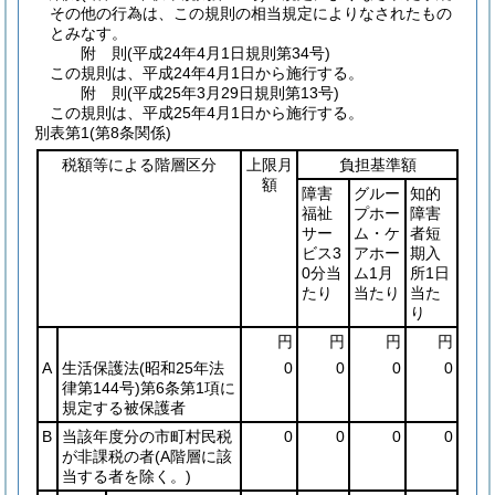
その他の行為は、この規則の相当規定によりなされたもの
とみなす。
附
則
(平成24年4月1日
規則第34号)
この規則は、平成24年4月1日から施行する。
附
則
(平成25年3月29日
規則第13号)
この規則は、平成25年4月1日から施行する。
別表第1
(第8条関係)
税額等による階層区分
上限月
負担基準額
額
障害
グルー
知的
福祉
プホー
障害
サー
ム・ケ
者短
ビス3
アホー
期入
0分当
ム1月
所1日
たり
当たり
当た
り
円
円
円
円
A
生活保護法
(昭和25年法
0
0
0
0
律第144号)
第6条第1項に
規定する被保護者
B
当該年度分の市町村民税
0
0
0
0
が非課税の者
(A階層に該
当する者を除く。)