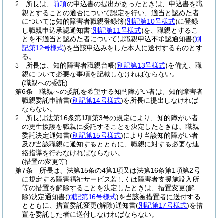
2
所長は、
前項
の申込書の提出があったときは、申込書を職
親とすることの適否について認定を行い、適当と認めた者
については知的障害者職親登録簿
(
別記第10号様式
)
に登録
し職親申込承認通知書
(
別記第11号様式
)
を、職親とするこ
とを不適当と認めた者については職親申込不承認通知書
(
別
記第12号様式
)
を当該申込みをした本人に送付するものとす
る。
3
所長は、知的障害者職親台帳
(
別記第13号様式
)
を備え、職
親について必要な事項を記載しなければならない。
(職親への委託)
第6条
職親への委託を希望する知的障がい者は、知的障害者
職親委託申請書
(
別記第14号様式
)
を所長に提出しなければ
ならない。
2
所長は法第16条第1項第3号の規定により、知的障がい者
の更生援護を職親に委託することを決定したときは、職親
委託決定通知書
(
別記第15号様式
)
により当該知的障がい者
及び当該職親に通知するとともに、職親に対する必要な連
絡指導を行わなければならない。
(措置の変更等)
第7条
所長は、法第15条の4第1項又は法第16条第1項第2号
に規定する障害福祉サービス若しくは障害者支援施設入所
等の措置を解除することを決定したときは、措置変更
(解
除)
決定通知書
(
別記第16号様式
)
を当該被措置者に送付する
とともに、措置委託変更
(解除)
通知書
(
別記第17号様式
)
を措
置を委託した者に送付しなければならない。