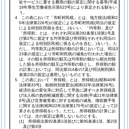
祉サービスに要する費用の額の算定に関する基準
(平成
18年厚生労働省告示第523号)
により算定される額をい
う。
4 この表において「市町村民税」とは、地方税法
(昭和2
5年法律第226号)
の規定による市町村民税
(同法の規定
による特別区民税を含む。)
をいい、「均等割」及び
「所得割」とは、それぞれ同法第292条第1項第1号及
び第2号に規定する均等割及び所得割
(それぞれ同法の
規定による特別区民税に係るものを含む。)
をいう。た
だし、均等割又は所得割の額の計算においては、同法3
23条の規定により市町村民税の減免が行われた場合に
は、その額を所得割の額又は均等割の額から順次控除
した額を所得割の額又は均等割の額とし、所得割の額
の計算においては、同法第314条の7及び同法附則第5
条第2項の規定は適用しないものとする。
5 この表において「所得税」とは、所得税法
(昭和40年
法律第33号)
、租税特別措置法
(昭和32年法律第26号)
、
経済社会の変化等に対応して早急に講ずべき所得税及
び法人税の負担軽減措置に関する法律
(平成11年法律第
8号)
及び災害被害者に対する租税の減免、徴収猶予等
に関する法律
(昭和22年法律第175号)
の規定によって計
算される所得税をいう。ただし、所得税額の計算にお
いては、次の規定は適用しないものとする。
(1)
所得税法第92条第1項並びに第95条第1項、第2項
及び第3項