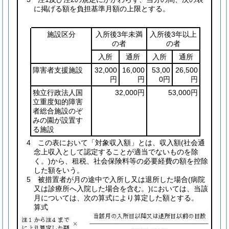
に掲げる額を負担基準月額の上限とする。
施設区分
入所後3年未満
入所後3年以上
の者
の者
入所
通所
入所
通所
障害者支援施設
32,000
16,000
53,00
26,500
円
円
0円
円
独立行政法人国
32,000円
53,000円
立重度知的障害
者総合施設のぞ
みの園が設置す
る施設
4 この表において「対象収入額」とは、収入額
(社会通
念上収入として認定することが適当でないものを除
く。)
から、租税、社会保険料等の必要経費の額を控除
した額をいう。
5 被措置者が月の途中で入所し又は退所した場合
(病院
又は診療所へ入院した場合を含む。)
においては、当該
月については、次の算式により算定した額とする。
算式