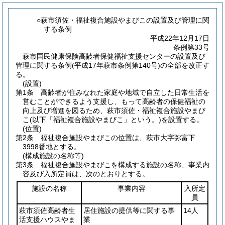
○萩市須佐・福祉複合施設やまびこの設置及び管理に関
する条例
平成22年12月17日
条例第33号
萩市国民健康保険高齢者保健福祉支援センターの設置及び
管理に関する条例(平成17年萩市条例第140号)の全部を改正す
る。
(設置)
第1条
高齢者が住みなれた家庭や地域で自立した日常生活を
営むことができるよう支援し、もって高齢者の保健福祉の
向上及び増進を図るため、萩市須佐・福祉複合施設やまび
こ
(以下「福祉複合施設やまびこ」という。)
を設置する。
(位置)
第2条
福祉複合施設やまびこの位置は、萩市大字弥富下
3998番地とする。
(構成施設の名称等)
第3条
福祉複合施設やまびこを構成する施設の名称、事業内
容及び入所定員は、次のとおりとする。
施設の名称
事業内容
入所定
員
萩市須佐高齢者生
居住施設の提供等に関する事
14人
活支援ハウスやま
業