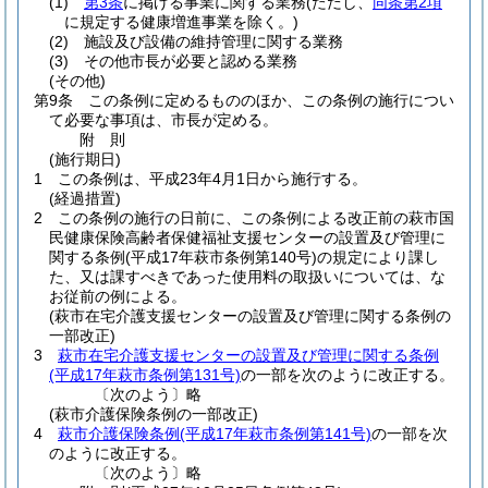
(1)
第3条
に掲げる事業に関する業務
(ただし、
同条第2項
に規定する健康増進事業を除く。)
(2)
施設及び設備の維持管理に関する業務
(3)
その他市長が必要と認める業務
(その他)
第9条
この条例に定めるもののほか、この条例の施行につい
て必要な事項は、市長が定める。
附
則
(施行期日)
1
この条例は、平成23年4月1日から施行する。
(経過措置)
2
この条例の施行の日前に、この条例による改正前の萩市国
民健康保険高齢者保健福祉支援センターの設置及び管理に
関する条例
(平成17年萩市条例第140号)
の規定により課し
た、又は課すべきであった使用料の取扱いについては、な
お従前の例による。
(萩市在宅介護支援センターの設置及び管理に関する条例の
一部改正)
3
萩市在宅介護支援センターの設置及び管理に関する条例
(平成17年萩市条例第131号)
の一部を次のように改正する。
〔次のよう〕略
(萩市介護保険条例の一部改正)
4
萩市介護保険条例
(平成17年萩市条例第141号)
の一部を次
のように改正する。
〔次のよう〕略