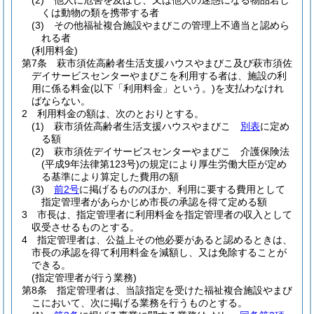
(2)
他人に危害を及ぼし、又は他人の迷惑になる物品若し
くは動物の類を携帯する者
(3)
その他福祉複合施設やまびこの管理上不適当と認めら
れる者
(利用料金)
第7条
萩市須佐高齢者生活支援ハウスやまびこ及び萩市須佐
デイサービスセンターやまびこを利用する者は、施設の利
用に係る料金
(以下「利用料金」という。)
を支払わなけれ
ばならない。
2
利用料金の額は、次のとおりとする。
(1)
萩市須佐高齢者生活支援ハウスやまびこ
別表
に定め
る額
(2)
萩市須佐デイサービスセンターやまびこ 介護保険法
(平成9年法律第123号)
の規定により厚生労働大臣が定め
る基準により算定した費用の額
(3)
前2号
に掲げるもののほか、利用に要する費用として
指定管理者があらかじめ市長の承認を得て定める額
3
市長は、指定管理者に利用料金を指定管理者の収入として
収受させるものとする。
4
指定管理者は、公益上その他必要があると認めるときは、
市長の承認を得て利用料金を減額し、又は免除することが
できる。
(指定管理者が行う業務)
第8条
指定管理者は、当該指定を受けた福祉複合施設やまび
こにおいて、次に掲げる業務を行うものとする。