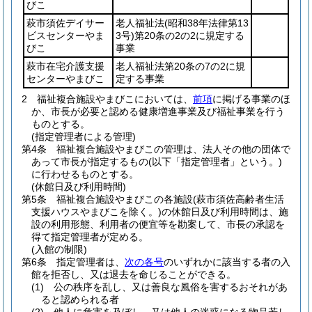
びこ
萩市須佐デイサー
老人福祉法
(昭和38年法律第13
ビスセンターやま
3号)
第20条の2の2に規定する
びこ
事業
萩市在宅介護支援
老人福祉法第20条の7の2に規
センターやまびこ
定する事業
2
福祉複合施設やまびこにおいては、
前項
に掲げる事業のほ
か、市長が必要と認める健康増進事業及び福祉事業を行う
ものとする。
(指定管理者による管理)
第4条
福祉複合施設やまびこの管理は、法人その他の団体で
あって市長が指定するもの
(以下「指定管理者」という。)
に行わせるものとする。
(休館日及び利用時間)
第5条
福祉複合施設やまびこの各施設
(萩市須佐高齢者生活
支援ハウスやまびこを除く。)
の休館日及び利用時間は、施
設の利用形態、利用者の便宜等を勘案して、市長の承認を
得て指定管理者が定める。
(入館の制限)
第6条
指定管理者は、
次の各号
のいずれかに該当する者の入
館を拒否し、又は退去を命じることができる。
(1)
公の秩序を乱し、又は善良な風俗を害するおそれがあ
ると認められる者