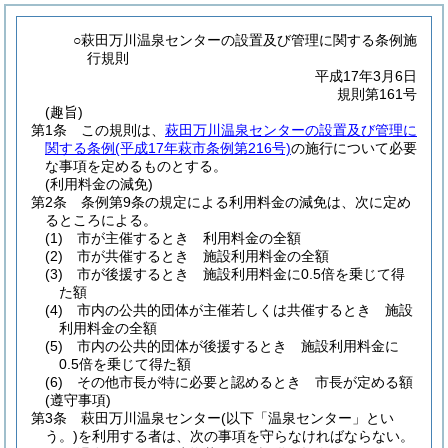
○萩田万川温泉センターの設置及び管理に関する条例施
行規則
平成17年3月6日
規則第161号
(趣旨)
第1条
この規則は、
萩田万川温泉センターの設置及び管理に
関する条例
(平成17年萩市条例第216号)
の施行について必要
な事項を定めるものとする。
(利用料金の減免)
第2条
条例第9条の規定による利用料金の減免は、次に定め
るところによる。
(1)
市が主催するとき 利用料金の全額
(2)
市が共催するとき 施設利用料金の全額
(3)
市が後援するとき 施設利用料金に0.5倍を乗じて得
た額
(4)
市内の公共的団体が主催若しくは共催するとき 施設
利用料金の全額
(5)
市内の公共的団体が後援するとき 施設利用料金に
0.5倍を乗じて得た額
(6)
その他市長が特に必要と認めるとき 市長が定める額
(遵守事項)
第3条
萩田万川温泉センター
(以下「温泉センター」とい
う。)
を利用する者は、次の事項を守らなければならない。