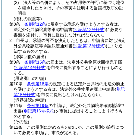
(2)
法人等の合併により、その占用等の許可に基づく地位
を継承したときは、その事実を証明する当該行政庁の証
明書
(権利の譲渡等)
第8条
条例第12条
に規定する承認を受けようとする者は、
法定外公共物譲渡等承認申請書
(
別記第12号様式
)
に必要な
書類を添付し、市長に提出しなければならない。
2
市長は、承認の可否を決定したときは、申請者に対し法定
外公共物譲渡等承認決定通知書
(
別記第13号様式
)
により通
知するものとする。
(原状回復の届出)
第9条
条例第15条
の届出は、法定外公共物原状回復完了届
(
別記第14号様式
)
を市長に提出することにより行うものと
する。
(用途廃止の申請)
第10条
条例第18条
の規定による法定外公共物の用途の廃止
を受けようとする者は、法定外公共物用途廃止申請書
(
別記
第15号様式
)
を市長に提出しなければならない。
(境界確認の申請)
第11条
条例第19条
の申請は、法定外公共物境界確認協議申
出書
(
別記第16号様式
)
を市長に提出することにより行うも
のとする。
(その他)
第12条
この規則に定めるもののほか、この規則の施行につ
いて必要な事項は、市長が定める。