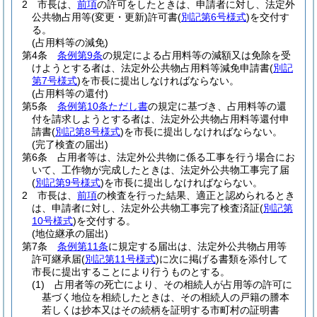
2
市長は、
前項
の許可をしたときは、申請者に対し、法定外
公共物占用等
(変更・更新)
許可書
(
別記第6号様式
)
を交付す
る。
(占用料等の減免)
第4条
条例第9条
の規定による占用料等の減額又は免除を受
けようとする者は、法定外公共物占用料等減免申請書
(
別記
第7号様式
)
を市長に提出しなければならない。
(占用料等の還付)
第5条
条例第10条ただし書
の規定に基づき、占用料等の還
付を請求しようとする者は、法定外公共物占用料等還付申
請書
(
別記第8号様式
)
を市長に提出しなければならない。
(完了検査の届出)
第6条
占用者等は、法定外公共物に係る工事を行う場合にお
いて、工作物が完成したときは、法定外公共物工事完了届
(
別記第9号様式
)
を市長に提出しなければならない。
2
市長は、
前項
の検査を行った結果、適正と認められるとき
は、申請者に対し、法定外公共物工事完了検査済証
(
別記第
10号様式
)
を交付する。
(地位継承の届出)
第7条
条例第11条
に規定する届出は、法定外公共物占用等
許可継承届
(
別記第11号様式
)
に次に掲げる書類を添付して
市長に提出することにより行うものとする。
(1)
占用者等の死亡により、その相続人が占用等の許可に
基づく地位を相続したときは、その相続人の戸籍の謄本
若しくは抄本又はその続柄を証明する市町村の証明書