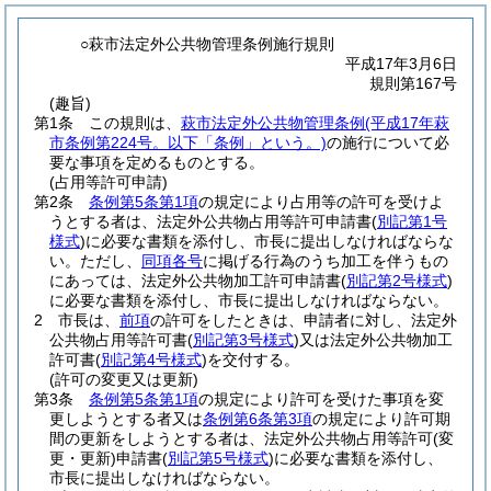
○萩市法定外公共物管理条例施行規則
平成17年3月6日
規則第167号
(趣旨)
第1条
この規則は、
萩市法定外公共物管理条例
(平成17年萩
市条例第224号。以下「条例」という。)
の施行について必
要な事項を定めるものとする。
(占用等許可申請)
第2条
条例第5条第1項
の規定により占用等の許可を受けよ
うとする者は、法定外公共物占用等許可申請書
(
別記第1号
様式
)
に必要な書類を添付し、市長に提出しなければならな
い。
ただし、
同項各号
に掲げる行為のうち加工を伴うもの
にあっては、法定外公共物加工許可申請書
(
別記第2号様式
)
に必要な書類を添付し、市長に提出しなければならない。
2
市長は、
前項
の許可をしたときは、申請者に対し、法定外
公共物占用等許可書
(
別記第3号様式
)
又は法定外公共物加工
許可書
(
別記第4号様式
)
を交付する。
(許可の変更又は更新)
第3条
条例第5条第1項
の規定により許可を受けた事項を変
更しようとする者又は
条例第6条第3項
の規定により許可期
間の更新をしようとする者は、法定外公共物占用等許可
(変
更・更新)
申請書
(
別記第5号様式
)
に必要な書類を添付し、
市長に提出しなければならない。